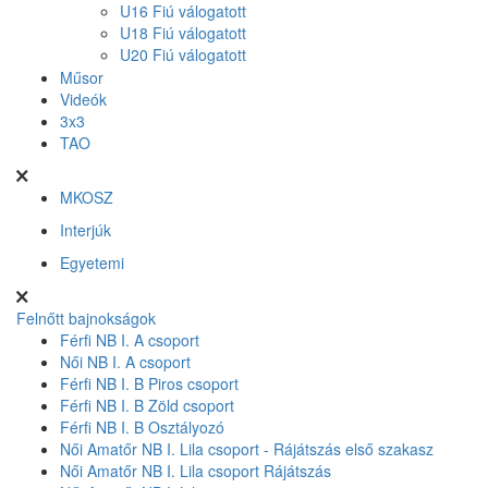
U16 Fiú válogatott
U18 Fiú válogatott
U20 Fiú válogatott
Műsor
Videók
3x3
TAO
MKOSZ
Interjúk
Egyetemi
Felnőtt bajnokságok
Férfi NB I. A csoport
Női NB I. A csoport
Férfi NB I. B Piros csoport
Férfi NB I. B Zöld csoport
Férfi NB I. B Osztályozó
Női Amatőr NB I. Lila csoport - Rájátszás első szakasz
Női Amatőr NB I. Lila csoport Rájátszás