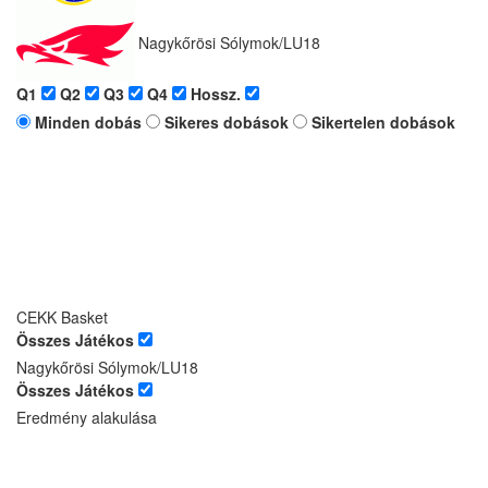
Nagykőrösi Sólymok/LU18
Q1
Q2
Q3
Q4
Hossz.
Minden dobás
Sikeres dobások
Sikertelen dobások
CEKK Basket
Összes Játékos
Nagykőrösi Sólymok/LU18
Összes Játékos
Eredmény alakulása