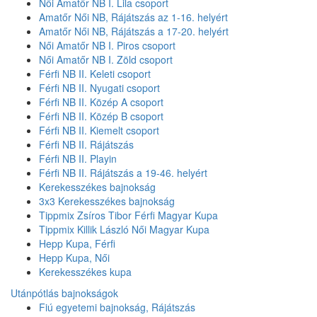
Női Amatőr NB I. Lila csoport
Amatőr Női NB, Rájátszás az 1-16. helyért
Amatőr Női NB, Rájátszás a 17-20. helyért
Női Amatőr NB I. Piros csoport
Női Amatőr NB I. Zöld csoport
Férfi NB II. Keleti csoport
Férfi NB II. Nyugati csoport
Férfi NB II. Közép A csoport
Férfi NB II. Közép B csoport
Férfi NB II. Kiemelt csoport
Férfi NB II. Rájátszás
Férfi NB II. Playin
Férfi NB II. Rájátszás a 19-46. helyért
Kerekesszékes bajnokság
3x3 Kerekesszékes bajnokság
Tippmix Zsíros Tibor Férfi Magyar Kupa
Tippmix Killik László Női Magyar Kupa
Hepp Kupa, Férfi
Hepp Kupa, Női
Kerekesszékes kupa
Utánpótlás bajnokságok
Fiú egyetemi bajnokság, Rájátszás