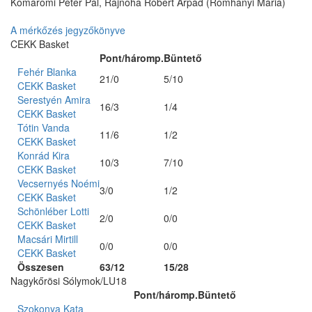
Komáromi Péter Pál, Rajnoha Róbert Árpád (Romhányi Mária)
A mérkőzés jegyzőkönyve
CEKK Basket
Pont/háromp.
Büntető
Fehér Blanka
21/0
5/10
CEKK Basket
Serestyén Amira
16/3
1/4
CEKK Basket
Tótin Vanda
11/6
1/2
CEKK Basket
Konrád Kira
10/3
7/10
CEKK Basket
Vecsernyés Noémi
3/0
1/2
CEKK Basket
Schönléber Lotti
2/0
0/0
CEKK Basket
Macsári Mirtill
0/0
0/0
CEKK Basket
Összesen
63/12
15/28
Nagykőrösi Sólymok/LU18
Pont/háromp.
Büntető
Szokonya Kata