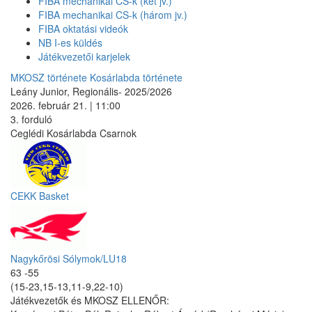
FIBA mechanikai CS-k (két jv.)
FIBA mechanikai CS-k (három jv.)
FIBA oktatási videók
NB I-es küldés
Játékvezetői karjelek
MKOSZ története
Kosárlabda története
Leány Junior, Regionális- 2025/2026
2026. február 21. | 11:00
3. forduló
Ceglédi Kosárlabda Csarnok
CEKK Basket
Nagykőrösi Sólymok/LU18
63 -55
(15-23,15-13,11-9,22-10)
Játékvezetők és MKOSZ ELLENŐR: