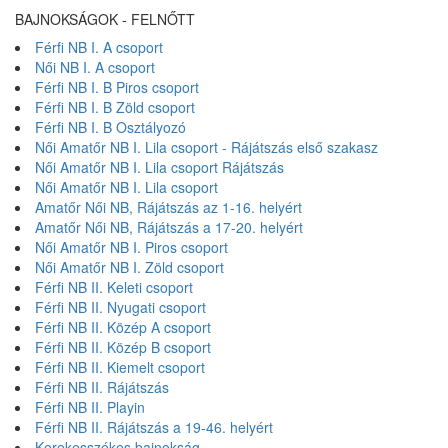
BAJNOKSÁGOK - FELNŐTT
Férfi NB I. A csoport
Női NB I. A csoport
Férfi NB I. B Piros csoport
Férfi NB I. B Zöld csoport
Férfi NB I. B Osztályozó
Női Amatőr NB I. Lila csoport - Rájátszás első szakasz
Női Amatőr NB I. Lila csoport Rájátszás
Női Amatőr NB I. Lila csoport
Amatőr Női NB, Rájátszás az 1-16. helyért
Amatőr Női NB, Rájátszás a 17-20. helyért
Női Amatőr NB I. Piros csoport
Női Amatőr NB I. Zöld csoport
Férfi NB II. Keleti csoport
Férfi NB II. Nyugati csoport
Férfi NB II. Közép A csoport
Férfi NB II. Közép B csoport
Férfi NB II. Kiemelt csoport
Férfi NB II. Rájátszás
Férfi NB II. Playin
Férfi NB II. Rájátszás a 19-46. helyért
Kerekesszékes bajnokság