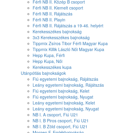
Férfi NB II. Közép B csoport
Férfi NB II. Kiemelt csoport
Férfi NB II. Rájátszás
Férfi NB II. Playin
Férfi NB II. Rájátszás a 19-46. helyért
Kerekesszékes bajnokság
3x3 Kerekesszékes bajnokság
Tippmix Zsíros Tibor Férfi Magyar Kupa
Tippmix Killik László Női Magyar Kupa
Hepp Kupa, Férfi
Hepp Kupa, Női
Kerekesszékes kupa
Utánpótlás bajnokságok
Fiú egyetemi bajnokság, Rájátszás
Leány egyetemi bajnokság, Rájátszás
Fiú egyetemi bajnokság, Kelet
Fiú egyetemi bajnokság, Nyugat
Leány egyetemi bajnokság, Kelet
Leány egyetemi bajnokság, Nyugat
NB I. A csoport, Fiú U21
NB I. B Piros csoport, Fiú U21
NB I. B Zöld csoport, Fiú U21
Morgen F. Emlékbajnokság