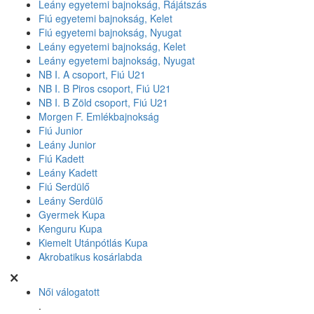
Leány egyetemi bajnokság, Rájátszás
Fiú egyetemi bajnokság, Kelet
Fiú egyetemi bajnokság, Nyugat
Leány egyetemi bajnokság, Kelet
Leány egyetemi bajnokság, Nyugat
NB I. A csoport, Fiú U21
NB I. B Piros csoport, Fiú U21
NB I. B Zöld csoport, Fiú U21
Morgen F. Emlékbajnokság
Fiú Junior
Leány Junior
Fiú Kadett
Leány Kadett
Fiú Serdülő
Leány Serdülő
Gyermek Kupa
Kenguru Kupa
Kiemelt Utánpótlás Kupa
Akrobatikus kosárlabda
Női válogatott
.