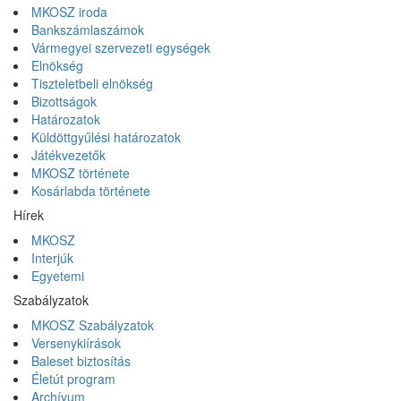
MKOSZ iroda
Bankszámlaszámok
Vármegyei szervezeti egységek
Elnökség
Tiszteletbeli elnökség
Bizottságok
Határozatok
Küldöttgyűlési határozatok
Játékvezetők
MKOSZ története
Kosárlabda története
Hírek
MKOSZ
Interjúk
Egyetemi
Szabályzatok
MKOSZ Szabályzatok
Versenykiírások
Baleset biztosítás
Életút program
Archívum