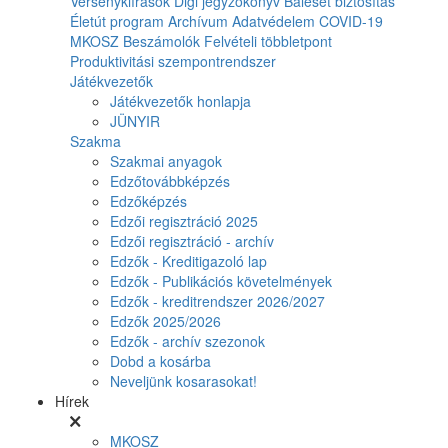
Versenykiírások
Digi jegyzőkönyv
Baleset biztosítás
Életút program
Archívum
Adatvédelem
COVID-19
MKOSZ Beszámolók
Felvételi többletpont
Produktivitási szempontrendszer
Játékvezetők
Játékvezetők honlapja
JÜNYIR
Szakma
Szakmai anyagok
Edzőtovábbképzés
Edzőképzés
Edzői regisztráció 2025
Edzői regisztráció - archív
Edzők - Kreditigazoló lap
Edzők - Publikációs követelmények
Edzők - kreditrendszer 2026/2027
Edzők 2025/2026
Edzők - archív szezonok
Dobd a kosárba
Neveljünk kosarasokat!
Hírek
MKOSZ