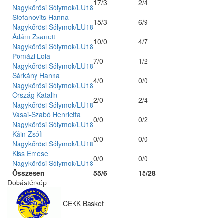
17/3
2/4
Nagykőrösi Sólymok/LU18
Stefanovits Hanna
15/3
6/9
Nagykőrösi Sólymok/LU18
Ádám Zsanett
10/0
4/7
Nagykőrösi Sólymok/LU18
Pomázi Lola
7/0
1/2
Nagykőrösi Sólymok/LU18
Sárkány Hanna
4/0
0/0
Nagykőrösi Sólymok/LU18
Ország Katalin
2/0
2/4
Nagykőrösi Sólymok/LU18
Vasai-Szabó Henrietta
0/0
0/2
Nagykőrösi Sólymok/LU18
Káin Zsófi
0/0
0/0
Nagykőrösi Sólymok/LU18
Kiss Emese
0/0
0/0
Nagykőrösi Sólymok/LU18
Összesen
55/6
15/28
Dobástérkép
CEKK Basket