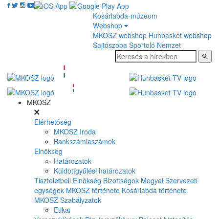
Kosárlabda-múzeum
Webshop
MKOSZ webshop
Hunbasket webshop
Sajtószoba
Sportoló Nemzet
MKOSZ
Elérhetőség
MKOSZ Iroda
Bankszámlaszámok
Elnökség
Határozatok
Küldöttgyűlési határozatok
Tiszteletbeli Elnökség
Bizottságok
Megyei Szervezeti
egységek
MKOSZ története
Kosárlabda története
MKOSZ Szabályzatok
Etikai