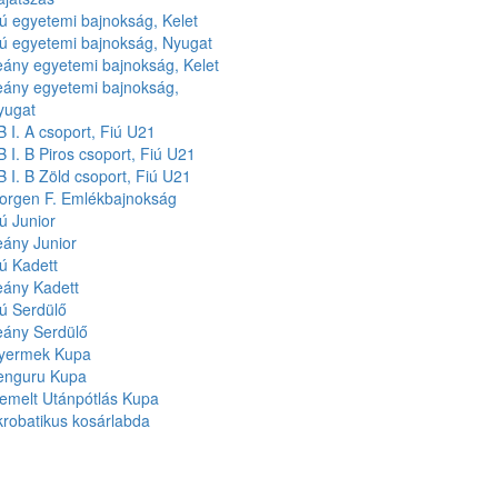
ú egyetemi bajnokság, Kelet
iú egyetemi bajnokság, Nyugat
eány egyetemi bajnokság, Kelet
eány egyetemi bajnokság,
yugat
 I. A csoport, Fiú U21
 I. B Piros csoport, Fiú U21
 I. B Zöld csoport, Fiú U21
orgen F. Emlékbajnokság
ú Junior
eány Junior
ú Kadett
eány Kadett
ú Serdülő
eány Serdülő
yermek Kupa
enguru Kupa
iemelt Utánpótlás Kupa
robatikus kosárlabda