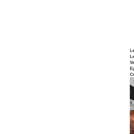
L
L
Ve
E
Cs