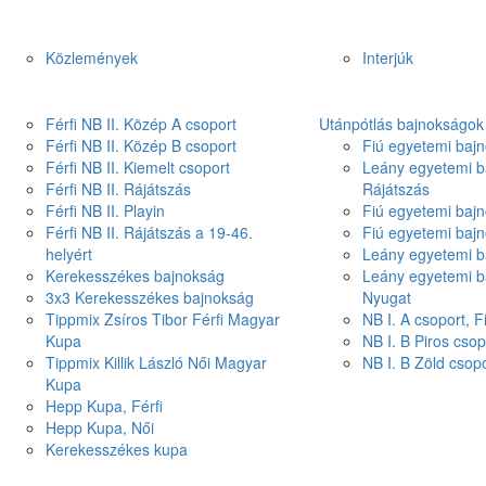
Közlemények
Interjúk
Férfi NB II. Közép A csoport
Utánpótlás bajnokságok
Férfi NB II. Közép B csoport
Fiú egyetemi bajn
Férfi NB II. Kiemelt csoport
Leány egyetemi b
Férfi NB II. Rájátszás
Rájátszás
Férfi NB II. Playin
Fiú egyetemi bajn
Férfi NB II. Rájátszás a 19-46.
Fiú egyetemi baj
helyért
Leány egyetemi b
Kerekesszékes bajnokság
Leány egyetemi b
3x3 Kerekesszékes bajnokság
Nyugat
Tippmix Zsíros Tibor Férfi Magyar
NB I. A csoport, 
Kupa
NB I. B Piros csop
Tippmix Killik László Női Magyar
NB I. B Zöld csop
Kupa
Hepp Kupa, Férfi
Hepp Kupa, Női
Kerekesszékes kupa