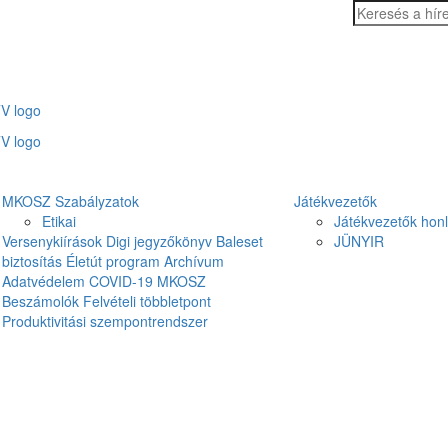
MKOSZ Szabályzatok
Játékvezetők
Etikai
Játékvezetők hon
Versenykiírások
Digi jegyzőkönyv
Baleset
JÜNYIR
biztosítás
Életút program
Archívum
Adatvédelem
COVID-19
MKOSZ
Beszámolók
Felvételi többletpont
Produktivitási szempontrendszer