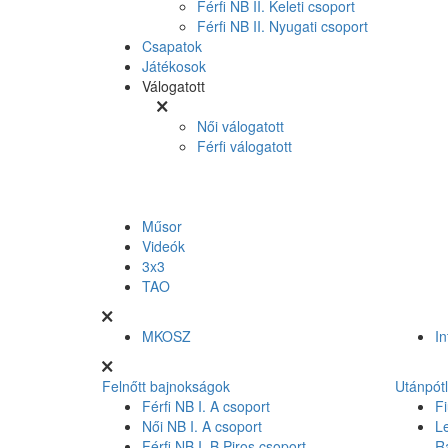
Férfi NB II. Keleti csoport
Férfi NB II. Nyugati csoport
Csapatok
Játékosok
Válogatott
Női válogatott
Férfi válogatott
Műsor
Videók
3x3
TAO
MKOSZ
In
Felnőtt bajnokságok
Utánpót
Férfi NB I. A csoport
Fi
Női NB I. A csoport
L
Férfi NB I. B Piros csoport
R