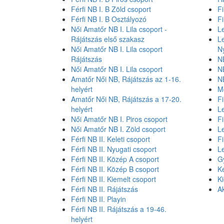
Férfi NB I. B Zöld csoport
Fi
Férfi NB I. B Osztályozó
F
Női Amatőr NB I. Lila csoport -
L
Rájátszás első szakasz
L
Női Amatőr NB I. Lila csoport
N
Rájátszás
NB
Női Amatőr NB I. Lila csoport
NB
Amatőr Női NB, Rájátszás az 1-16.
NB
helyért
M
Amatőr Női NB, Rájátszás a 17-20.
Fi
helyért
L
Női Amatőr NB I. Piros csoport
Fi
Női Amatőr NB I. Zöld csoport
L
Férfi NB II. Keleti csoport
Fi
Férfi NB II. Nyugati csoport
L
Férfi NB II. Közép A csoport
G
Férfi NB II. Közép B csoport
K
Férfi NB II. Kiemelt csoport
K
Férfi NB II. Rájátszás
Ak
Férfi NB II. Playin
Férfi NB II. Rájátszás a 19-46.
helyért