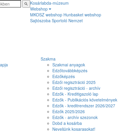
Kosárlabda-múzeum
Webshop
MKOSZ webshop
Hunbasket webshop
Sajtószoba
Sportoló Nemzet
Szakma
lapja
Szakmai anyagok
Edzőtovábbképzés
Edzőképzés
Edzői regisztráció 2025
Edzői regisztráció - archív
Edzők - Kreditigazoló lap
Edzők - Publikációs követelmények
Edzők - kreditrendszer 2026/2027
Edzők 2025/2026
Edzők - archív szezonok
Dobd a kosárba
Neveljünk kosarasokat!