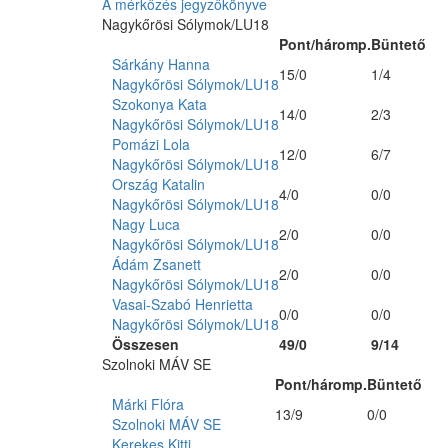
A mérkőzés jegyzőkönyve
Nagykőrösi Sólymok/LU18
Pont/háromp.
Büntető
Sárkány Hanna
15/0
1/4
Nagykőrösi Sólymok/LU18
Szokonya Kata
14/0
2/3
Nagykőrösi Sólymok/LU18
Pomázi Lola
12/0
6/7
Nagykőrösi Sólymok/LU18
Ország Katalin
4/0
0/0
Nagykőrösi Sólymok/LU18
Nagy Luca
2/0
0/0
Nagykőrösi Sólymok/LU18
Ádám Zsanett
2/0
0/0
Nagykőrösi Sólymok/LU18
Vasai-Szabó Henrietta
0/0
0/0
Nagykőrösi Sólymok/LU18
Összesen
49/0
9/14
Szolnoki MÁV SE
Pont/háromp.
Büntető
Márki Flóra
13/9
0/0
Szolnoki MÁV SE
Kerekes Kitti