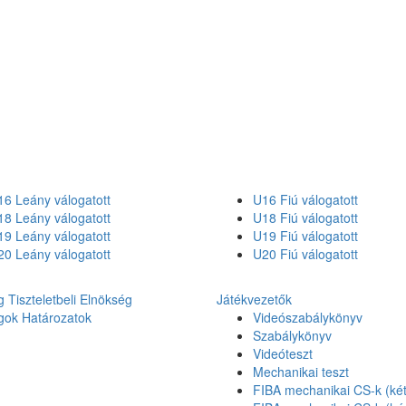
6 Leány válogatott
U16 Fiú válogatott
8 Leány válogatott
U18 Fiú válogatott
9 Leány válogatott
U19 Fiú válogatott
0 Leány válogatott
U20 Fiú válogatott
g
Tiszteletbeli Elnökség
Játékvezetők
gok
Határozatok
Videószabálykönyv
Szabálykönyv
Videóteszt
Mechanikai teszt
FIBA mechanikai CS-k (két 