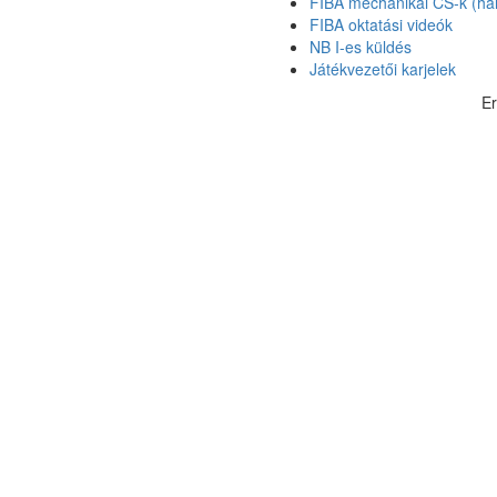
FIBA mechanikai CS-k (hár
FIBA oktatási videók
NB I-es küldés
Játékvezetői karjelek
E