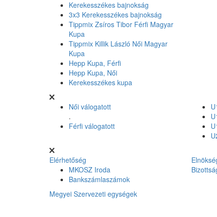
Kerekesszékes bajnokság
3x3 Kerekesszékes bajnokság
Tippmix Zsíros Tibor Férfi Magyar
Kupa
Tippmix Killik László Női Magyar
Kupa
Hepp Kupa, Férfi
Hepp Kupa, Női
Kerekesszékes kupa
Női válogatott
U1
.
U1
Férfi válogatott
U1
U2
Elérhetőség
Elnöksé
MKOSZ Iroda
Bizottsá
Bankszámlaszámok
Megyei Szervezeti egységek