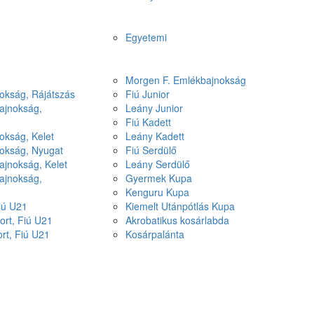
Egyetemi
Morgen F. Emlékbajnokság
okság, Rájátszás
Fiú Junior
ajnokság,
Leány Junior
Fiú Kadett
okság, Kelet
Leány Kadett
nokság, Nyugat
Fiú Serdülő
ajnokság, Kelet
Leány Serdülő
ajnokság,
Gyermek Kupa
Kenguru Kupa
Fiú U21
Kiemelt Utánpótlás Kupa
ort, Fiú U21
Akrobatikus kosárlabda
ort, Fiú U21
Kosárpalánta