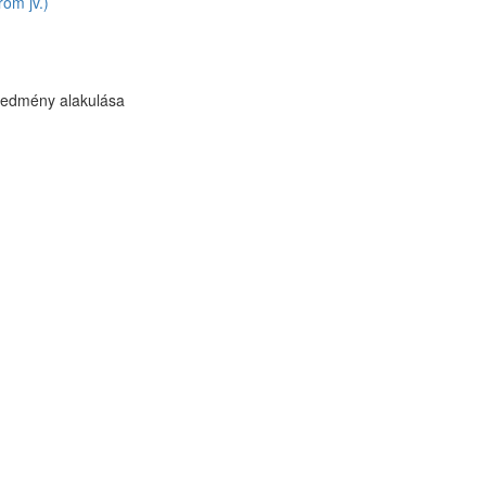
om jv.)
redmény alakulása