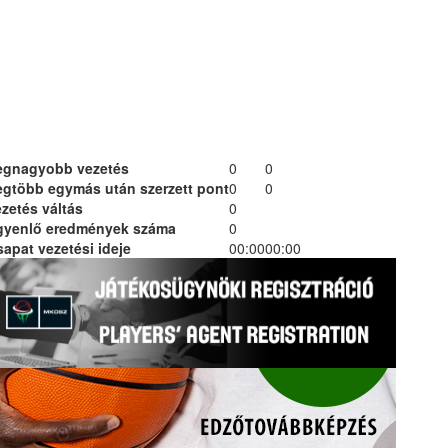
egnagyobb vezetés
0
0
egtöbb egymás után szerzett pont
0
0
zetés váltás
0
gyenlő eredmények száma
0
apat vezetési ideje
00:00
00:00