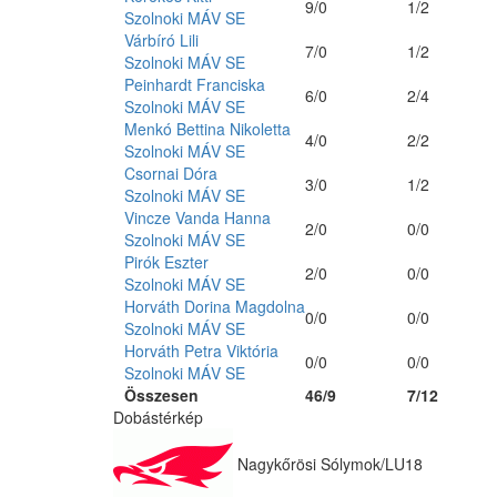
9/0
1/2
Szolnoki MÁV SE
Várbíró Lili
7/0
1/2
Szolnoki MÁV SE
Peinhardt Franciska
6/0
2/4
Szolnoki MÁV SE
Menkó Bettina Nikoletta
4/0
2/2
Szolnoki MÁV SE
Csornai Dóra
3/0
1/2
Szolnoki MÁV SE
Vincze Vanda Hanna
2/0
0/0
Szolnoki MÁV SE
Pirók Eszter
2/0
0/0
Szolnoki MÁV SE
Horváth Dorina Magdolna
0/0
0/0
Szolnoki MÁV SE
Horváth Petra Viktória
0/0
0/0
Szolnoki MÁV SE
Összesen
46/9
7/12
Dobástérkép
Nagykőrösi Sólymok/LU18