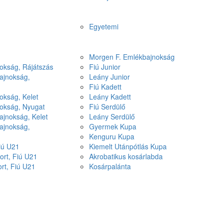
Egyetemi
Morgen F. Emlékbajnokság
okság, Rájátszás
Fiú Junior
ajnokság,
Leány Junior
Fiú Kadett
okság, Kelet
Leány Kadett
nokság, Nyugat
Fiú Serdülő
ajnokság, Kelet
Leány Serdülő
ajnokság,
Gyermek Kupa
Kenguru Kupa
Fiú U21
Kiemelt Utánpótlás Kupa
ort, Fiú U21
Akrobatikus kosárlabda
ort, Fiú U21
Kosárpalánta