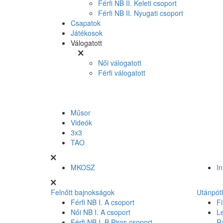
Férfi NB II. Keleti csoport
Férfi NB II. Nyugati csoport
Csapatok
Játékosok
Válogatott
Női válogatott
Férfi válogatott
Műsor
Videók
3x3
TAO
MKOSZ
In
Felnőtt bajnokságok
Utánpót
Férfi NB I. A csoport
Fi
Női NB I. A csoport
L
Férfi NB I. B Piros csoport
R