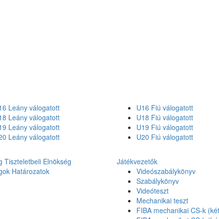
6 Leány válogatott
U16 Fiú válogatott
8 Leány válogatott
U18 Fiú válogatott
9 Leány válogatott
U19 Fiú válogatott
0 Leány válogatott
U20 Fiú válogatott
g
Tiszteletbeli Elnökség
Játékvezetők
gok
Határozatok
Videószabálykönyv
Szabálykönyv
Videóteszt
Mechanikai teszt
FIBA mechanikai CS-k (két 