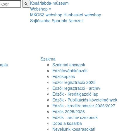
Kosárlabda-múzeum
Webshop
MKOSZ webshop
Hunbasket webshop
Sajtószoba
Sportoló Nemzet
Szakma
lapja
Szakmai anyagok
Edzőtovábbképzés
Edzőképzés
Edzői regisztráció 2025
Edzői regisztráció - archív
Edzők - Kreditigazoló lap
Edzők - Publikációs követelmények
Edzők - kreditrendszer 2026/2027
Edzők 2025/2026
Edzők - archív szezonok
Dobd a kosárba
Neveljünk kosarasokat!