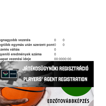
egnagyobb vezetés
0
0
egtöbb egymás után szerzett pont
0
0
zetés váltás
0
gyenlő eredmények száma
0
apat vezetési ideje
00:00
00:00