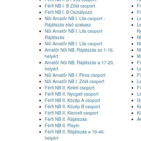
Férfi NB I. B Zöld csoport
Fi
Férfi NB I. B Osztályozó
F
Női Amatőr NB I. Lila csoport -
L
Rájátszás első szakasz
L
Női Amatőr NB I. Lila csoport
N
Rájátszás
NB
Női Amatőr NB I. Lila csoport
NB
Amatőr Női NB, Rájátszás az 1-16.
NB
helyért
M
Amatőr Női NB, Rájátszás a 17-20.
Fi
helyért
L
Női Amatőr NB I. Piros csoport
Fi
Női Amatőr NB I. Zöld csoport
L
Férfi NB II. Keleti csoport
Fi
Férfi NB II. Nyugati csoport
L
Férfi NB II. Közép A csoport
G
Férfi NB II. Közép B csoport
K
Férfi NB II. Kiemelt csoport
K
Férfi NB II. Rájátszás
Ak
Férfi NB II. Playin
Férfi NB II. Rájátszás a 19-46.
helyért