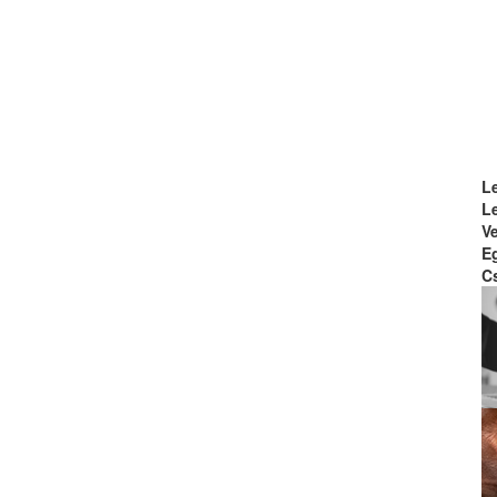
L
L
Ve
E
Cs