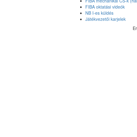
FIBA mechanikai CS-k (hár
FIBA oktatási videók
NB I-es küldés
Játékvezetői karjelek
E