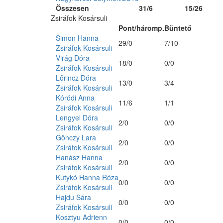
Összesen
31/6
15/26
Zsiráfok Kosársuli
Pont/háromp.
Büntető
Simon Hanna
29/0
7/10
Zsiráfok Kosársuli
Virág Dóra
18/0
0/0
Zsiráfok Kosársuli
Lőrincz Dóra
13/0
3/4
Zsiráfok Kosársuli
Kóródi Anna
11/6
1/1
Zsiráfok Kosársuli
Lengyel Dóra
2/0
0/0
Zsiráfok Kosársuli
Gönczy Lara
2/0
0/0
Zsiráfok Kosársuli
Hanász Hanna
2/0
0/0
Zsiráfok Kosársuli
Kutykó Hanna Róza
0/0
0/0
Zsiráfok Kosársuli
Hajdu Sára
0/0
0/0
Zsiráfok Kosársuli
Kosztyu Adrienn
0/0
0/0