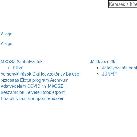
MKOSZ Szabályzatok
Játékvezetők
Etikai
Játékvezetők hon
Versenykiírások
Digi jegyzőkönyv
Baleset
JÜNYIR
biztosítás
Életút program
Archívum
Adatvédelem
COVID-19
MKOSZ
Beszámolók
Felvételi többletpont
Produktivitási szempontrendszer