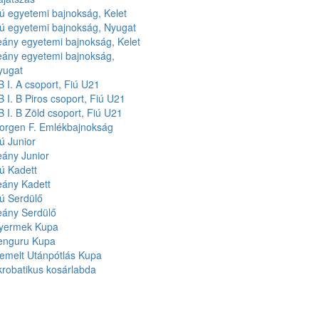
ú egyetemi bajnokság, Kelet
iú egyetemi bajnokság, Nyugat
eány egyetemi bajnokság, Kelet
eány egyetemi bajnokság,
yugat
 I. A csoport, Fiú U21
 I. B Piros csoport, Fiú U21
 I. B Zöld csoport, Fiú U21
orgen F. Emlékbajnokság
ú Junior
eány Junior
ú Kadett
eány Kadett
ú Serdülő
eány Serdülő
yermek Kupa
enguru Kupa
iemelt Utánpótlás Kupa
robatikus kosárlabda