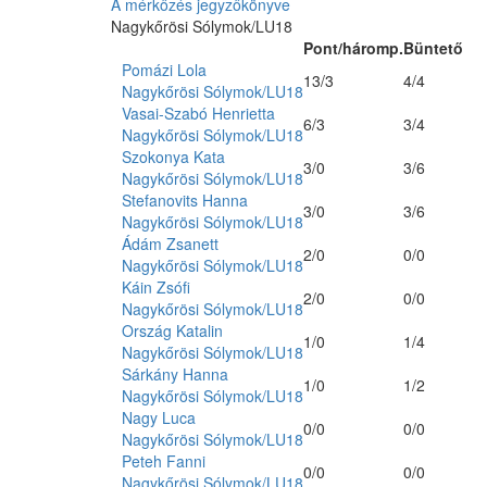
A mérkőzés jegyzőkönyve
Nagykőrösi Sólymok/LU18
Pont/háromp.
Büntető
Pomázi Lola
13/3
4/4
Nagykőrösi Sólymok/LU18
Vasai-Szabó Henrietta
6/3
3/4
Nagykőrösi Sólymok/LU18
Szokonya Kata
3/0
3/6
Nagykőrösi Sólymok/LU18
Stefanovits Hanna
3/0
3/6
Nagykőrösi Sólymok/LU18
Ádám Zsanett
2/0
0/0
Nagykőrösi Sólymok/LU18
Káin Zsófi
2/0
0/0
Nagykőrösi Sólymok/LU18
Ország Katalin
1/0
1/4
Nagykőrösi Sólymok/LU18
Sárkány Hanna
1/0
1/2
Nagykőrösi Sólymok/LU18
Nagy Luca
0/0
0/0
Nagykőrösi Sólymok/LU18
Peteh Fanni
0/0
0/0
Nagykőrösi Sólymok/LU18