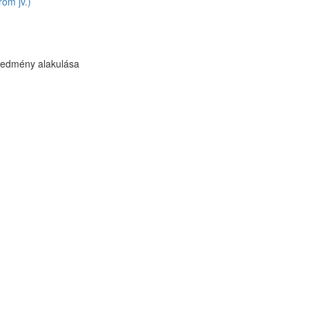
om jv.)
redmény alakulása