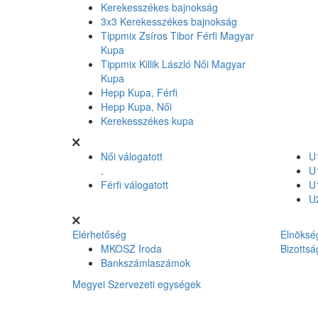
Kerekesszékes bajnokság
3x3 Kerekesszékes bajnokság
Tippmix Zsíros Tibor Férfi Magyar
Kupa
Tippmix Killik László Női Magyar
Kupa
Hepp Kupa, Férfi
Hepp Kupa, Női
Kerekesszékes kupa
Női válogatott
U1
.
U1
Férfi válogatott
U1
U2
Elérhetőség
Elnöksé
MKOSZ Iroda
Bizottsá
Bankszámlaszámok
Megyei Szervezeti egységek