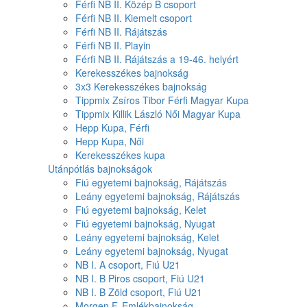
Férfi NB II. Közép B csoport
Férfi NB II. Kiemelt csoport
Férfi NB II. Rájátszás
Férfi NB II. Playin
Férfi NB II. Rájátszás a 19-46. helyért
Kerekesszékes bajnokság
3x3 Kerekesszékes bajnokság
Tippmix Zsíros Tibor Férfi Magyar Kupa
Tippmix Killik László Női Magyar Kupa
Hepp Kupa, Férfi
Hepp Kupa, Női
Kerekesszékes kupa
Utánpótlás bajnokságok
Fiú egyetemi bajnokság, Rájátszás
Leány egyetemi bajnokság, Rájátszás
Fiú egyetemi bajnokság, Kelet
Fiú egyetemi bajnokság, Nyugat
Leány egyetemi bajnokság, Kelet
Leány egyetemi bajnokság, Nyugat
NB I. A csoport, Fiú U21
NB I. B Piros csoport, Fiú U21
NB I. B Zöld csoport, Fiú U21
Morgen F. Emlékbajnokság