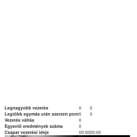
Legnagyobb vezetés
0
0
Legtöbb egymás után szerzett pont
0
0
Vezetés váltás
0
Egyenlő eredmények száma
0
Csapat vezetési ideje
00:00
00:00