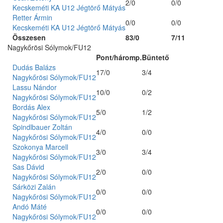
2/0
0/0
Kecskeméti KA U12 Jégtörő Mátyás
Retter Ármin
0/0
0/0
Kecskeméti KA U12 Jégtörő Mátyás
Összesen
83/0
7/11
Nagykőrösi Sólymok/FU12
Pont/háromp.
Büntető
Dudás Balázs
17/0
3/4
Nagykőrösi Sólymok/FU12
Lassu Nándor
10/0
0/2
Nagykőrösi Sólymok/FU12
Bordás Alex
5/0
1/2
Nagykőrösi Sólymok/FU12
Spindlbauer Zoltán
4/0
0/0
Nagykőrösi Sólymok/FU12
Szokonya Marcell
3/0
3/4
Nagykőrösi Sólymok/FU12
Sas Dávid
2/0
0/0
Nagykőrösi Sólymok/FU12
Sárközi Zalán
0/0
0/0
Nagykőrösi Sólymok/FU12
Andó Máté
0/0
0/0
Nagykőrösi Sólymok/FU12