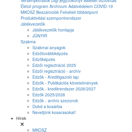
Versenykiírások
Digi jegyzőkönyv
Baleset biztosítás
Életút program
Archívum
Adatvédelem
COVID-19
MKOSZ Beszámolók
Felvételi többletpont
Produktivitási szempontrendszer
Játékvezetők
Játékvezetők honlapja
JÜNYIR
Szakma
Szakmai anyagok
Edzőtovábbképzés
Edzőképzés
Edzői regisztráció 2025
Edzői regisztráció - archív
Edzők - Kreditigazoló lap
Edzők - Publikációs követelmények
Edzők - kreditrendszer 2026/2027
Edzők 2025/2026
Edzők - archív szezonok
Dobd a kosárba
Neveljünk kosarasokat!
Hírek
MKOSZ