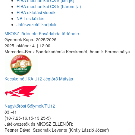
FIBA mechanikai CS-k (két jv.)
FIBA mechanikai CS-k (három jv.)
FIBA oktatási videók
NB I-es küldés
Játékvezetői karjelek
MKOSZ története
Kosárlabda története
Gyermek Kupa- 2025/2026
2025. október 4. | 12:00
Mercedes-Benz Sportakadémia Kecskemét, Adamik Ferenc pálya
Kecskeméti KA U12 Jégtörő Mátyás
Nagykőrösi Sólymok/FU12
83 -41
(18-7,25-16,15-13,25-5)
Játékvezetők és MKOSZ ELLENŐR:
Pettner Dávid, Szedmák Levente (Király László József)