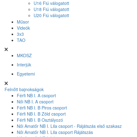
U16 Fiú válogatott
U18 Fiú válogatott
U20 Fiú válogatott
Műsor
Videók
3x3
TAO
MKOSZ
Interjúk
Egyetemi
Felnőtt bajnokságok
Férfi NB I. A csoport
Női NB I. A csoport
Férfi NB I. B Piros csoport
Férfi NB I. B Zöld csoport
Férfi NB I. B Osztályozó
Női Amatőr NB I. Lila csoport - Rájátszás első szakasz
Női Amatőr NB I. Lila csoport Rájátszás