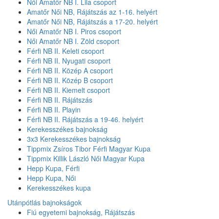
Női Amatőr NB I. Lila csoport
Amatőr Női NB, Rájátszás az 1-16. helyért
Amatőr Női NB, Rájátszás a 17-20. helyért
Női Amatőr NB I. Piros csoport
Női Amatőr NB I. Zöld csoport
Férfi NB II. Keleti csoport
Férfi NB II. Nyugati csoport
Férfi NB II. Közép A csoport
Férfi NB II. Közép B csoport
Férfi NB II. Kiemelt csoport
Férfi NB II. Rájátszás
Férfi NB II. Playin
Férfi NB II. Rájátszás a 19-46. helyért
Kerekesszékes bajnokság
3x3 Kerekesszékes bajnokság
Tippmix Zsíros Tibor Férfi Magyar Kupa
Tippmix Killik László Női Magyar Kupa
Hepp Kupa, Férfi
Hepp Kupa, Női
Kerekesszékes kupa
Utánpótlás bajnokságok
Fiú egyetemi bajnokság, Rájátszás