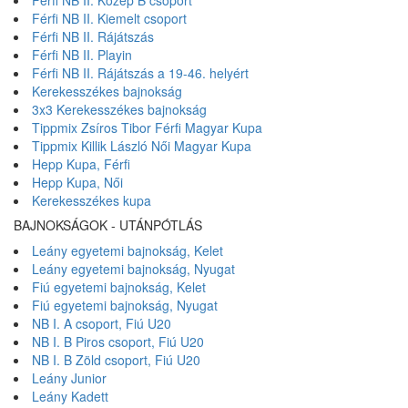
Férfi NB II. Közép B csoport
Férfi NB II. Kiemelt csoport
Férfi NB II. Rájátszás
Férfi NB II. Playin
Férfi NB II. Rájátszás a 19-46. helyért
Kerekesszékes bajnokság
3x3 Kerekesszékes bajnokság
Tippmix Zsíros Tibor Férfi Magyar Kupa
Tippmix Killik László Női Magyar Kupa
Hepp Kupa, Férfi
Hepp Kupa, Női
Kerekesszékes kupa
BAJNOKSÁGOK - UTÁNPÓTLÁS
Leány egyetemi bajnokság, Kelet
Leány egyetemi bajnokság, Nyugat
Fiú egyetemi bajnokság, Kelet
Fiú egyetemi bajnokság, Nyugat
NB I. A csoport, Fiú U20
NB I. B Piros csoport, Fiú U20
NB I. B Zöld csoport, Fiú U20
Leány Junior
Leány Kadett