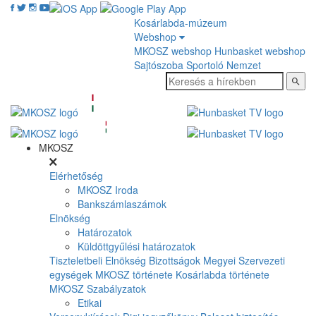
Kosárlabda-múzeum
Webshop
MKOSZ webshop
Hunbasket webshop
Sajtószoba
Sportoló Nemzet
MKOSZ
Elérhetőség
MKOSZ Iroda
Bankszámlaszámok
Elnökség
Határozatok
Küldöttgyűlési határozatok
Tiszteletbeli Elnökség
Bizottságok
Megyei Szervezeti
egységek
MKOSZ története
Kosárlabda története
MKOSZ Szabályzatok
Etikai