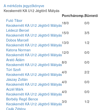
A mérkőzés jegyzőkönyve
Kecskeméti KA U12 Jégtörő Mátyás
Pont/háromp.
Büntető
Futó Tibor
18/0
0/0
Kecskeméti KA U12 Jégtörő Mátyás
Lédeczi Bercel
15/0
3/5
Kecskeméti KA U12 Jégtörő Mátyás
Dobos Marcell
13/0
1/2
Kecskeméti KA U12 Jégtörő Mátyás
Katona Norman
12/0
0/0
Kecskeméti KA U12 Jégtörő Mátyás
Arató Ádám
8/0
0/0
Kecskeméti KA U12 Jégtörő Mátyás
Túri Szofi
4/0
2/2
Kecskeméti KA U12 Jégtörő Mátyás
Jászay Zoltán
4/0
0/0
Kecskeméti KA U12 Jégtörő Mátyás
Aczél Márk
4/0
0/0
Kecskeméti KA U12 Jégtörő Mátyás
Borbély Regő Bence
3/0
1/2
Kecskeméti KA U12 Jégtörő Mátyás
Csák Zétény