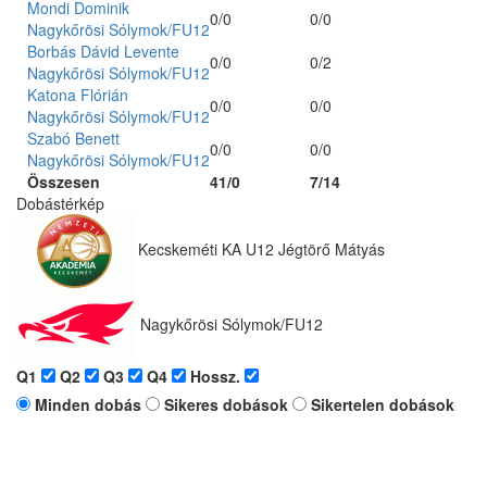
Mondi Dominik
0/0
0/0
Nagykőrösi Sólymok/FU12
Borbás Dávid Levente
0/0
0/2
Nagykőrösi Sólymok/FU12
Katona Flórián
0/0
0/0
Nagykőrösi Sólymok/FU12
Szabó Benett
0/0
0/0
Nagykőrösi Sólymok/FU12
Összesen
41/0
7/14
Dobástérkép
Kecskeméti KA U12 Jégtörő Mátyás
Nagykőrösi Sólymok/FU12
Q1
Q2
Q3
Q4
Hossz.
Minden dobás
Sikeres dobások
Sikertelen dobások