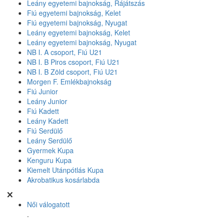
Leány egyetemi bajnokság, Rájátszás
Fiú egyetemi bajnokság, Kelet
Fiú egyetemi bajnokság, Nyugat
Leány egyetemi bajnokság, Kelet
Leány egyetemi bajnokság, Nyugat
NB I. A csoport, Fiú U21
NB I. B Piros csoport, Fiú U21
NB I. B Zöld csoport, Fiú U21
Morgen F. Emlékbajnokság
Fiú Junior
Leány Junior
Fiú Kadett
Leány Kadett
Fiú Serdülő
Leány Serdülő
Gyermek Kupa
Kenguru Kupa
Kiemelt Utánpótlás Kupa
Akrobatikus kosárlabda
Női válogatott
.