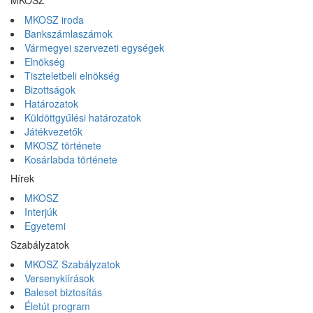
MKOSZ iroda
Bankszámlaszámok
Vármegyei szervezeti egységek
Elnökség
Tiszteletbeli elnökség
Bizottságok
Határozatok
Küldöttgyűlési határozatok
Játékvezetők
MKOSZ története
Kosárlabda története
Hírek
MKOSZ
Interjúk
Egyetemi
Szabályzatok
MKOSZ Szabályzatok
Versenykiírások
Baleset biztosítás
Életút program