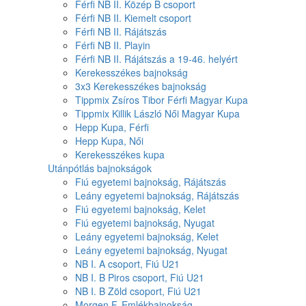
Férfi NB II. Közép B csoport
Férfi NB II. Kiemelt csoport
Férfi NB II. Rájátszás
Férfi NB II. Playin
Férfi NB II. Rájátszás a 19-46. helyért
Kerekesszékes bajnokság
3x3 Kerekesszékes bajnokság
Tippmix Zsíros Tibor Férfi Magyar Kupa
Tippmix Killik László Női Magyar Kupa
Hepp Kupa, Férfi
Hepp Kupa, Női
Kerekesszékes kupa
Utánpótlás bajnokságok
Fiú egyetemi bajnokság, Rájátszás
Leány egyetemi bajnokság, Rájátszás
Fiú egyetemi bajnokság, Kelet
Fiú egyetemi bajnokság, Nyugat
Leány egyetemi bajnokság, Kelet
Leány egyetemi bajnokság, Nyugat
NB I. A csoport, Fiú U21
NB I. B Piros csoport, Fiú U21
NB I. B Zöld csoport, Fiú U21
Morgen F. Emlékbajnokság