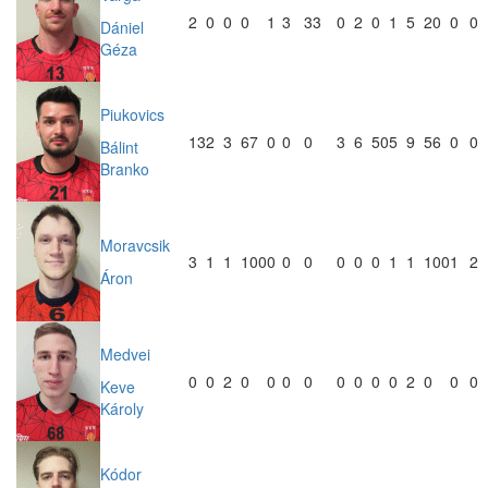
2
0
0
0
1
3
33
0
2
0
1
5
20
0
0
Dániel
Géza
Piukovics
13
2
3
67
0
0
0
3
6
50
5
9
56
0
0
Bálint
Branko
Moravcsik
3
1
1
100
0
0
0
0
0
0
1
1
100
1
2
Áron
Medvei
0
0
2
0
0
0
0
0
0
0
0
2
0
0
0
Keve
Károly
Kódor