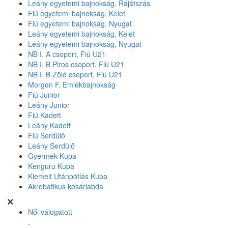
Leány egyetemi bajnokság, Rájátszás
Fiú egyetemi bajnokság, Kelet
Fiú egyetemi bajnokság, Nyugat
Leány egyetemi bajnokság, Kelet
Leány egyetemi bajnokság, Nyugat
NB I. A csoport, Fiú U21
NB I. B Piros csoport, Fiú U21
NB I. B Zöld csoport, Fiú U21
Morgen F. Emlékbajnokság
Fiú Junior
Leány Junior
Fiú Kadett
Leány Kadett
Fiú Serdülő
Leány Serdülő
Gyermek Kupa
Kenguru Kupa
Kiemelt Utánpótlás Kupa
Akrobatikus kosárlabda
Női válogatott
.