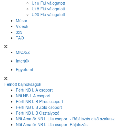
U16 Fiú válogatott
U18 Fiú válogatott
U20 Fiú válogatott
Műsor
Videók
3x3
TAO
MKOSZ
Interjúk
Egyetemi
Felnőtt bajnokságok
Férfi NB I. A csoport
Női NB I. A csoport
Férfi NB I. B Piros csoport
Férfi NB I. B Zöld csoport
Férfi NB I. B Osztályozó
Női Amatőr NB I. Lila csoport - Rájátszás első szakasz
Női Amatőr NB I. Lila csoport Rájátszás