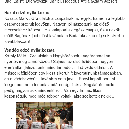
Bagi Bálint, Drenyovszki Dániel, Hegedűs Attila (Ádám József)
Hazai edző nyilatkozata
Kovács Márk : Gratulálok a csapatnak, az egyik, ha nem a legjobb
csapatot sikerült legyőzni. Nagyon jól játszottunk az előző
meccsekhez képest. Le a kalappal az egész csapat, és a nézők
előtt! Bagónak jobbulást kívánok, a Budafoknak pedig sok sikert a
továbbiakban!
Vendég edző nyilatkozata
Károly Máté : Gratulálok a Nagykőrösnek, megérdemelten
nyerték meg a mérkőzést! Sajnos, az első félidőben nagyon
enerváltan játszottunk, mind támadó-, mind védő oldalon. A
második félidőben egy kicsit sikerült felgyorsulnunk támadásban,
de a védekezésünk továbbra sem javult. Ennyi kapott ponttal
idegenben nem tudunk labdába rúgni, és a Nagykőrös mellett
pedig nagyon sok mindenki volt. Van egy fantasztikus
közönségük, meg még többen voltak, akik segítettek nekik...