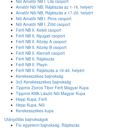
Női Amatőr NB I. Lila csoport
Amatőr Női NB, Rájátszás az 1-16. helyért
Amatőr Női NB, Rájátszás a 17-20. helyért
Női Amatőr NB I. Piros csoport
Női Amatőr NB I. Zöld csoport
Férfi NB II. Keleti csoport
Férfi NB II. Nyugati csoport
Férfi NB II. Közép A csoport
Férfi NB II. Közép B csoport
Férfi NB II. Kiemelt csoport
Férfi NB II. Rájátszás
Férfi NB II. Playin
Férfi NB II. Rájátszás a 19-46. helyért
Kerekesszékes bajnokság
3x3 Kerekesszékes bajnokság
Tippmix Zsíros Tibor Férfi Magyar Kupa
Tippmix Killik László Női Magyar Kupa
Hepp Kupa, Férfi
Hepp Kupa, Női
Kerekesszékes kupa
Utánpótlás bajnokságok
Fiú egyetemi bajnokság, Rájátszás