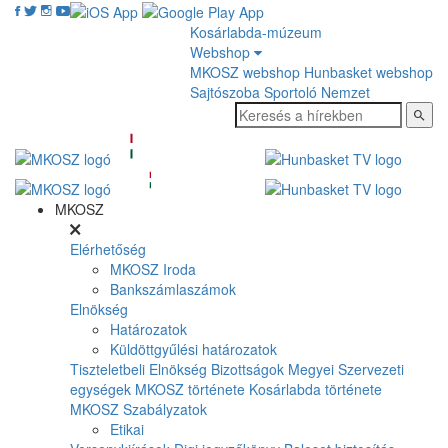
Kosárlabda-múzeum
Webshop
MKOSZ webshop
Hunbasket webshop
Sajtószoba
Sportoló Nemzet
MKOSZ
Elérhetőség
MKOSZ Iroda
Bankszámlaszámok
Elnökség
Határozatok
Küldöttgyűlési határozatok
Tiszteletbeli Elnökség
Bizottságok
Megyei Szervezeti
egységek
MKOSZ története
Kosárlabda története
MKOSZ Szabályzatok
Etikai