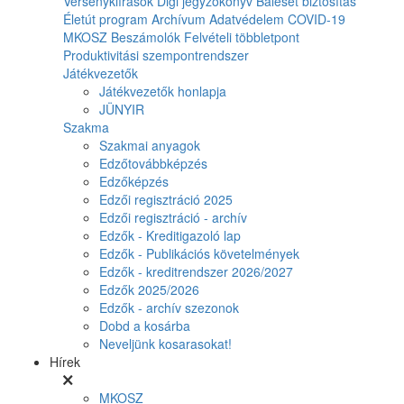
Versenykiírások
Digi jegyzőkönyv
Baleset biztosítás
Életút program
Archívum
Adatvédelem
COVID-19
MKOSZ Beszámolók
Felvételi többletpont
Produktivitási szempontrendszer
Játékvezetők
Játékvezetők honlapja
JÜNYIR
Szakma
Szakmai anyagok
Edzőtovábbképzés
Edzőképzés
Edzői regisztráció 2025
Edzői regisztráció - archív
Edzők - Kreditigazoló lap
Edzők - Publikációs követelmények
Edzők - kreditrendszer 2026/2027
Edzők 2025/2026
Edzők - archív szezonok
Dobd a kosárba
Neveljünk kosarasokat!
Hírek
MKOSZ