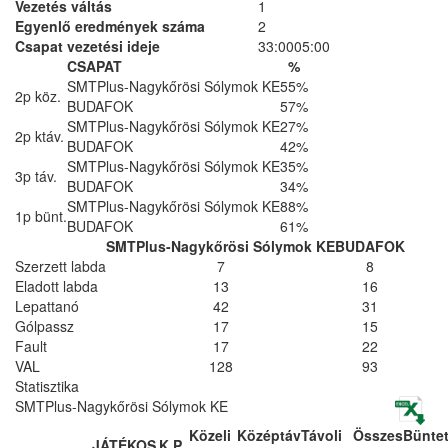
Vezetés váltás
1
Egyenlő eredmények száma
2
Csapat vezetési ideje
33:00
05:00
CSAPAT
%
SMTPlus-Nagykőrösi Sólymok KE
55%
2p köz.
BUDAFOK
57%
SMTPlus-Nagykőrösi Sólymok KE
27%
2p ktáv.
BUDAFOK
42%
SMTPlus-Nagykőrösi Sólymok KE
35%
3p táv.
BUDAFOK
34%
SMTPlus-Nagykőrösi Sólymok KE
88%
1p bünt.
BUDAFOK
61%
SMTPlus-Nagykőrösi Sólymok KE
BUDAFOK
Szerzett labda
7
8
Eladott labda
13
16
Lepattanó
42
31
Gólpassz
17
15
Fault
17
22
VAL
128
93
Statisztika
SMTPlus-Nagykőrösi Sólymok KE
Közeli
Középtáv
Távoli
Összes
Bünte
JÁTÉKOS
K.
P.