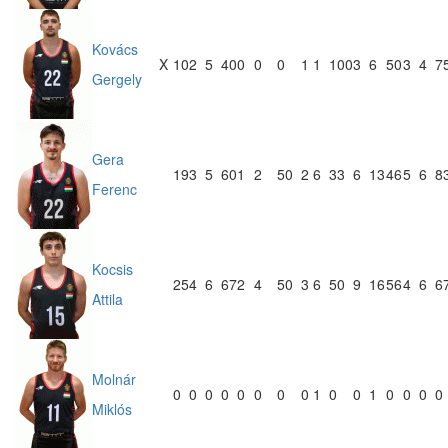
Kovács
X
10
2
5
40
0
0
0
1
1
100
3
6
50
3
4
7
Gergely
Gera
19
3
5
60
1
2
50
2
6
33
6
13
46
5
6
8
Ferenc
Kocsis
25
4
6
67
2
4
50
3
6
50
9
16
56
4
6
6
Attila
Molnár
0
0
0
0
0
0
0
0
1
0
0
1
0
0
0
0
Miklós