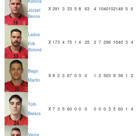
Katona
X
29
1
3
33
5
8
63
4
10
40
10
21
48
5
6
József
Bence
Lados
X
17
3
4
75
1
4
25
2
7
29
6
15
40
3
4
Erik
Botond
Bagó
X
8
2
3
67
0
3
0
1
2
50
3
8
38
1
2
Martin
Tóth
X
7
3
5
60
0
0
0
0
0
0
3
5
60
1
4
Balázs
Varga