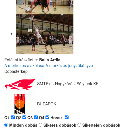
Fotókat készítette:
Balla Attila
A mérkőzés alakulása
A mérkőzés jegyzőkönyve
Dobástérkép
SMTPlus-Nagykőrösi Sólymok KE
BUDAFOK
Q1
Q2
Q3
Q4
Hossz.
Minden dobás
Sikeres dobások
Sikertelen dobások