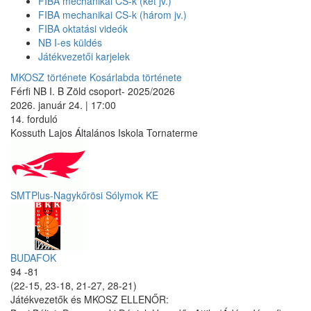
FIBA mechanikai CS-k (két jv.)
FIBA mechanikai CS-k (három jv.)
FIBA oktatási videók
NB I-es küldés
Játékvezetői karjelek
MKOSZ története
Kosárlabda története
Férfi NB I. B Zöld csoport- 2025/2026
2026. január 24. | 17:00
14. forduló
Kossuth Lajos Általános Iskola Tornaterme
SMTPlus-Nagykőrösi Sólymok KE
BUDAFOK
94 -81
(22-15, 23-18, 21-27, 28-21)
Játékvezetők és MKOSZ ELLENŐR: