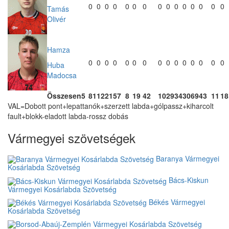
0
0
0
0
0
0
0
0
0
0
0
0
0
0
0
Tamás
Olivér
Hamza
0
0
0
0
0
0
0
0
0
0
0
0
0
0
0
Huba
Madocsa
Összesen
5
81
12
21
57
8
19
42
10
29
34
30
69
43
11
18
VAL=Dobott pont+lepattanók+szerzett labda+gólpassz+kiharcolt
fault+blokk-eladott labda-rossz dobás
Vármegyei szövetségek
Baranya Vármegyei
Kosárlabda Szövetség
Bács-Kiskun
Vármegyei Kosárlabda Szövetség
Békés Vármegyei
Kosárlabda Szövetség