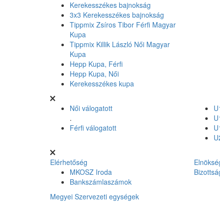
Kerekesszékes bajnokság
3x3 Kerekesszékes bajnokság
Tippmix Zsíros Tibor Férfi Magyar
Kupa
Tippmix Killik László Női Magyar
Kupa
Hepp Kupa, Férfi
Hepp Kupa, Női
Kerekesszékes kupa
Női válogatott
U1
.
U1
Férfi válogatott
U1
U2
Elérhetőség
Elnöksé
MKOSZ Iroda
Bizottsá
Bankszámlaszámok
Megyei Szervezeti egységek