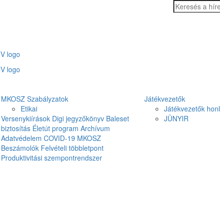
MKOSZ Szabályzatok
Játékvezetők
Etikai
Játékvezetők hon
Versenykiírások
Digi jegyzőkönyv
Baleset
JÜNYIR
biztosítás
Életút program
Archívum
Adatvédelem
COVID-19
MKOSZ
Beszámolók
Felvételi többletpont
Produktivitási szempontrendszer