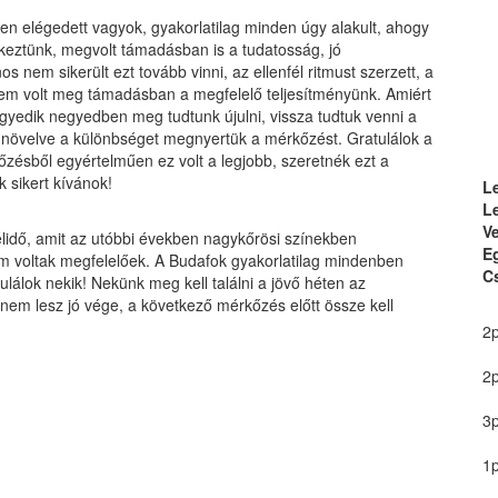
ben elégedett vagyok, gyakorlatilag minden úgy alakult, ahogy
ekeztünk, megvolt támadásban is a tudatosság, jó
 nem sikerült ezt tovább vinni, az ellenfél ritmust szerzett, a
sem volt meg támadásban a megfelelő teljesítményünk. Amiért
yedik negyedben meg tudtunk újulni, vissza tudtuk venni a
en növelve a különbséget megnyertük a mérkőzést. Gratulálok a
ésből egyértelműen ez volt a legjobb, szeretnék ezt a
 sikert kívánok!
L
L
Ve
félidő, amit az utóbbi években nagykőrösi színekben
E
em voltak megfelelőek. A Budafok gyakorlatilag mindenben
Cs
ulálok nekik! Nekünk meg kell találni a jövő héten az
nem lesz jó vége, a következő mérkőzés előtt össze kell
2p
2p
3p
1p