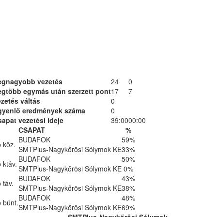
egnagyobb vezetés
24
0
egtöbb egymás után szerzett pont
17
7
zetés váltás
0
gyenlő eredmények száma
0
apat vezetési ideje
39:00
00:00
CSAPAT
%
BUDAFOK
59%
 köz.
SMTPlus-Nagykőrösi Sólymok KE
33%
BUDAFOK
50%
 ktáv.
SMTPlus-Nagykőrösi Sólymok KE
0%
BUDAFOK
43%
 táv.
SMTPlus-Nagykőrösi Sólymok KE
38%
BUDAFOK
48%
 bünt.
SMTPlus-Nagykőrösi Sólymok KE
69%
SMTPlus-Nagykőrösi Sólymok