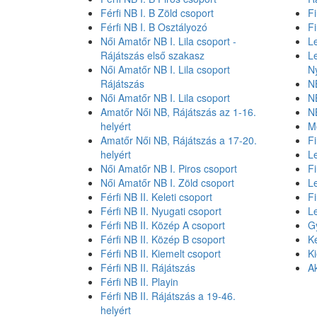
Férfi NB I. B Zöld csoport
Fi
Férfi NB I. B Osztályozó
F
Női Amatőr NB I. Lila csoport -
L
Rájátszás első szakasz
L
Női Amatőr NB I. Lila csoport
N
Rájátszás
NB
Női Amatőr NB I. Lila csoport
NB
Amatőr Női NB, Rájátszás az 1-16.
NB
helyért
M
Amatőr Női NB, Rájátszás a 17-20.
Fi
helyért
L
Női Amatőr NB I. Piros csoport
Fi
Női Amatőr NB I. Zöld csoport
L
Férfi NB II. Keleti csoport
Fi
Férfi NB II. Nyugati csoport
L
Férfi NB II. Közép A csoport
G
Férfi NB II. Közép B csoport
K
Férfi NB II. Kiemelt csoport
K
Férfi NB II. Rájátszás
Ak
Férfi NB II. Playin
Férfi NB II. Rájátszás a 19-46.
helyért