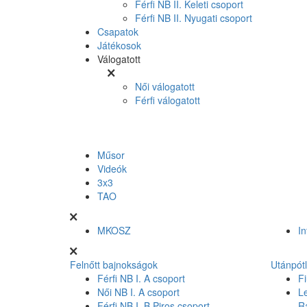
Férfi NB II. Keleti csoport
Férfi NB II. Nyugati csoport
Csapatok
Játékosok
Válogatott
Női válogatott
Férfi válogatott
Műsor
Videók
3x3
TAO
MKOSZ
In
Felnőtt bajnokságok
Utánpót
Férfi NB I. A csoport
Fi
Női NB I. A csoport
L
Férfi NB I. B Piros csoport
R