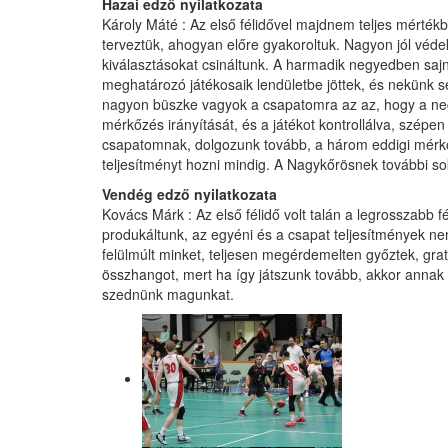
Hazai edző nyilatkozata
Károly Máté : Az első félidővel majdnem teljes mérték
terveztük, ahogyan előre gyakoroltuk. Nagyon jól véd
kiválasztásokat csináltunk. A harmadik negyedben sajnos
meghatározó játékosaik lendületbe jöttek, és nekünk 
nagyon büszke vagyok a csapatomra az az, hogy a neg
mérkőzés irányítását, és a játékot kontrollálva, szép
csapatomnak, dolgozunk tovább, a három eddigi mérkőz
teljesítményt hozni mindig. A Nagykőrösnek további sok
Vendég edző nyilatkozata
Kovács Márk : Az első félidő volt talán a legrosszabb 
produkáltunk, az egyéni és a csapat teljesítmények n
felülmúlt minket, teljesen megérdemelten győztek, grat
összhangot, mert ha így játszunk tovább, akkor annak 
szednünk magunkat.