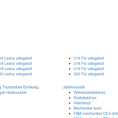
6 Leány válogatott
U16 Fiú válogatott
8 Leány válogatott
U18 Fiú válogatott
9 Leány válogatott
U19 Fiú válogatott
0 Leány válogatott
U20 Fiú válogatott
g
Tiszteletbeli Elnökség
Játékvezetők
gok
Határozatok
Videószabálykönyv
Szabálykönyv
Videóteszt
Mechanikai teszt
FIBA mechanikai CS-k (két 