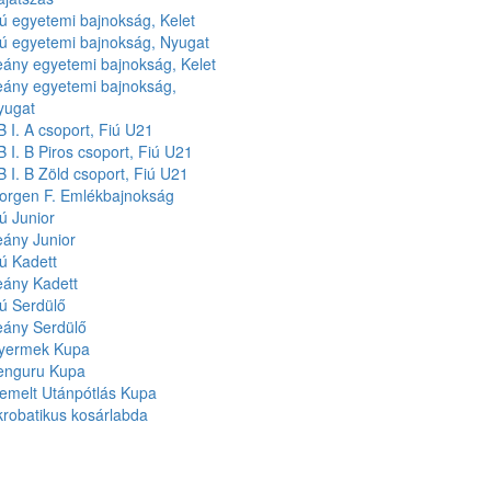
ú egyetemi bajnokság, Kelet
iú egyetemi bajnokság, Nyugat
eány egyetemi bajnokság, Kelet
eány egyetemi bajnokság,
yugat
 I. A csoport, Fiú U21
 I. B Piros csoport, Fiú U21
 I. B Zöld csoport, Fiú U21
orgen F. Emlékbajnokság
ú Junior
eány Junior
ú Kadett
eány Kadett
ú Serdülő
eány Serdülő
yermek Kupa
enguru Kupa
iemelt Utánpótlás Kupa
robatikus kosárlabda