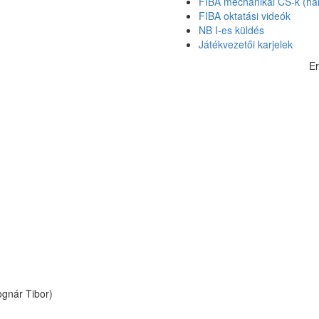
FIBA mechanikai CS-k (hár
FIBA oktatási videók
NB I-es küldés
Játékvezetői karjelek
E
ognár Tibor)