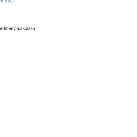
om jv.)
redmény alakulása