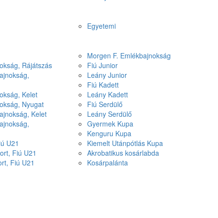
Egyetemi
Morgen F. Emlékbajnokság
okság, Rájátszás
Fiú Junior
ajnokság,
Leány Junior
Fiú Kadett
okság, Kelet
Leány Kadett
nokság, Nyugat
Fiú Serdülő
ajnokság, Kelet
Leány Serdülő
ajnokság,
Gyermek Kupa
Kenguru Kupa
Fiú U21
Kiemelt Utánpótlás Kupa
ort, Fiú U21
Akrobatikus kosárlabda
ort, Fiú U21
Kosárpalánta