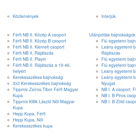
Közlemények
Interjúk
Férfi NB II. Közép A csoport
Utánpótlás bajnokságok
Férfi NB II. Közép B csoport
Fiú egyetemi bajn
Férfi NB II. Kiemelt csoport
Leány egyetemi b
Férfi NB II. Rájátszás
Rájátszás
Férfi NB II. Playin
Fiú egyetemi bajn
Férfi NB II. Rájátszás a 19-46.
Fiú egyetemi baj
helyért
Leány egyetemi b
Kerekesszékes bajnokság
Leány egyetemi b
3x3 Kerekesszékes bajnokság
Nyugat
Tippmix Zsíros Tibor Férfi Magyar
NB I. A csoport, 
Kupa
NB I. B Piros csop
Tippmix Killik László Női Magyar
NB I. B Zöld csop
Kupa
Hepp Kupa, Férfi
Hepp Kupa, Női
Kerekesszékes kupa