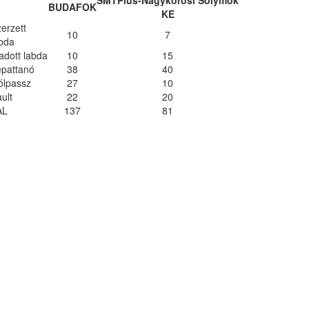
BUDAFOK
KE
erzett
10
7
bda
adott labda
10
15
epattanó
38
40
ólpassz
27
10
ult
22
20
AL
137
81