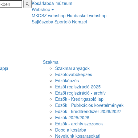
Kosárlabda-múzeum
Webshop
MKOSZ webshop
Hunbasket webshop
Sajtószoba
Sportoló Nemzet
Szakma
lapja
Szakmai anyagok
Edzőtovábbképzés
Edzőképzés
Edzői regisztráció 2025
Edzői regisztráció - archív
Edzők - Kreditigazoló lap
Edzők - Publikációs követelmények
Edzők - kreditrendszer 2026/2027
Edzők 2025/2026
Edzők - archív szezonok
Dobd a kosárba
Neveljünk kosarasokat!