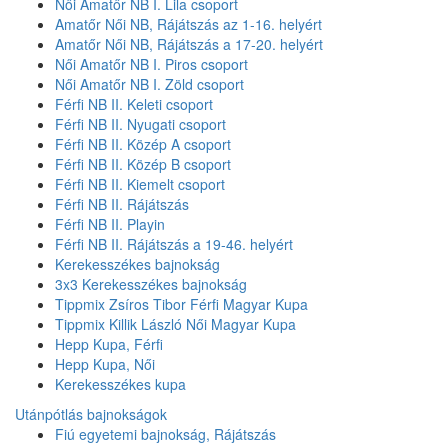
Női Amatőr NB I. Lila csoport
Amatőr Női NB, Rájátszás az 1-16. helyért
Amatőr Női NB, Rájátszás a 17-20. helyért
Női Amatőr NB I. Piros csoport
Női Amatőr NB I. Zöld csoport
Férfi NB II. Keleti csoport
Férfi NB II. Nyugati csoport
Férfi NB II. Közép A csoport
Férfi NB II. Közép B csoport
Férfi NB II. Kiemelt csoport
Férfi NB II. Rájátszás
Férfi NB II. Playin
Férfi NB II. Rájátszás a 19-46. helyért
Kerekesszékes bajnokság
3x3 Kerekesszékes bajnokság
Tippmix Zsíros Tibor Férfi Magyar Kupa
Tippmix Killik László Női Magyar Kupa
Hepp Kupa, Férfi
Hepp Kupa, Női
Kerekesszékes kupa
Utánpótlás bajnokságok
Fiú egyetemi bajnokság, Rájátszás