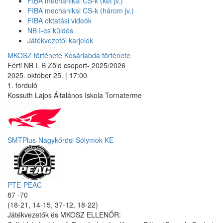
FIBA mechanikai CS-k (két jv.)
FIBA mechanikai CS-k (három jv.)
FIBA oktatási videók
NB I-es küldés
Játékvezetői karjelek
MKOSZ története
Kosárlabda története
Férfi NB I. B Zöld csoport- 2025/2026
2025. október 25. | 17:00
1. forduló
Kossuth Lajos Általános Iskola Tornaterme
SMTPlus-Nagykőrösi Sólymok KE
PTE-PEAC
87 -70
(18-21, 14-15, 37-12, 18-22)
Játékvezetők és MKOSZ ELLENŐR: