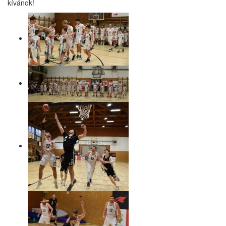
kívánok!