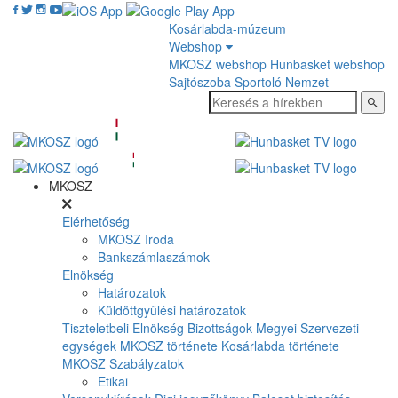
Kosárlabda-múzeum
Webshop
MKOSZ webshop
Hunbasket webshop
Sajtószoba
Sportoló Nemzet
MKOSZ
Elérhetőség
MKOSZ Iroda
Bankszámlaszámok
Elnökség
Határozatok
Küldöttgyűlési határozatok
Tiszteletbeli Elnökség
Bizottságok
Megyei Szervezeti
egységek
MKOSZ története
Kosárlabda története
MKOSZ Szabályzatok
Etikai