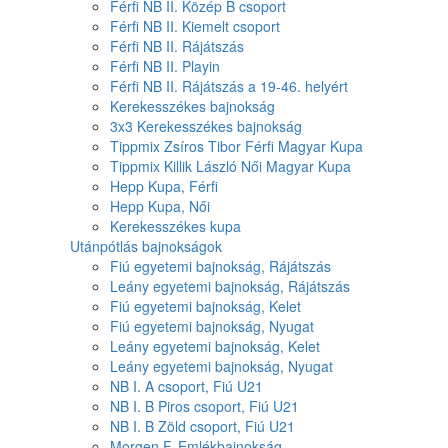
Férfi NB II. Közép B csoport
Férfi NB II. Kiemelt csoport
Férfi NB II. Rájátszás
Férfi NB II. Playin
Férfi NB II. Rájátszás a 19-46. helyért
Kerekesszékes bajnokság
3x3 Kerekesszékes bajnokság
Tippmix Zsíros Tibor Férfi Magyar Kupa
Tippmix Killik László Női Magyar Kupa
Hepp Kupa, Férfi
Hepp Kupa, Női
Kerekesszékes kupa
Utánpótlás bajnokságok
Fiú egyetemi bajnokság, Rájátszás
Leány egyetemi bajnokság, Rájátszás
Fiú egyetemi bajnokság, Kelet
Fiú egyetemi bajnokság, Nyugat
Leány egyetemi bajnokság, Kelet
Leány egyetemi bajnokság, Nyugat
NB I. A csoport, Fiú U21
NB I. B Piros csoport, Fiú U21
NB I. B Zöld csoport, Fiú U21
Morgen F. Emlékbajnokság