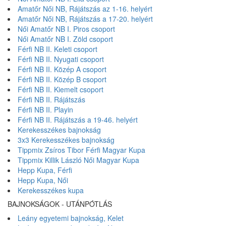
Amatőr Női NB, Rájátszás az 1-16. helyért
Amatőr Női NB, Rájátszás a 17-20. helyért
Női Amatőr NB I. Piros csoport
Női Amatőr NB I. Zöld csoport
Férfi NB II. Keleti csoport
Férfi NB II. Nyugati csoport
Férfi NB II. Közép A csoport
Férfi NB II. Közép B csoport
Férfi NB II. Kiemelt csoport
Férfi NB II. Rájátszás
Férfi NB II. Playin
Férfi NB II. Rájátszás a 19-46. helyért
Kerekesszékes bajnokság
3x3 Kerekesszékes bajnokság
Tippmix Zsíros Tibor Férfi Magyar Kupa
Tippmix Killik László Női Magyar Kupa
Hepp Kupa, Férfi
Hepp Kupa, Női
Kerekesszékes kupa
BAJNOKSÁGOK - UTÁNPÓTLÁS
Leány egyetemi bajnokság, Kelet