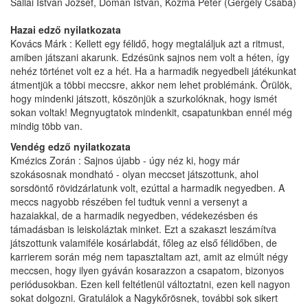
Sallai István József, Domán István, Kozma Péter (Gergely Csaba)
Hazai edző nyilatkozata
Kovács Márk : Kellett egy félidő, hogy megtaláljuk azt a ritmust,
amiben játszani akarunk. Edzésünk sajnos nem volt a héten, így
nehéz történet volt ez a hét. Ha a harmadik negyedbeli játékunkat
átmentjük a többi meccsre, akkor nem lehet problémánk. Örülök,
hogy mindenki játszott, köszönjük a szurkolóknak, hogy ismét
sokan voltak! Megnyugtatok mindenkit, csapatunkban ennél még
mindig több van.
Vendég edző nyilatkozata
Kmézics Zorán : Sajnos újabb - úgy néz ki, hogy már
szokásosnak mondható - olyan meccset játszottunk, ahol
sorsdöntő rövidzárlatunk volt, ezúttal a harmadik negyedben. A
meccs nagyobb részében fel tudtuk venni a versenyt a
hazaiakkal, de a harmadik negyedben, védekezésben és
támadásban is leiskoláztak minket. Ezt a szakaszt leszámítva
játszottunk valamiféle kosárlabdát, főleg az első félidőben, de
karrierem során még nem tapasztaltam azt, amit az elmúlt négy
meccsen, hogy ilyen gyáván kosarazzon a csapatom, bizonyos
periódusokban. Ezen kell feltétlenül változtatni, ezen kell nagyon
sokat dolgozni. Gratulálok a Nagykőrösnek, további sok sikert