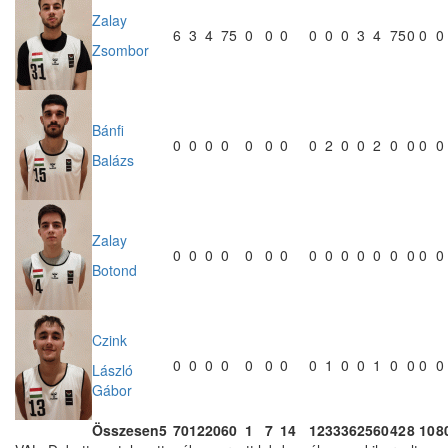
Zalay
6
3
4
75
0
0
0
0
0
0
3
4
75
0
0
0
Zsombor
Bánfi
0
0
0
0
0
0
0
0
2
0
0
2
0
0
0
0
Balázs
Zalay
0
0
0
0
0
0
0
0
0
0
0
0
0
0
0
0
Botond
Czink
0
0
0
0
0
0
0
0
1
0
0
1
0
0
0
0
László
Gábor
Összesen
5
70
12
20
60
1
7
14
12
33
36
25
60
42
8
10
8