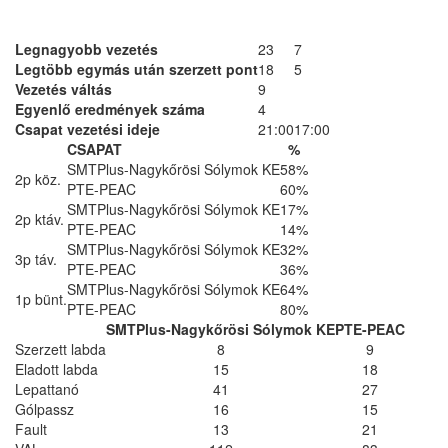
Legnagyobb vezetés
23
7
Legtöbb egymás után szerzett pont
18
5
Vezetés váltás
9
Egyenlő eredmények száma
4
Csapat vezetési ideje
21:00
17:00
CSAPAT
%
SMTPlus-Nagykőrösi Sólymok KE
58%
2p köz.
PTE-PEAC
60%
SMTPlus-Nagykőrösi Sólymok KE
17%
2p ktáv.
PTE-PEAC
14%
SMTPlus-Nagykőrösi Sólymok KE
32%
3p táv.
PTE-PEAC
36%
SMTPlus-Nagykőrösi Sólymok KE
64%
1p bünt.
PTE-PEAC
80%
SMTPlus-Nagykőrösi Sólymok KE
PTE-PEAC
Szerzett labda
8
9
Eladott labda
15
18
Lepattanó
41
27
Gólpassz
16
15
Fault
13
21