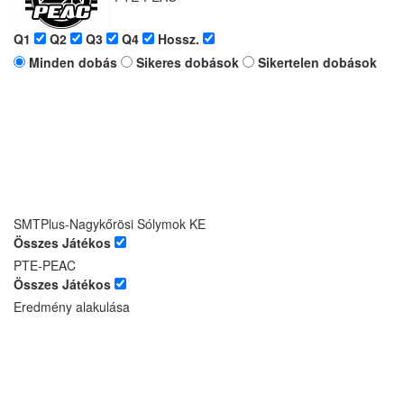
Q1
Q2
Q3
Q4
Hossz.
Minden dobás
Sikeres dobások
Sikertelen dobások
SMTPlus-Nagykőrösi Sólymok KE
Összes Játékos
PTE-PEAC
Összes Játékos
Eredmény alakulása