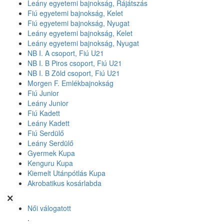
Leány egyetemi bajnokság, Rájátszás
Fiú egyetemi bajnokság, Kelet
Fiú egyetemi bajnokság, Nyugat
Leány egyetemi bajnokság, Kelet
Leány egyetemi bajnokság, Nyugat
NB I. A csoport, Fiú U21
NB I. B Piros csoport, Fiú U21
NB I. B Zöld csoport, Fiú U21
Morgen F. Emlékbajnokság
Fiú Junior
Leány Junior
Fiú Kadett
Leány Kadett
Fiú Serdülő
Leány Serdülő
Gyermek Kupa
Kenguru Kupa
Kiemelt Utánpótlás Kupa
Akrobatikus kosárlabda
Női válogatott
.