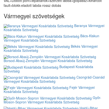
VAL=Dobott pont+lepattanók+szerzett labda+gólpassz+kiharcolt
fault+blokk-eladott labda-rossz dobás
Vármegyei szövetségek
Baranya Vármegyei
Kosárlabda Szövetség
Bács-Kiskun
Vármegyei Kosárlabda Szövetség
Békés Vármegyei
Kosárlabda Szövetség
Borsod-Abaúj-Zemplén Vármegyei Kosárlabda Szövetség
Budapesti Kosárlabda
Szövetség
Csongrád-Csanád
Vármegyei Kosárlabda Szövetség
Fejér Vármegyei
Kosárlabda Szövetség
Győr-
Moson-Sopron Vármegyei Kosárlabda Szövetség
Hajdú-Bihar