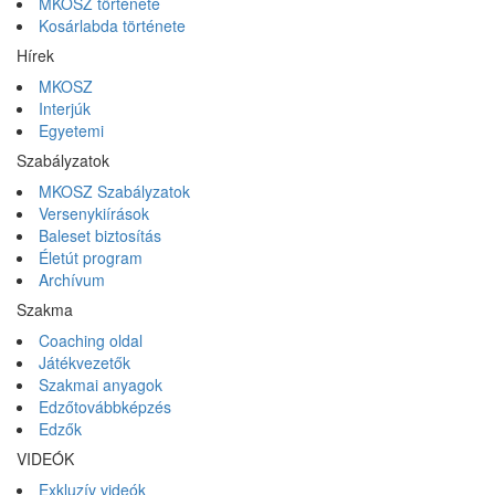
MKOSZ története
Kosárlabda története
Hírek
MKOSZ
Interjúk
Egyetemi
Szabályzatok
MKOSZ Szabályzatok
Versenykiírások
Baleset biztosítás
Életút program
Archívum
Szakma
Coaching oldal
Játékvezetők
Szakmai anyagok
Edzőtovábbképzés
Edzők
VIDEÓK
Exkluzív videók