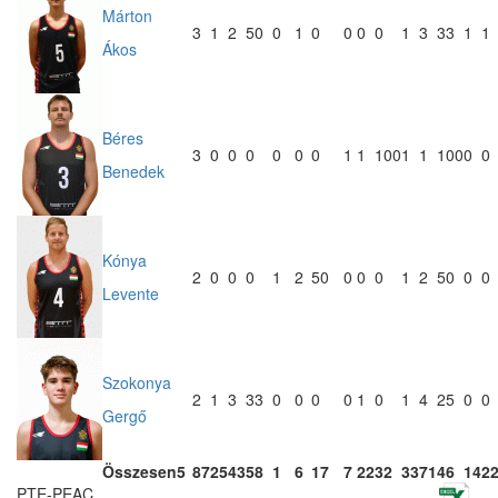
Márton
3
1
2
50
0
1
0
0
0
0
1
3
33
1
1
Ákos
Béres
3
0
0
0
0
0
0
1
1
100
1
1
100
0
0
Benedek
Kónya
2
0
0
0
1
2
50
0
0
0
1
2
50
0
0
Levente
Szokonya
2
1
3
33
0
0
0
0
1
0
1
4
25
0
0
Gergő
Összesen
5
87
25
43
58
1
6
17
7
22
32
33
71
46
14
2
PTE-PEAC