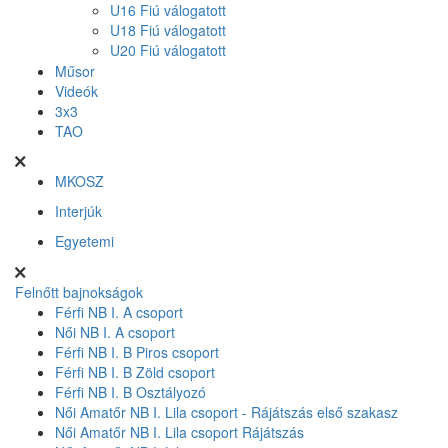
U16 Fiú válogatott
U18 Fiú válogatott
U20 Fiú válogatott
Műsor
Videók
3x3
TAO
MKOSZ
Interjúk
Egyetemi
Felnőtt bajnokságok
Férfi NB I. A csoport
Női NB I. A csoport
Férfi NB I. B Piros csoport
Férfi NB I. B Zöld csoport
Férfi NB I. B Osztályozó
Női Amatőr NB I. Lila csoport - Rájátszás első szakasz
Női Amatőr NB I. Lila csoport Rájátszás