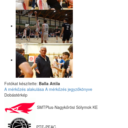
Fotókat készítette:
Balla Attila
A mérkőzés alakulása
A mérkőzés jegyzőkönyve
Dobástérkép
SMTPlus-Nagykőrösi Sólymok KE
PTE-PEAC