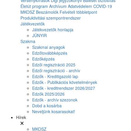
Versenykiírások
Digi jegyzőkönyv
Baleset biztosítás
Életút program
Archívum
Adatvédelem
COVID-19
MKOSZ Beszámolók
Felvételi többletpont
Produktivitási szempontrendszer
Játékvezetők
Játékvezetők honlapja
JÜNYIR
Szakma
Szakmai anyagok
Edzőtovábbképzés
Edzőképzés
Edzői regisztráció 2025
Edzői regisztráció - archív
Edzők - Kreditigazoló lap
Edzők - Publikációs követelmények
Edzők - kreditrendszer 2026/2027
Edzők 2025/2026
Edzők - archív szezonok
Dobd a kosárba
Neveljünk kosarasokat!
Hírek
MKOSZ