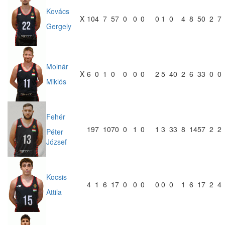
Kovács
X
10
4
7
57
0
0
0
0
1
0
4
8
50
2
7
Gergely
Molnár
X
6
0
1
0
0
0
0
2
5
40
2
6
33
0
0
Miklós
Fehér
19
7
10
70
0
1
0
1
3
33
8
14
57
2
2
Péter
József
Kocsis
4
1
6
17
0
0
0
0
0
0
1
6
17
2
4
Attila