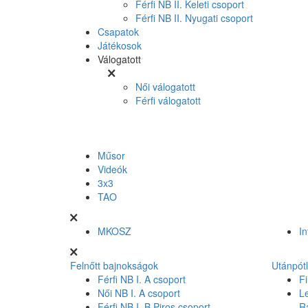
Férfi NB II. Keleti csoport
Férfi NB II. Nyugati csoport
Csapatok
Játékosok
Válogatott
Női válogatott
Férfi válogatott
Műsor
Videók
3x3
TAO
MKOSZ
In
Felnőtt bajnokságok
Utánpót
Férfi NB I. A csoport
Fi
Női NB I. A csoport
L
Férfi NB I. B Piros csoport
R