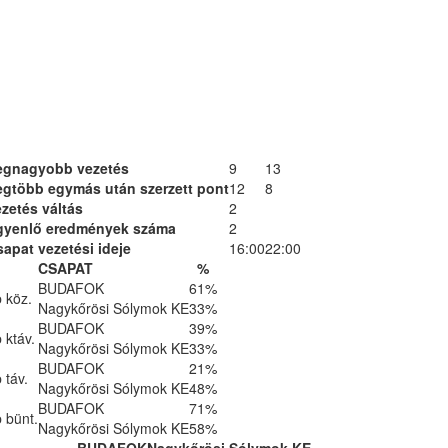
egnagyobb vezetés
9
13
egtöbb egymás után szerzett pont
12
8
zetés váltás
2
gyenlő eredmények száma
2
apat vezetési ideje
16:00
22:00
CSAPAT
%
BUDAFOK
61%
 köz.
Nagykőrösi Sólymok KE
33%
BUDAFOK
39%
 ktáv.
Nagykőrösi Sólymok KE
33%
BUDAFOK
21%
 táv.
Nagykőrösi Sólymok KE
48%
BUDAFOK
71%
 bünt.
Nagykőrösi Sólymok KE
58%
BUDAFOK
Nagykőrösi Sólymok KE