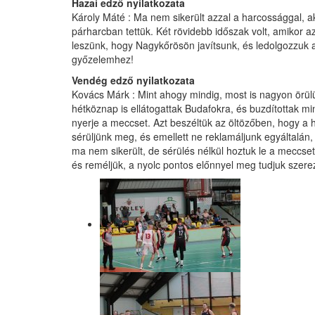
Hazai edző nyilatkozata
Károly Máté : Ma nem sikerült azzal a harcossággal, 
párharcban tettük. Két rövidebb időszak volt, amikor az
leszünk, hogy Nagykőrösön javítsunk, és ledolgozzuk 
győzelemhez!
Vendég edző nyilatkozata
Kovács Márk : Mint ahogy mindig, most is nagyon örü
hétköznap is ellátogattak Budafokra, és buzdítottak 
nyerje a meccset. Azt beszéltük az öltözőben, hogy a 
sérüljünk meg, és emellett ne reklamáljunk egyáltalán
ma nem sikerült, de sérülés nélkül hoztuk le a meccset
és reméljük, a nyolc pontos előnnyel meg tudjuk szerez