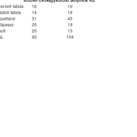
erzett labda
16
10
adott labda
14
19
epattanó
31
43
ólpassz
20
19
ult
25
13
AL
92
104