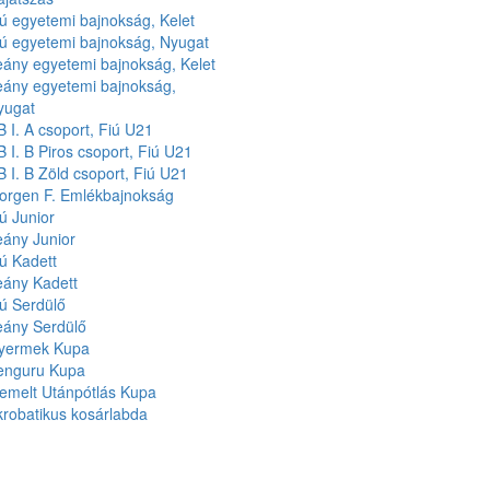
ú egyetemi bajnokság, Kelet
iú egyetemi bajnokság, Nyugat
eány egyetemi bajnokság, Kelet
eány egyetemi bajnokság,
yugat
 I. A csoport, Fiú U21
 I. B Piros csoport, Fiú U21
 I. B Zöld csoport, Fiú U21
orgen F. Emlékbajnokság
ú Junior
eány Junior
ú Kadett
eány Kadett
ú Serdülő
eány Serdülő
yermek Kupa
enguru Kupa
iemelt Utánpótlás Kupa
robatikus kosárlabda