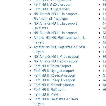
Férfi NB I. B Zöld csoport
Fi
Férfi NB I. B Osztályozó
F
Női Amatőr NB I. Lila csoport -
L
Rájátszás első szakasz
L
Női Amatőr NB I. Lila csoport
N
Rájátszás
NB
Női Amatőr NB I. Lila csoport
NB
Amatőr Női NB, Rájátszás az 1-16.
NB
helyért
M
Amatőr Női NB, Rájátszás a 17-20.
Fi
helyért
L
Női Amatőr NB I. Piros csoport
Fi
Női Amatőr NB I. Zöld csoport
L
Férfi NB II. Keleti csoport
Fi
Férfi NB II. Nyugati csoport
L
Férfi NB II. Közép A csoport
G
Férfi NB II. Közép B csoport
K
Férfi NB II. Kiemelt csoport
K
Férfi NB II. Rájátszás
Ak
Férfi NB II. Playin
Férfi NB II. Rájátszás a 19-46.
helyért