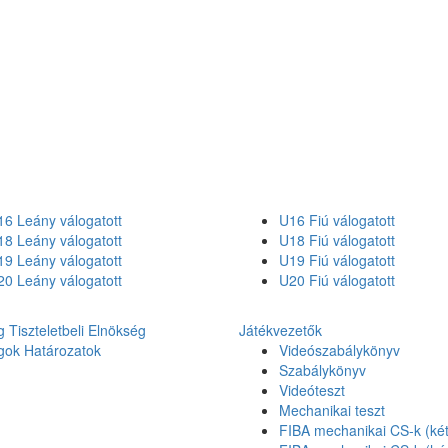
6 Leány válogatott
U16 Fiú válogatott
8 Leány válogatott
U18 Fiú válogatott
9 Leány válogatott
U19 Fiú válogatott
0 Leány válogatott
U20 Fiú válogatott
g
Tiszteletbeli Elnökség
Játékvezetők
gok
Határozatok
Videószabálykönyv
Szabálykönyv
Videóteszt
Mechanikai teszt
FIBA mechanikai CS-k (két 