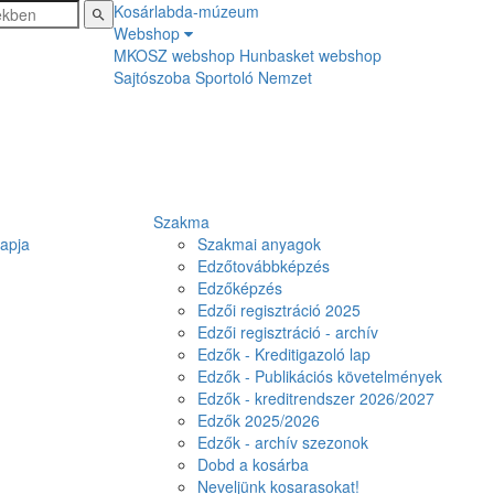
Kosárlabda-múzeum
Webshop
MKOSZ webshop
Hunbasket webshop
Sajtószoba
Sportoló Nemzet
Szakma
lapja
Szakmai anyagok
Edzőtovábbképzés
Edzőképzés
Edzői regisztráció 2025
Edzői regisztráció - archív
Edzők - Kreditigazoló lap
Edzők - Publikációs követelmények
Edzők - kreditrendszer 2026/2027
Edzők 2025/2026
Edzők - archív szezonok
Dobd a kosárba
Neveljünk kosarasokat!