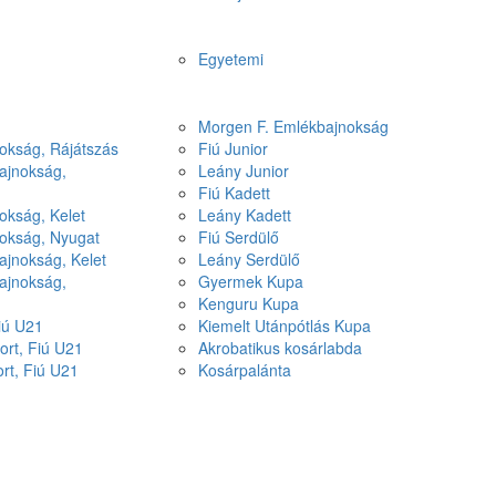
Egyetemi
Morgen F. Emlékbajnokság
okság, Rájátszás
Fiú Junior
ajnokság,
Leány Junior
Fiú Kadett
okság, Kelet
Leány Kadett
nokság, Nyugat
Fiú Serdülő
ajnokság, Kelet
Leány Serdülő
ajnokság,
Gyermek Kupa
Kenguru Kupa
Fiú U21
Kiemelt Utánpótlás Kupa
ort, Fiú U21
Akrobatikus kosárlabda
ort, Fiú U21
Kosárpalánta