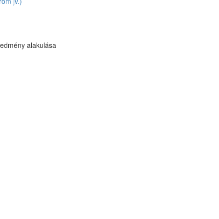
om jv.)
redmény alakulása