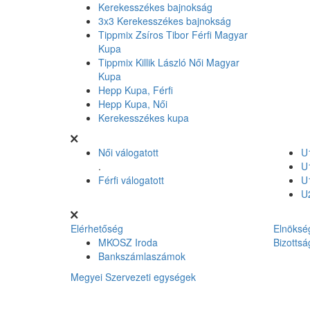
Kerekesszékes bajnokság
3x3 Kerekesszékes bajnokság
Tippmix Zsíros Tibor Férfi Magyar
Kupa
Tippmix Killik László Női Magyar
Kupa
Hepp Kupa, Férfi
Hepp Kupa, Női
Kerekesszékes kupa
Női válogatott
U1
.
U1
Férfi válogatott
U1
U2
Elérhetőség
Elnöksé
MKOSZ Iroda
Bizottsá
Bankszámlaszámok
Megyei Szervezeti egységek