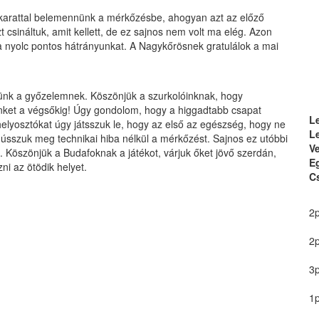
akarattal belemennünk a mérkőzésbe, ahogyan azt az előző
t csináltuk, amit kellett, de ez sajnos nem volt ma elég. Azon
a nyolc pontos hátrányunkat. A Nagykőrösnek gratulálok a mai
lünk a győzelemnek. Köszönjük a szurkolóinknak, hogy
minket a végsőkig! Úgy gondolom, hogy a higgadtabb csapat
L
helyosztókat úgy játsszuk le, hogy az első az egészség, hogy ne
L
, ússzuk meg technikai hiba nélkül a mérkőzést. Sajnos ez utóbbi
Ve
. Köszönjük a Budafoknak a játékot, várjuk őket jövő szerdán,
E
ni az ötödik helyet.
Cs
2p
2p
3p
1p