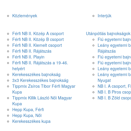
Közlemények
Interjúk
Férfi NB II. Közép A csoport
Utánpótlás bajnokságok
Férfi NB II. Közép B csoport
Fiú egyetemi bajn
Férfi NB II. Kiemelt csoport
Leány egyetemi b
Férfi NB II. Rájátszás
Rájátszás
Férfi NB II. Playin
Fiú egyetemi bajn
Férfi NB II. Rájátszás a 19-46.
Fiú egyetemi baj
helyért
Leány egyetemi b
Kerekesszékes bajnokság
Leány egyetemi b
3x3 Kerekesszékes bajnokság
Nyugat
Tippmix Zsíros Tibor Férfi Magyar
NB I. A csoport, 
Kupa
NB I. B Piros csop
Tippmix Killik László Női Magyar
NB I. B Zöld csop
Kupa
Hepp Kupa, Férfi
Hepp Kupa, Női
Kerekesszékes kupa