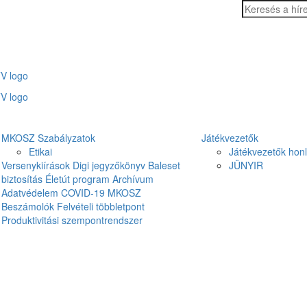
MKOSZ Szabályzatok
Játékvezetők
Etikai
Játékvezetők hon
Versenykiírások
Digi jegyzőkönyv
Baleset
JÜNYIR
biztosítás
Életút program
Archívum
Adatvédelem
COVID-19
MKOSZ
Beszámolók
Felvételi többletpont
Produktivitási szempontrendszer