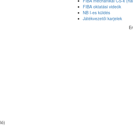
FIBA mechanikai CS-k (hár
FIBA oktatási videók
NB I-es küldés
Játékvezetői karjelek
E
ló)