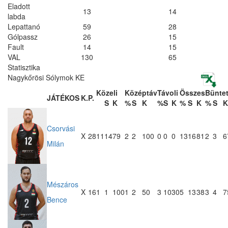
Eladott
13
14
labda
Lepattanó
59
28
Gólpassz
26
15
Fault
14
15
VAL
130
65
Statisztika
Nagykőrösi Sólymok KE
Közeli
Középtáv
Távoli
Összes
Bünte
JÁTÉKOS
K.
P.
S
K
%
S
K
%
S
K
%
S
K
%
S
K
Csorvási
X
28
11
14
79
2
2
100
0
0
0
13
16
81
2
3
6
Milán
Mészáros
X
16
1
1
100
1
2
50
3
10
30
5
13
38
3
4
7
Bence