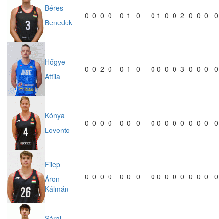
Béres
0
0
0
0
0
1
0
0
1
0
0
2
0
0
0
0
Benedek
Hőgye
0
0
2
0
0
1
0
0
0
0
0
3
0
0
0
0
Attila
Kónya
0
0
0
0
0
0
0
0
0
0
0
0
0
0
0
0
Levente
Filep
0
0
0
0
0
0
0
0
0
0
0
0
0
0
0
0
Áron
Kálmán
Sárai-