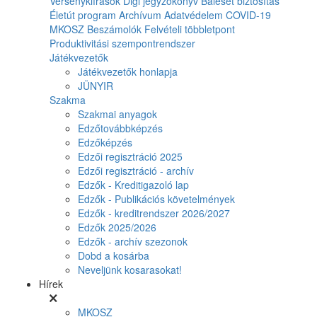
Versenykiírások
Digi jegyzőkönyv
Baleset biztosítás
Életút program
Archívum
Adatvédelem
COVID-19
MKOSZ Beszámolók
Felvételi többletpont
Produktivitási szempontrendszer
Játékvezetők
Játékvezetők honlapja
JÜNYIR
Szakma
Szakmai anyagok
Edzőtovábbképzés
Edzőképzés
Edzői regisztráció 2025
Edzői regisztráció - archív
Edzők - Kreditigazoló lap
Edzők - Publikációs követelmények
Edzők - kreditrendszer 2026/2027
Edzők 2025/2026
Edzők - archív szezonok
Dobd a kosárba
Neveljünk kosarasokat!
Hírek
MKOSZ