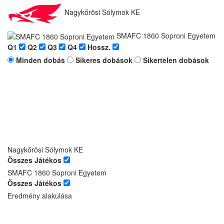
Nagykőrösi Sólymok KE
SMAFC 1860 Soproni Egyetem
Q1
Q2
Q3
Q4
Hossz.
Minden dobás
Sikeres dobások
Sikertelen dobások
Nagykőrösi Sólymok KE
Összes Játékos
SMAFC 1860 Soproni Egyetem
Összes Játékos
Eredmény alakulása