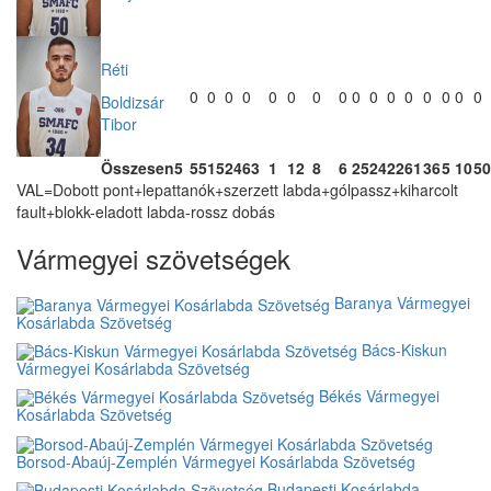
Réti
0
0
0
0
0
0
0
0
0
0
0
0
0
0
0
0
Boldizsár
Tibor
Összesen
5
55
15
24
63
1
12
8
6
25
24
22
61
36
5
10
50
VAL=Dobott pont+lepattanók+szerzett labda+gólpassz+kiharcolt
fault+blokk-eladott labda-rossz dobás
Vármegyei szövetségek
Baranya Vármegyei
Kosárlabda Szövetség
Bács-Kiskun
Vármegyei Kosárlabda Szövetség
Békés Vármegyei
Kosárlabda Szövetség
Borsod-Abaúj-Zemplén Vármegyei Kosárlabda Szövetség
Budapesti Kosárlabda