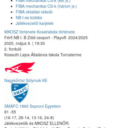
FIBA mechanikai CS-k (két jv.)
FIBA mechanikai CS-k (három jv.)
FIBA oktatási videók
NB I-es küldés
Játékvezetői karjelek
MKOSZ története
Kosárlabda története
Férfi NB I. B Zöld csoport - Playoff- 2024/2025
2025. május 9. | 19:30
2. forduló
Kossuth Lajos Általános Iskola Tornaterme
Nagykőrösi Sólymok KE
SMAFC 1860 Soproni Egyetem
81 -55
(16-17, 28-14, 13-16, 24-8)
Játékvezetők és MKOSZ ELLENŐR: