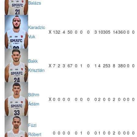
Balázs
Karadzic
X
13
2
4
50
0
0
0
3
10
30
5
14
36
0
0
0
Vuk
Bakk
X
7
2
3
67
0
1
0
1
4
25
3
8
38
0
0
0
Krisztián
Bőhm
X
0
0
0
0
0
0
0
0
2
0
0
2
0
0
0
0
Ádám
Füzi
0
0
0
0
0
1
0
0
1
0
0
2
0
0
0
0
Róbert