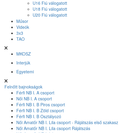
U16 Fiú válogatott
U18 Fiú válogatott
U20 Fiú válogatott
Műsor
Videók
3x3
TAO
MKOSZ
Interjúk
Egyetemi
Felnőtt bajnokságok
Férfi NB I. A csoport
Női NB I. A csoport
Férfi NB I. B Piros csoport
Férfi NB I. B Zöld csoport
Férfi NB I. B Osztályozó
Női Amatőr NB I. Lila csoport - Rájátszás első szakasz
Női Amatőr NB I. Lila csoport Rájátszás