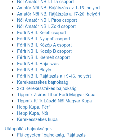
Női Amatőr NB I. Lila csoport
Amatőr Női NB, Rájátszás az 1-16. helyért
Amatőr Női NB, Rájátszás a 17-20. helyért
Női Amatőr NB I. Piros csoport
Női Amatőr NB I. Zöld csoport
Férfi NB II. Keleti csoport
Férfi NB II. Nyugati csoport
Férfi NB II. Közép A csoport
Férfi NB II. Közép B csoport
Férfi NB II. Kiemelt csoport
Férfi NB II. Rájátszás
Férfi NB II. Playin
Férfi NB II. Rájátszás a 19-46. helyért
Kerekesszékes bajnokság
3x3 Kerekesszékes bajnokság
Tippmix Zsíros Tibor Férfi Magyar Kupa
Tippmix Killik László Női Magyar Kupa
Hepp Kupa, Férfi
Hepp Kupa, Női
Kerekesszékes kupa
Utánpótlás bajnokságok
Fiú egyetemi bajnokság, Rájátszás