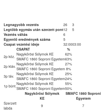
Legnagyobb vezetés
26
3
Legtöbb egymás után szerzett pont
12
5
Vezetés váltás
6
Egyenlő eredmények száma
5
Csapat vezetési ideje
32:00
03:00
CSAPAT
%
Nagykőrösi Sólymok KE
62%
2p köz.
SMAFC 1860 Soproni Egyetem
63%
Nagykőrösi Sólymok KE
27%
2p ktáv.
SMAFC 1860 Soproni Egyetem
8%
Nagykőrösi Sólymok KE
25%
3p táv.
SMAFC 1860 Soproni Egyetem
24%
Nagykőrösi Sólymok KE
55%
1p bünt.
SMAFC 1860 Soproni Egyetem
50%
Nagykőrösi Sólymok
SMAFC 1860 Soproni
KE
Egyetem
Szerzett
9
7
labda