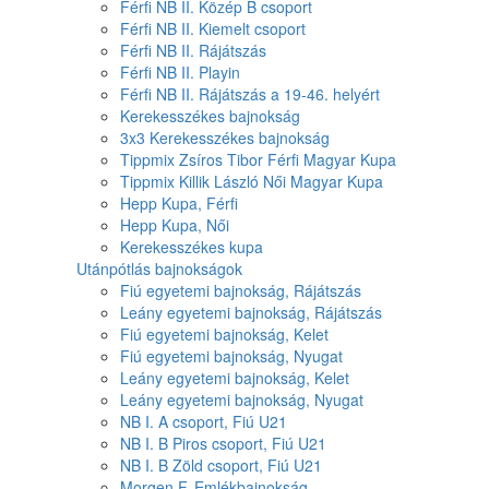
Férfi NB II. Közép B csoport
Férfi NB II. Kiemelt csoport
Férfi NB II. Rájátszás
Férfi NB II. Playin
Férfi NB II. Rájátszás a 19-46. helyért
Kerekesszékes bajnokság
3x3 Kerekesszékes bajnokság
Tippmix Zsíros Tibor Férfi Magyar Kupa
Tippmix Killik László Női Magyar Kupa
Hepp Kupa, Férfi
Hepp Kupa, Női
Kerekesszékes kupa
Utánpótlás bajnokságok
Fiú egyetemi bajnokság, Rájátszás
Leány egyetemi bajnokság, Rájátszás
Fiú egyetemi bajnokság, Kelet
Fiú egyetemi bajnokság, Nyugat
Leány egyetemi bajnokság, Kelet
Leány egyetemi bajnokság, Nyugat
NB I. A csoport, Fiú U21
NB I. B Piros csoport, Fiú U21
NB I. B Zöld csoport, Fiú U21
Morgen F. Emlékbajnokság