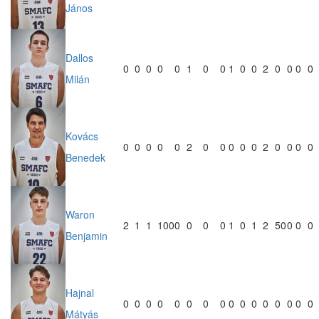
János
Dallos
0
0
0
0
0
1
0
0
1
0
0
2
0
0
0
0
Milán
Kovács
0
0
0
0
0
2
0
0
0
0
0
2
0
0
0
0
Benedek
Waron
2
1
1
100
0
0
0
0
1
0
1
2
50
0
0
0
Benjamin
Hajnal
0
0
0
0
0
0
0
0
0
0
0
0
0
0
0
0
Mátyás