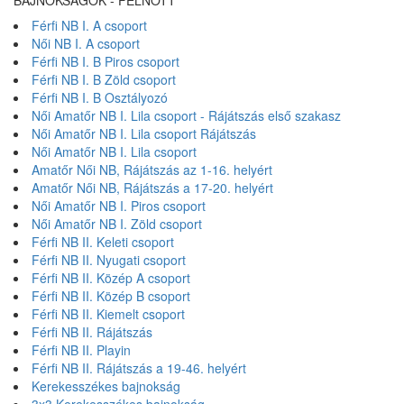
BAJNOKSÁGOK - FELNŐTT
Férfi NB I. A csoport
Női NB I. A csoport
Férfi NB I. B Piros csoport
Férfi NB I. B Zöld csoport
Férfi NB I. B Osztályozó
Női Amatőr NB I. Lila csoport - Rájátszás első szakasz
Női Amatőr NB I. Lila csoport Rájátszás
Női Amatőr NB I. Lila csoport
Amatőr Női NB, Rájátszás az 1-16. helyért
Amatőr Női NB, Rájátszás a 17-20. helyért
Női Amatőr NB I. Piros csoport
Női Amatőr NB I. Zöld csoport
Férfi NB II. Keleti csoport
Férfi NB II. Nyugati csoport
Férfi NB II. Közép A csoport
Férfi NB II. Közép B csoport
Férfi NB II. Kiemelt csoport
Férfi NB II. Rájátszás
Férfi NB II. Playin
Férfi NB II. Rájátszás a 19-46. helyért
Kerekesszékes bajnokság