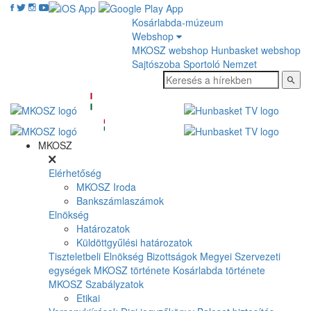
Kosárlabda-múzeum
Webshop
MKOSZ webshop
Hunbasket webshop
Sajtószoba
Sportoló Nemzet
MKOSZ
Elérhetőség
MKOSZ Iroda
Bankszámlaszámok
Elnökség
Határozatok
Küldöttgyűlési határozatok
Tiszteletbeli Elnökség
Bizottságok
Megyei Szervezeti
egységek
MKOSZ története
Kosárlabda története
MKOSZ Szabályzatok
Etikai