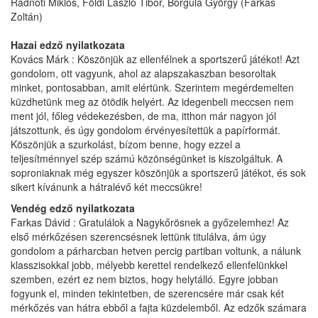
Radnóti Miklós, Földi László Tibor, Borgula György (Farkas
Zoltán)
Hazai edző nyilatkozata
Kovács Márk : Köszönjük az ellenfélnek a sportszerű játékot! Azt
gondolom, ott vagyunk, ahol az alapszakaszban besoroltak
minket, pontosabban, amit elértünk. Szerintem megérdemelten
küzdhetünk meg az ötödik helyért. Az idegenbeli meccsen nem
ment jól, főleg védekezésben, de ma, itthon már nagyon jól
játszottunk, és úgy gondolom érvényesítettük a papírformát.
Köszönjük a szurkolást, bízom benne, hogy ezzel a
teljesítménnyel szép számú közönségünket is kiszolgáltuk. A
soproniaknak még egyszer köszönjük a sportszerű játékot, és sok
sikert kívánunk a hátralévő két meccsükre!
Vendég edző nyilatkozata
Farkas Dávid : Gratulálok a Nagykőrösnek a győzelemhez! Az
első mérkőzésen szerencsésnek lettünk titulálva, ám úgy
gondolom a párharcban hetven percig partiban voltunk, a nálunk
klasszisokkal jobb, mélyebb kerettel rendelkező ellenfelünkkel
szemben, ezért ez nem biztos, hogy helytálló. Egyre jobban
fogyunk el, minden tekintetben, de szerencsére már csak két
mérkőzés van hátra ebből a fajta küzdelemből. Az edzők számara