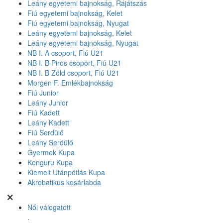
Leány egyetemi bajnokság, Rájátszás
Fiú egyetemi bajnokság, Kelet
Fiú egyetemi bajnokság, Nyugat
Leány egyetemi bajnokság, Kelet
Leány egyetemi bajnokság, Nyugat
NB I. A csoport, Fiú U21
NB I. B Piros csoport, Fiú U21
NB I. B Zöld csoport, Fiú U21
Morgen F. Emlékbajnokság
Fiú Junior
Leány Junior
Fiú Kadett
Leány Kadett
Fiú Serdülő
Leány Serdülő
Gyermek Kupa
Kenguru Kupa
Kiemelt Utánpótlás Kupa
Akrobatikus kosárlabda
Női válogatott
.