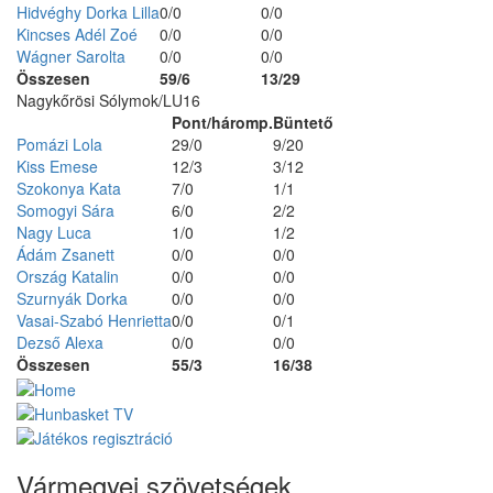
Hidvéghy Dorka Lilla
0/0
0/0
Kincses Adél Zoé
0/0
0/0
Wágner Sarolta
0/0
0/0
Összesen
59/6
13/29
Nagykőrösi Sólymok/LU16
Pont/háromp.
Büntető
Pomázi Lola
29/0
9/20
Kiss Emese
12/3
3/12
Szokonya Kata
7/0
1/1
Somogyi Sára
6/0
2/2
Nagy Luca
1/0
1/2
Ádám Zsanett
0/0
0/0
Ország Katalin
0/0
0/0
Szurnyák Dorka
0/0
0/0
Vasai-Szabó Henrietta
0/0
0/1
Dezső Alexa
0/0
0/0
Összesen
55/3
16/38
Vármegyei szövetségek