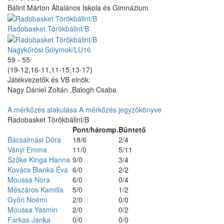
Bálint Márton Általános Iskola és Gimnázium
Radobasket Törökbálint/B
Nagykőrösi Sólymok/LU16
59 - 55
(19-12,16-11,11-15,13-17)
Játékvezetők és VB elnök:
Nagy Dániel Zoltán ,Balogh Csaba
A mérkőzés alakulása
A mérkőzés jegyzőkönyve
Radobasket Törökbálint/B
Pont/háromp.
Büntető
Bácsalmási Dóra
18/6
2/4
Ványi Emma
11/0
5/11
Szőke Kinga Hanna
9/0
3/4
Kovács Blanka Éva
6/0
2/2
Moussa Nora
6/0
0/4
Mészáros Kamilla
5/0
1/2
Győri Noémi
2/0
0/0
Moussa Yasmin
2/0
0/2
Farkas Janka
0/0
0/0