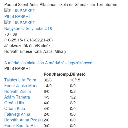
Paduai Szent Antal Általános Iskola és Gimnázium Tornaterme
PILIS BASKET
Nagykőrösi Sólymok/LU18
70 - 89
(16-25,15-16,18-22,21-26)
Játékvezetők és VB elnök:
Horváth Emese Kata ,Váczi Mihály
A mérkőzés alakulása
A mérkőzés jegyzőkönyve
PILIS BASKET
Pont/háromp.
Büntető
Takács Lilla Petra
32/6
10/15
Fodor Janka Mária
14/0
0/0
Horváth Zsófia
8/0
0/2
Ádám Tamara
4/3
1/2
Orbán Lilla
4/0
2/2
Orbán Kata
4/0
0/0
Faluvégi Anna
2/0
0/0
Horváth Anna Piroska
2/0
0/0
Fodor Kamilla Rita
0/0
0/0