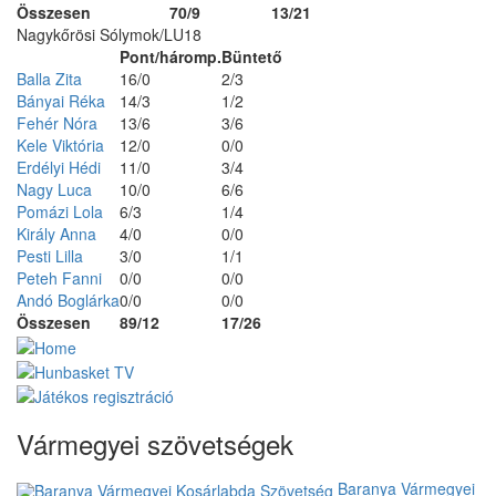
Összesen
70/9
13/21
Nagykőrösi Sólymok/LU18
Pont/háromp.
Büntető
Balla Zita
16/0
2/3
Bányai Réka
14/3
1/2
Fehér Nóra
13/6
3/6
Kele Viktória
12/0
0/0
Erdélyi Hédi
11/0
3/4
Nagy Luca
10/0
6/6
Pomázi Lola
6/3
1/4
Király Anna
4/0
0/0
Pesti Lilla
3/0
1/1
Peteh Fanni
0/0
0/0
Andó Boglárka
0/0
0/0
Összesen
89/12
17/26
Vármegyei szövetségek
Baranya Vármegyei