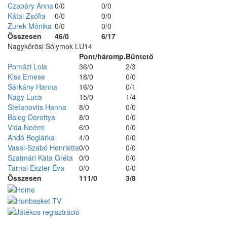
Czapáry Anna
0/0
0/0
Kátai Zsófia
0/0
0/0
Zurek Mónika
0/0
0/0
Összesen
46/0
6/17
Nagykőrösi Sólymok LU14
Pont/háromp.
Büntető
Pomázi Lola
36/0
2/3
Kiss Emese
18/0
0/0
Sárkány Hanna
16/0
0/1
Nagy Luca
15/0
1/4
Stefanovits Hanna
8/0
0/0
Balog Dorottya
8/0
0/0
Vida Noémi
6/0
0/0
Andó Boglárka
4/0
0/0
Vasai-Szabó Henrietta
0/0
0/0
Szatmári Kata Gréta
0/0
0/0
Tarnai Eszter Éva
0/0
0/0
Összesen
111/0
3/8