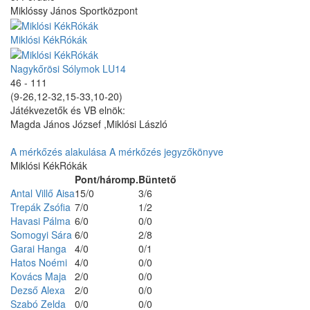
Miklóssy János Sportközpont
Miklósi KékRókák
Nagykőrösi Sólymok LU14
46 - 111
(9-26,12-32,15-33,10-20)
Játékvezetők és VB elnök:
Magda János József ,Miklósi László
A mérkőzés alakulása
A mérkőzés jegyzőkönyve
Miklósi KékRókák
Pont/háromp.
Büntető
Antal Villő Aisa
15/0
3/6
Trepák Zsófia
7/0
1/2
Havasi Pálma
6/0
0/0
Somogyi Sára
6/0
2/8
Garai Hanga
4/0
0/1
Hatos Noémi
4/0
0/0
Kovács Maja
2/0
0/0
Dezső Alexa
2/0
0/0
Szabó Zelda
0/0
0/0