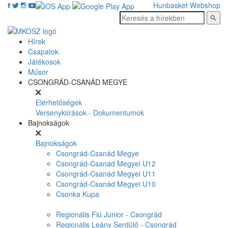
Hunbasket
Webshop
Hírek
Csapatok
Játékosok
Műsor
CSONGRÁD-CSANÁD MEGYE
Elérhetőségek
Versenykiírások - Dokumentumok
Bajnokságok
Bajnokságok
Csongrád-Csanád Megye
Csongrád-Csanád Megyei U12
Csongrád-Csanád Megyei U11
Csongrád-Csanád Megyei U10
Csonka Kupa
Regionális Fiú Junior - Csongrád
Regionális Leány Serdülő - Csongrád