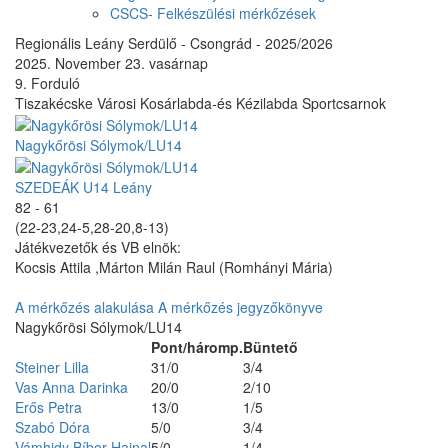
CSCS- Felkészülési mérkőzések
Regionális Leány Serdülő - Csongrád - 2025/2026
2025. November 23. vasárnap
9. Forduló
Tiszakécske Városi Kosárlabda-és Kézilabda Sportcsarnok
Nagykőrösi Sólymok/LU14
SZEDEÁK U14 Leány
82 - 61
(22-23,24-5,28-20,8-13)
Játékvezetők és VB elnök:
Kocsis Attila ,Márton Milán Raul (Romhányi Mária)
A mérkőzés alakulása
A mérkőzés jegyzőkönyve
Nagykőrösi Sólymok/LU14
Pont/háromp.
Büntető
Steiner Lilla
31/0
3/4
Vas Anna Darinka
20/0
2/10
Erős Petra
13/0
1/5
Szabó Dóra
5/0
3/4
Vámhidy Bíbor Hajnal
5/0
1/4