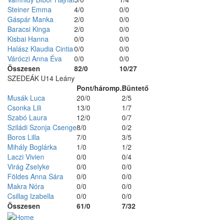
Steiner Emma
4/0
0/0
Gáspár Manka
2/0
0/0
Baracsi Kinga
2/0
0/0
Kisbai Hanna
0/0
0/0
Halász Klaudia Cintia
0/0
0/0
Váróczi Anna Éva
0/0
0/0
Összesen
82/0
10/27
SZEDEÁK U14 Leány
Pont/háromp.
Büntető
Musák Luca
20/0
2/5
Csonka Lili
13/0
1/7
Szabó Laura
12/0
0/7
Sziládi Szonja Csenge
8/0
0/2
Boros Lilla
7/0
3/5
Mihály Boglárka
1/0
1/2
Laczi Vivien
0/0
0/4
Virág Zselyke
0/0
0/0
Földes Anna Sára
0/0
0/0
Makra Nóra
0/0
0/0
Csillag Izabella
0/0
0/0
Összesen
61/0
7/32