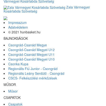
Vármegyei Kosárlabda Szövetség
Zala Vármegyei
Kosárlabda Szövetség
Impresszum
Adatvédelem
© 2021 hunbasket.hu
BAJNOKSÁGOK
Csongrád-Csanád Megye
Csongrád-Csanád Megyei U12
Csongrád-Csanád Megyei U11
Csongrád-Csanád Megyei U10
Csonka Kupa
Regionális Fiú Junior - Csongrád
Regionális Leány Serdülő - Csongrád
CSCS- Felkészülési mérkőzések
MŰSOR
Műsor
CSAPATOK
Csapatok