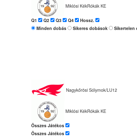
Miklósi KékRókák KE
Q1
Q2
Q3
Q4
Hossz.
Minden dobás
Sikeres dobások
Sikertelen
Nagykőrösi Sólymok/LU12
Miklósi KékRókák KE
Összes Játékos
Összes Játékos