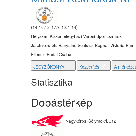
(14-10,12-17,9-12,4-14)
Helyszín: Kiskunfélegyházi Városi Sportcsarnok
Játékvezetők: Bányainé Schleisz-Bognár Viktória Em
Ellenőr: Budai Csaba
JEGYZŐKÖNYV
Közvetítés
A mérkőzés
Statisztika
Dobástérkép
Nagykőrösi Sólymok/LU12