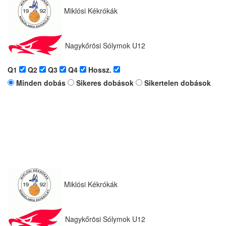
Miklósi Kékrókák
Nagykőrösi Sólymok U12
Q1
Q2
Q3
Q4
Hossz.
Minden dobás
Sikeres dobások
Sikertelen dobások
Miklósi Kékrókák
Nagykőrösi Sólymok U12