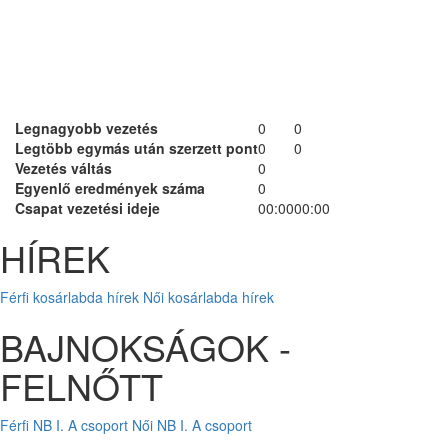
Legnagyobb vezetés
0
0
Legtöbb egymás után szerzett pont
0
0
Vezetés váltás
0
Egyenlő eredmények száma
0
Csapat vezetési ideje
00:00
00:00
HÍREK
Férfi kosárlabda hírek
Női kosárlabda hírek
BAJNOKSÁGOK -
FELNŐTT
Férfi NB I. A csoport
Női NB I. A csoport