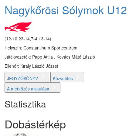
Nagykőrösi Sólymok U12
(12-10,23-14,7-4,13-14)
Helyszín: Constantinum Sportcentrum
Játékvezetők: Papp Attila , Kovács Máté László
Ellenőr: Király László József
JEGYZŐKÖNYV
Közvetítés
A mérkőzés alakulása
Statisztika
Dobástérkép