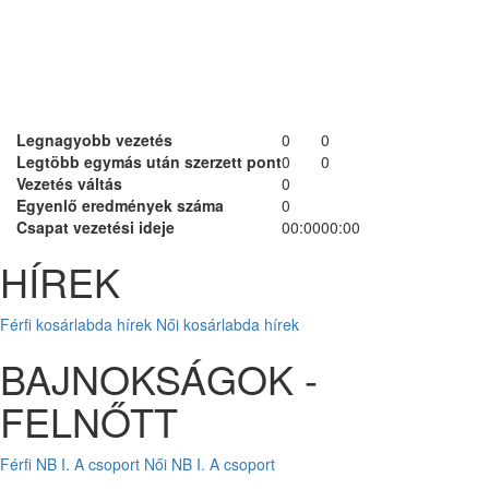
Legnagyobb vezetés
0
0
Legtöbb egymás után szerzett pont
0
0
Vezetés váltás
0
Egyenlő eredmények száma
0
Csapat vezetési ideje
00:00
00:00
HÍREK
Férfi kosárlabda hírek
Női kosárlabda hírek
BAJNOKSÁGOK -
FELNŐTT
Férfi NB I. A csoport
Női NB I. A csoport