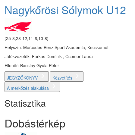
Nagykőrösi Sólymok U12
(25-3,28-12,11-6,10-8)
Helyszín: Mercedes-Benz Sport Akadémia, Kecskemét
Játékvezetők: Farkas Dominik , Csomor Laura
Ellenőr: Bacsfay Gyula Péter
JEGYZŐKÖNYV
Közvetítés
A mérkőzés alakulása
Statisztika
Dobástérkép