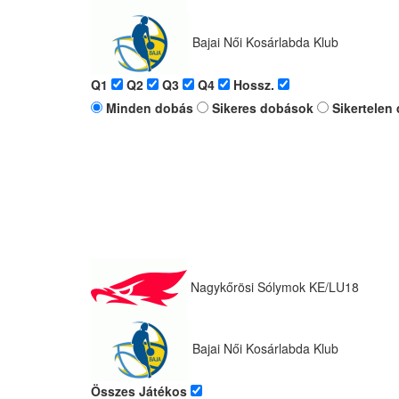
Bajai Női Kosárlabda Klub
Q1
Q2
Q3
Q4
Hossz.
Minden dobás
Sikeres dobások
Sikertelen
Nagykőrösi Sólymok KE/LU18
Bajai Női Kosárlabda Klub
Összes Játékos