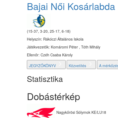
Bajai Női Kosárlabda
(15-37, 3-20, 25-17, 6-18)
Helyszín: Rákóczi Általános Iskola
Játékvezetők: Komáromi Péter , Tóth Mihály
Ellenőr: Czéh Csaba Károly
JEGYZŐKÖNYV
Közvetítés
A mérkőzés
Statisztika
Dobástérkép
Nagykőrösi Sólymok KE/LU18