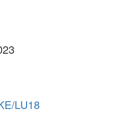
023
 KE/LU18