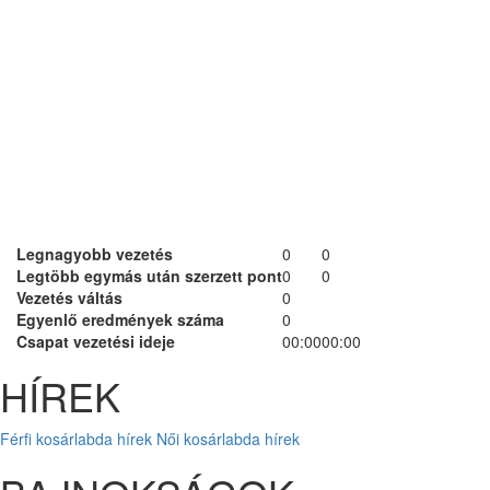
Legnagyobb vezetés
0
0
Legtöbb egymás után szerzett pont
0
0
Vezetés váltás
0
Egyenlő eredmények száma
0
Csapat vezetési ideje
00:00
00:00
HÍREK
Férfi kosárlabda hírek
Női kosárlabda hírek