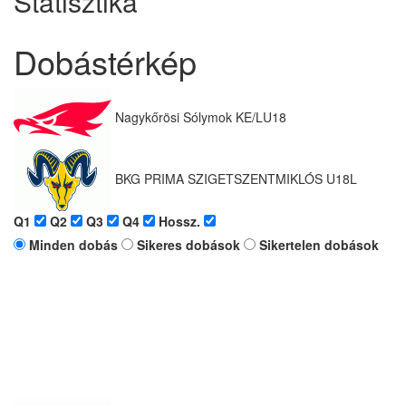
Statisztika
Dobástérkép
Nagykőrösi Sólymok KE/LU18
BKG PRIMA SZIGETSZENTMIKLÓS U18L
Q1
Q2
Q3
Q4
Hossz.
Minden dobás
Sikeres dobások
Sikertelen dobások