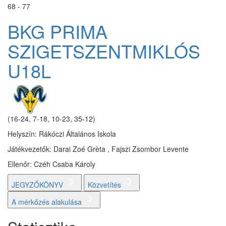
68 - 77
BKG PRIMA
SZIGETSZENTMIKLÓS
U18L
(16-24, 7-18, 10-23, 35-12)
Helyszín: Rákóczi Általános Iskola
Játékvezetők: Darai Zoé Grèta , Fajszi Zsombor Levente
Ellenőr: Czéh Csaba Károly
JEGYZŐKÖNYV
Közvetítés
A mérkőzés alakulása