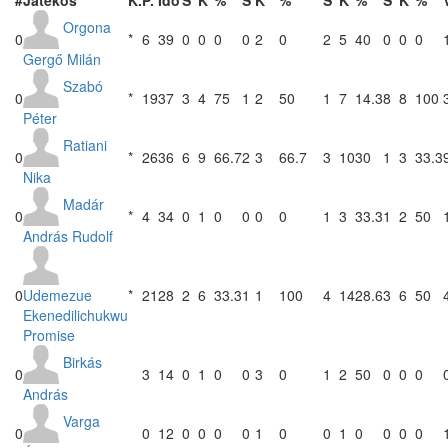
Orgona
0
*
6
39
0
0
0
0
2
0
2
5
40
0
0
0
Gergő Milán
Szabó
0
*
19
37
3
4
75
1
2
50
1
7
14.3
8
8
100
Péter
Ratiani
0
*
26
36
6
9
66.7
2
3
66.7
3
10
30
1
3
33.3
Nika
Madár
0
*
4
34
0
1
0
0
0
0
1
3
33.3
1
2
50
András Rudolf
Udemezue
0
*
21
28
2
6
33.3
1
1
100
4
14
28.6
3
6
50
Ekenedilichukwu
Promise
Birkás
0
3
14
0
1
0
0
3
0
1
2
50
0
0
0
András
Varga
0
0
12
0
0
0
0
1
0
0
1
0
0
0
0