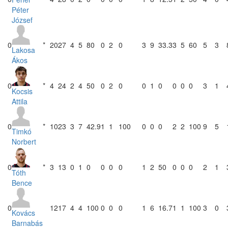
Péter
József
0
*
20
27
4
5
80
0
2
0
3
9
33.3
3
5
60
5
3
Lakosa
Ákos
0
*
4
24
2
4
50
0
2
0
0
1
0
0
0
0
3
1
Kocsis
Attila
0
*
10
23
3
7
42.9
1
1
100
0
0
0
2
2
100
9
5
Timkó
Norbert
0
*
3
13
0
1
0
0
0
0
1
2
50
0
0
0
2
1
Tóth
Bence
0
12
17
4
4
100
0
0
0
1
6
16.7
1
1
100
3
0
Kovács
Barnabás