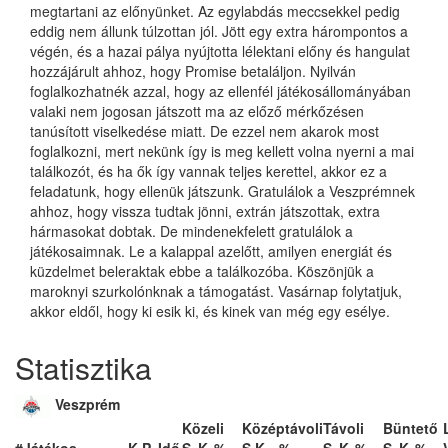
megtartani az előnyünket. Az egylabdás meccsekkel pedig
eddig nem állunk túlzottan jól. Jött egy extra hárompontos a
végén, és a hazai pálya nyújtotta lélektani előny és hangulat
hozzájárult ahhoz, hogy Promise betaláljon. Nyilván
foglalkozhatnék azzal, hogy az ellenfél játékosállományában
valaki nem jogosan játszott ma az előző mérkőzésen
tanúsított viselkedése miatt. De ezzel nem akarok most
foglalkozni, mert nekünk így is meg kellett volna nyerni a mai
találkozót, és ha ők így vannak teljes kerettel, akkor ez a
feladatunk, hogy ellenük játszunk. Gratulálok a Veszprémnek
ahhoz, hogy vissza tudtak jönni, extrán játszottak, extra
hármasokat dobtak. De mindenekfelett gratulálok a
játékosaimnak. Le a kalappal azelőtt, amilyen energiát és
küzdelmet beleraktak ebbe a találkozóba. Köszönjük a
maroknyi szurkolónknak a támogatást. Vasárnap folytatjuk,
akkor eldől, hogy ki esik ki, és kinek van még egy esélye.
Statisztika
Veszprém
Közeli
Középtávoli
Távoli
Büntető
#
Játékos
K.
P.
Idő
S
K
%
S
K
%
S
K
%
S
K
%