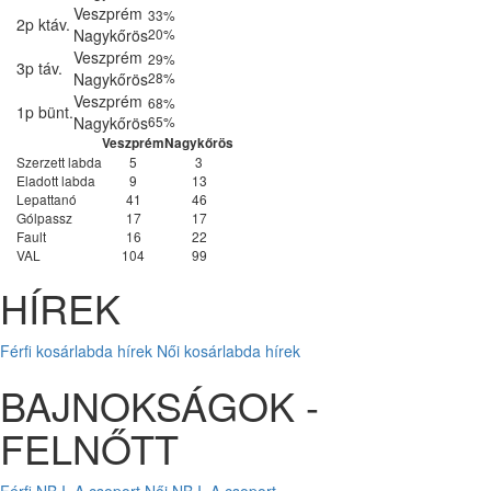
Veszprém
33%
2p ktáv.
Nagykőrös
20%
Veszprém
29%
3p táv.
Nagykőrös
28%
Veszprém
68%
1p bünt.
Nagykőrös
65%
Veszprém
Nagykőrös
Szerzett labda
5
3
Eladott labda
9
13
Lepattanó
41
46
Gólpassz
17
17
Fault
16
22
VAL
104
99
HÍREK
Férfi kosárlabda hírek
Női kosárlabda hírek
BAJNOKSÁGOK -
FELNŐTT
Férfi NB I. A csoport
Női NB I. A csoport