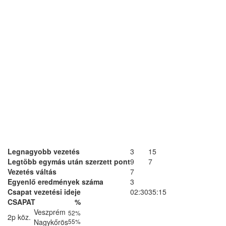
Legnagyobb vezetés
3
15
Legtöbb egymás után szerzett pont
9
7
Vezetés váltás
7
Egyenlő eredmények száma
3
Csapat vezetési ideje
02:30
35:15
CSAPAT
%
Veszprém
52%
2p köz.
Nagykőrös
55%