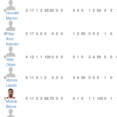
0
3
17
1
3
33.3
0
0
0
0
0
0
1
2
50
4
3
Horváth
Márton
Filep
0
3
17
0
0
0
0
0
0
1
2
50
0
0
0
1
0
Áron
Kálmán
0
4
12
1
1
100
0
0
0
0
1
0
2
4
50
0
0
Váits
Olivér
0
9
11
0
1
0
0
0
0
3
6
50
0
0
0
1
0
Vámos
László
0
5
11
2
3
66.7
0
0
0
0
1
0
1
1
100
0
1
Molnár
Bence