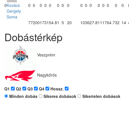
Kovács
0
0
0
0
0
0
0
0
0
0
0
0
0
0
0
0
0
Gergely
Soma
77
200
17
31
54.8
1
5
20
10
36
27.8
11
17
64.7
32
14
Dobástérkép
Veszprém
Nagykőrös
Q1
Q2
Q3
Q4
Hossz.
Minden dobás
Sikeres dobások
Sikertelen dobások