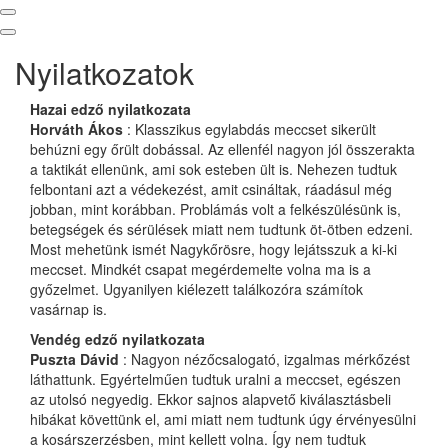
Nyilatkozatok
Hazai edző nyilatkozata
Horváth Ákos
: Klasszikus egylabdás meccset sikerült
behúzni egy őrült dobással. Az ellenfél nagyon jól összerakta
a taktikát ellenünk, ami sok esteben ült is. Nehezen tudtuk
felbontani azt a védekezést, amit csináltak, ráadásul még
jobban, mint korábban. Problámás volt a felkészülésünk is,
betegségek és sérülések miatt nem tudtunk öt-ötben edzeni.
Most mehetünk ismét Nagykőrösre, hogy lejátsszuk a ki-ki
meccset. Mindkét csapat megérdemelte volna ma is a
győzelmet. Ugyanilyen kiélezett találkozóra számítok
vasárnap is.
Vendég edző nyilatkozata
Puszta Dávid
: Nagyon nézőcsalogató, izgalmas mérkőzést
láthattunk. Egyértelműen tudtuk uralni a meccset, egészen
az utolsó negyedig. Ekkor sajnos alapvető kiválasztásbeli
hibákat követtünk el, ami miatt nem tudtunk úgy érvényesülni
a kosárszerzésben, mint kellett volna. Így nem tudtuk