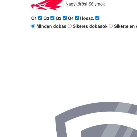
Nagykőrösi Sólymok
Q1
Q2
Q3
Q4
Hossz.
Minden dobás
Sikeres dobások
Sikertelen