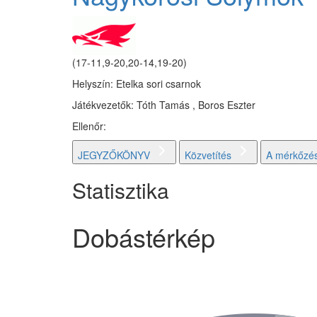
(17-11,9-20,20-14,19-20)
Helyszín: Etelka sori csarnok
Játékvezetők: Tóth Tamás , Boros Eszter
Ellenőr:
JEGYZŐKÖNYV
Közvetítés
A mérkőzés
Statisztika
Dobástérkép