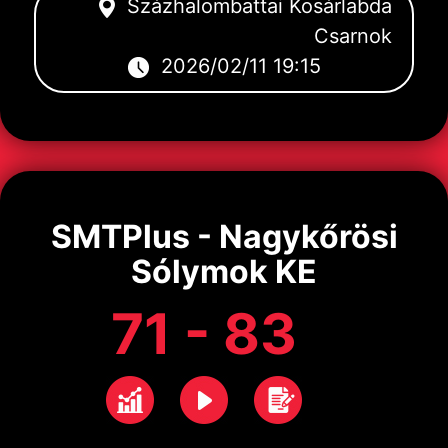
Százhalombattai Kosárlabda
Csarnok
2026/02/11 19:15
SMTPlus - Nagykőrösi
Sólymok KE
71 - 83