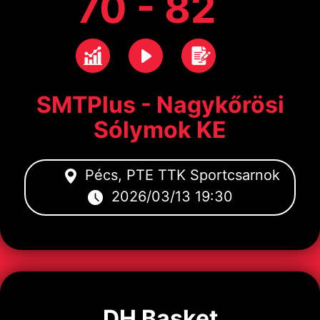
70 - 82
SMTPlus - Nagykőrösi
Sólymok KE
Pécs, PTE TTK Sportcsarnok
2026/03/13 19:30
DH Basket