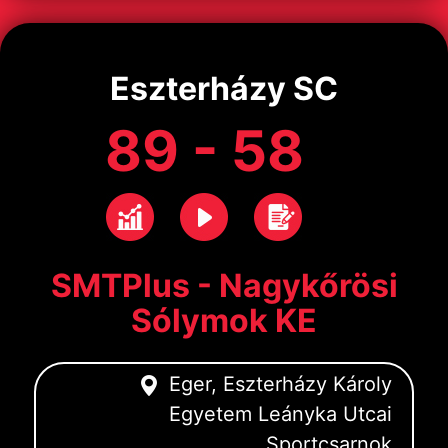
Eszterházy SC
89 - 58
SMTPlus - Nagykőrösi
Sólymok KE
Eger, Eszterházy Károly
Egyetem Leányka Utcai
Sportcsarnok