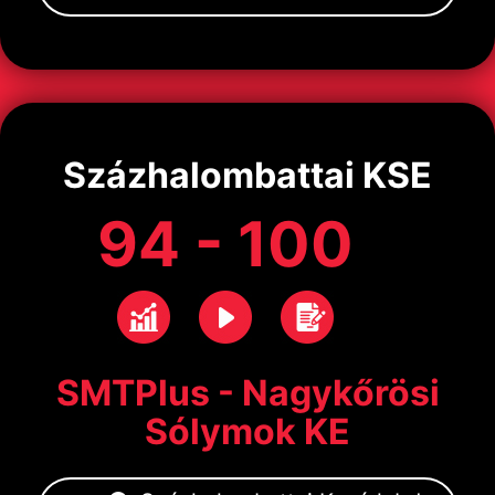
Százhalombattai KSE
94 - 100
SMTPlus - Nagykőrösi
Sólymok KE