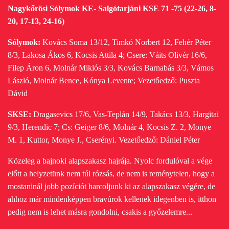
Nagykőrösi Sólymok KE- Salgótarjáni KSE 71 -75 (22-26, 8-
20, 17-13, 24-16)
Sólymok:
Kovács Soma 13/12, Timkó Norbert 12, Fehér Péter
8/3, Lakosa Ákos 6, Kocsis Attila 4; Csere: Váits Olivér 16/6,
Filep Áron 6, Molnár Miklós 3/3, Kovács Barnabás 3/3,
Vámos
László, Molnár Bence, Kónya Levente; Vezetőedző: Puszta
Dávid
SKSE:
Dragasevics 17/6, Vas-Teplán 14/9, Takács 13/3, Hargitai
9/3, Herendic 7;
Cs: Geiger 8/6, Molnár 4, Kocsis Z. 2, Monye
M. 1, Kuttor, Monye J., Cserényi. Vezetőedző: Dániel Péter
Közeleg a bajnoki alapszakasz hajrája. Nyolc fordulóval a vége
előtt a helyzetünk nem túl rózsás, de nem is reménytelen, hogy a
mostaninál jobb pozíciót harcoljunk ki az alapszakasz végére, de
ahhoz már mindenképpen bravúrok kellenek idegenben is, itthon
pedig nem is lehet másra gondolni, csakis a győzelemre...