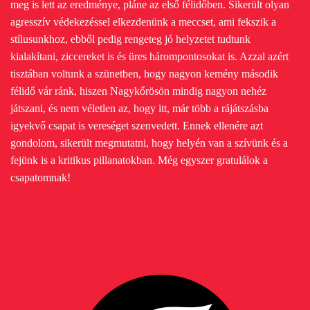
meg is lett az eredménye, pláne az első félidőben. Sikerült olyan
agresszív védekezéssel elkezdenünk a meccset, ami fekszik a
stílusunkhoz, ebből pedig rengeteg jó helyzetet tudtunk
kialakítani, ziccereket is és üres hárompontosokat is. Azzal azért
tisztában voltunk a szünetben, hogy nagyon kemény második
félidő vár ránk, hiszen Nagykőrösön mindig nagyon nehéz
játszani, és nem véletlen az, hogy itt, már több a rájátszásba
igyekvő csapat is vereséget szenvedett. Ennek ellenére azt
gondolom, sikerült megmutatni, hogy helyén van a szívünk és a
fejünk is a kritikus pillanatokban. Még egyszer gratulálok a
csapatomnak!