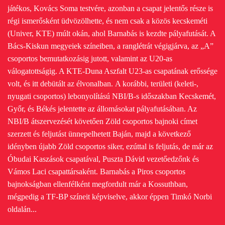
játékos, Kovács Soma testvére, azonban a csapat jelentős része is
régi ismerősként üdvözölhette, és nem csak a közös kecskeméti
(Univer, KTE) múlt okán, ahol Barnabás is kezdte pályafutását. A
Bács-Kiskun megyeiek színeiben, a ranglétrát végigjárva, az „A”
csoportos bemutatkozásig jutott, valamint az U20-as
válogatottságig. A KTE-Duna Aszfalt U23-as csapatának erőssége
volt, és itt debütált az élvonalban.
A korábbi, területi (keleti-,
nyugati csoportos) lebonyolítású NBI/B-s időszakban Kecskemét,
Győr, és Békés jelentette az állomásokat pályafutásában. Az
NBI/B átszervezését követően Zöld csoportos bajnoki címet
szerzett és feljutást ünnepelhetett Baján, majd a következő
idényben újabb Zöld csoportos siker, ezúttal is feljutás, de már az
Óbudai Kaszások csapatával, Puszta Dávid vezetőedzőnk és
Vámos Laci csapattársaként.
Barnabás a Piros csoportos
bajnokságban ellenfélként megfordult már a Kossuthban,
mégpedig a TF-BP színeit képviselve, akkor éppen Timkó Norbi
oldalán...