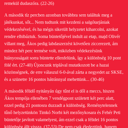
remekül dudaszóra. (22-26)
A második tíz percben azonban továbbra sem találtuk meg a
játékunkat, sőt...
Nem tudtunk mit kezdeni a salgótarjániak
védekezésével, és ha mégis sikerült helyzetet kiharcolni, azokat
rendre elhibáztuk. Soma büntetőjével indult az etap, majd Olivér
villant meg, Ákos pedig labdaszerzést követően ziccerezett, ám
mindez hét perc termése volt, miközben védekezésünk
hiányosságait sorra büntette ellenfelünk, így a különbség 10 pont
fölé ért. (27-40) Újoncunk triplával mutatkozott be a hazai
közönségnek, de erre válaszul 6-0-ával zárta a negyedet az SKSE,
és a szünetre 16 pontos hátránnyal mehettünk... (30-46)
A második félidő nyitányán úgy tűnt el is dől a meccs, hiszen
Ákos tempója ellenében 7 vendégpont született két perc alatt,
ezzel pedig 21 pontosra duzzadt a különbség. Reménytelennek
tűnő helyzetünkön Timkó Norbi két mezőnykosara és Fehér Peti
büntetője javított valamelyest, ám ezzel csak a félidei 16 pontos
különbség állt vissza. (37-53) De
nem csak éledeztünk, hanem