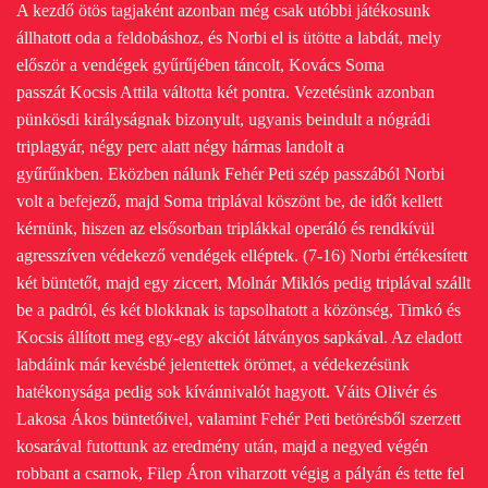
A kezdő ötös tagjaként azonban még csak utóbbi játékosunk
állhatott oda a feldobáshoz, és Norbi el is ütötte a labdát, mely
először a vendégek gyűrűjében táncolt, Kovács Soma
passzát Kocsis Attila váltotta két pontra. Vezetésünk azonban
pünkösdi királyságnak bizonyult, ugyanis beindult a nógrádi
triplagyár, négy perc alatt négy hármas landolt a
gyűrűnkben.
Eközben nálunk Fehér Peti szép passzából Norbi
volt a befejező, majd Soma triplával köszönt be, de időt kellett
kérnünk, hiszen az elsősorban triplákkal operáló és rendkívül
agresszíven védekező vendégek elléptek. (7-16)
Norbi értékesített
két büntetőt, majd egy ziccert, Molnár Miklós pedig triplával szállt
be a padról, és két blokknak is tapsolhatott a közönség, Timkó és
Kocsis állított meg egy-egy akciót látványos sapkával. Az eladott
labdáink már kevésbé jelentettek örömet, a védekezésünk
hatékonysága pedig sok kívánnivalót hagyott. Váits Olivér és
Lakosa Ákos
büntetőivel, valamint Fehér Peti betörésből szerzett
kosarával futottunk az eredmény után, majd a negyed végén
robbant a csarnok, Filep Áron viharzott végig a pályán és tette fel