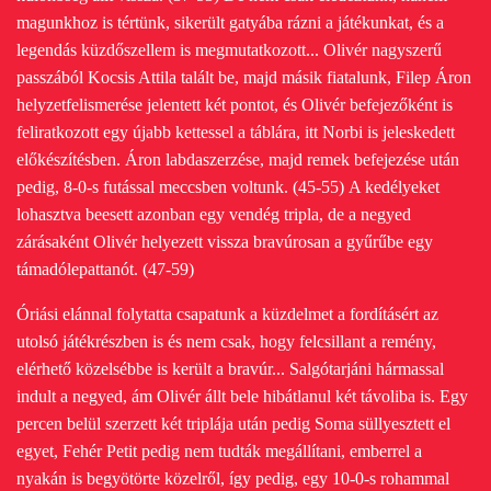
magunkhoz is tértünk, sikerült gatyába rázni a játékunkat, és a
legendás küzdőszellem is megmutatkozott... Olivér nagyszerű
passzából Kocsis Attila talált be, majd másik fiatalunk, Filep Áron
helyzetfelismerése jelentett két pontot, és Olivér befejezőként is
feliratkozott egy újabb kettessel a táblára, itt Norbi is jeleskedett
előkészítésben. Áron labdaszerzése, majd remek befejezése után
pedig, 8-0-s futással meccsben voltunk. (45-55)
A kedélyeket
lohasztva beesett azonban egy vendég tripla, de a negyed
zárásaként Olivér helyezett vissza bravúrosan a gyűrűbe egy
támadólepattanót. (47-59)
Óriási elánnal folytatta csapatunk a küzdelmet a fordításért az
utolsó játékrészben is és nem csak, hogy felcsillant a remény,
elérhető közelsébbe is került a bravúr... Salgótarjáni hármassal
indult a negyed, ám Olivér állt bele hibátlanul két távoliba is. Egy
percen belül szerzett két triplája után pedig Soma süllyesztett el
egyet, Fehér Petit pedig nem tudták megállítani, emberrel a
nyakán is begyötörte közelről, így pedig, egy 10-0-s rohammal