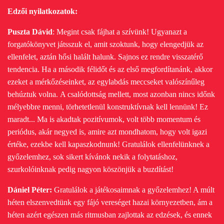
Edzői nyilatkozatok:
Puszta Dávid
: Megint csak fájhat a szívünk! Ugyanazt a
forgatókönyvet játsszuk el, amit szoktunk, hogy elengedjük az
ellenfelet, aztán hősi halált halunk.
Sajnos ez rendre visszatérő
tendencia. Ha a második félidőt és az első megfordítanánk, akkor
ezeket a mérkőzéseinket, az egylabdás meccseket valószínűleg
behúztuk volna.
A csalódottság mellett, most azonban nincs időnk
mélyebbre menni, törhetetlenül konstruktívnak kell lennünk! Ez
maradt... Ma is akadtak pozitívumok, volt több momentum és
periódus, akár negyed is, amire azt mondhatom, hogy volt igazi
értéke, ezekbe kell kapaszkodnunk! Gratulálok ellenfelünknek a
győzelemhez, sok sikert kívánok nekik a folytatáshoz,
szurkolóinknak pedig nagyon köszönjük a buzdítást!
Dániel Péter:
Gratulálok a játékosaimnak a győzelemhez! A múlt
héten elszenvedtünk egy fájó vereséget hazai környezetben, ám a
héten azért egészen más ritmusban zajlottak az edzések, és ennek