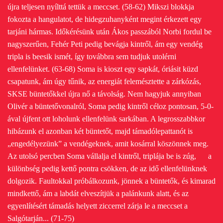
újra teljesen nyílttá tettük a meccset. (58-62) Mikszi blokkja
fokozta a hangulatot, de hidegzuhanyként megint érkezett egy
tarjáni hármas. Időkérésünk után Ákos passzából Norbi fordul be
nagyszerűen, Fehér Peti pedig bevágja kintről, ám egy vendég
tripla is beesik ismét, így továbbra sem tudjuk utolérni
ellenfelünket. (63-68) Soma is kioszt egy sapkát, óriásit küzd
csapatunk, ám úgy tűnik, az energiát felemésztette a zárkózás,
SKSE büntetőkkel újra nő a távolság. Nem hagyjuk annyiban
Olivér a büntetővonalról, Soma pedig kintről céloz pontosan, 5-0-
ával újfent ott loholunk ellenfelünk sarkában. A legrosszabbkor
hibázunk el azonban két büntetőt, majd támadólepattanót is
„engedélyezünk” a vendégeknek, amit kosárral köszönnek meg.
Az utolsó percben Soma vállalja el kintről, triplája be is zúg,
a
különbség pedig kettő pontra csökken, de az idő ellenfelünknek
dolgozik.
Faultokkal próbálkozunk, jönnek a büntetők, és kimarad
mindkettő, ám a labdát elveszítjük a palánkunk alatt, és az
egyenlítésért támadás helyett ziccerrel zárja le a meccset a
Salgótarján...
(71-75)