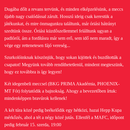
Dugába dőlt a revans tervünk, és minden elképzelésünk, a meccs
újabb nagy csalódással zárult. Hosszú ideig csak kerestük a
játékunkat, és mire önmagunkra találtunk, már óriási hátrányt
szedtünk össze. Óriási küzdőszellemmel felálltunk ugyan a
padlóról, ám a fordításra már sem erő, sem idő nem maradt, így a
vége egy rettenetesen fájó vereség...
Szurkolóinknak köszönjük, hogy sokan kijöttek és buzdították a
csapatot!
Megyünk tovább rendíthetetlenül, mindent megteszünk,
hogy ez továbbra is így legyen!
Két idegenbeli meccsel (BKG PRIMA Akadémia, PHOENIX-
MT Fót) folytatódik a bajnokság. Ahogy a bevezetőben írtuk:
mindenképpen bravúrok kellenek!
A két túra közé pedig beékelődik egy hétközi, hazai Hepp Kupa
mérkőzés, ahol a tét a négy közé jutás. Ellenfél a MAFC, időpont
pedig február 15. szerda, 19:00