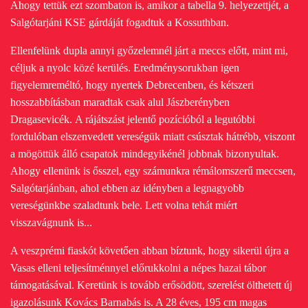
Ahogy tettük ezt szombaton is, amikor a tabella 9. helyezettjét, a
Salgótarjáni KSE gárdáját fogadtuk a Kossuthban.
Ellenfelünk dupla annyi győzelemnél járt a meccs előtt, mint mi,
céljuk a nyolc közé kerülés.
Eredménysorukban igen
figyelemreméltó, hogy nyertek Debrecenben, és kétszeri
hosszabbításban maradtak csak alul Jászberényben
Dragasevicék.
A rájátszást jelentő pozícióból a legutóbbi
fordulóban elszenvedett vereségük miatt csúsztak hátrébb, viszont
a mögöttük álló csapatok mindegyikénél jobbnak bizonyultak.
Ahogy ellenünk is ősszel, egy számunkra rémálomszerű meccsen,
Salgótarjánban, ahol ebben az idényben a legnagyobb
vereségünkbe szaladtunk bele.
Lett volna tehát miért
visszavágnunk is...
A veszprémi fiaskót követően abban bíztunk, hogy sikerül újra a
Vasas elleni teljesítménnyel előrukkolni a népes hazai tábor
támogatásával. Keretünk is tovább erősödött, szerelést ölthetett új
igazolásunk Kovács Barnabás is. A 28 éves, 195 cm magas