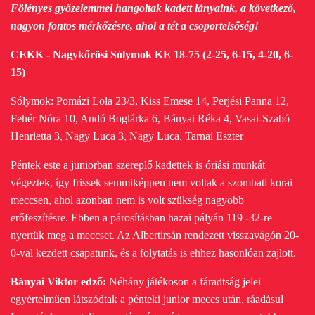
Fölényes győzelemmel hangoltak kadett lányaink, a következő,
nagyon fontos mérkőzésre, ahol a tét a csoportelsőség!
CEKK - Nagykőrösi Sólymok KE 18-75 (2-25, 6-15, 4-20, 6-
15)
Sólymok: Pomázi Lola 23/3, Kiss Emese 14, Perjési Panna 12,
Fehér Nóra 10, Andó Boglárka 6, Bányai Réka 4, Vasai-Szabó
Henrietta 3, Nagy Luca 3, Nagy Luca, Tarnai Eszter
Péntek este a juniorban szereplő kadettek is óriási munkát
végeztek, így frissek semmiképpen nem voltak a szombati korai
meccsen, ahol azonban nem is volt szükség nagyobb
erőfeszítésre.
Ebben a párosításban hazai pályán 119 -32-re
nyertük meg a meccset. Az Albertirsán rendezett visszavágón 20-
0-val kezdett csapatunk, és a folytatás is ehhez hasonlóan zajlott.
Bányai Viktor edző:
Néhány játékoson a fáradtság jelei
egyértelműen látszódtak a pénteki junior meccs után, ráadásul