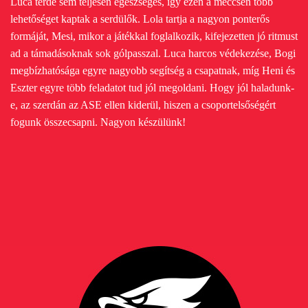
Luca térde sem teljesen egészséges, így ezen a meccsen több
lehetőséget kaptak a serdülők. Lola tartja a nagyon ponterős
formáját, Mesi, mikor a játékkal foglalkozik, kifejezetten jó ritmust
ad a támadásoknak sok gólpasszal. Luca harcos védekezése, Bogi
megbízhatósága egyre nagyobb segítség a csapatnak, míg Heni és
Eszter egyre több feladatot tud jól megoldani. Hogy jól haladunk-
e, az szerdán az ASE ellen kiderül, hiszen a csoportelsőségért
fogunk összecsapni. Nagyon készülünk!