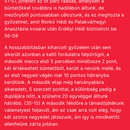
51-51, jöhetett az öt perc ráadás, amelyben a
büntetőkkel továbbra is hadilábon álltunk, de
mezőnyből pontosabban céloztunk, és ez meghozta a
győzelmet, amit Ronkó Hédi és Patakvárhegyi
Anasztázia kosarai után Erdélyi Hédi biztosított be.
56-59
A hosszabbításban kiharcolt győzelem után sem
sikerült azonban a kellő fordulatra felpörögni, a
második meccs első 5 percében mindössze 2 pont,
két értékesített büntetőből, került a nevünk mellé, és
az első negyed végén már 10 pontos hátrányba
kerültünk. A második etap még halványabbra
sikeredett, 5 szerzett ponttal, a különbség pedig a
duplájára nőtt, a szünetre 20 egységgel álltunk
hátrébb. (35-15) A második félidőre a támadójátékunk
valamelyest feljavult, ám ez csak arra volt elég, hogy
két szoros negyedet játsszunk, ám így is mindkettőt
ellenfelünk zárta jobban.