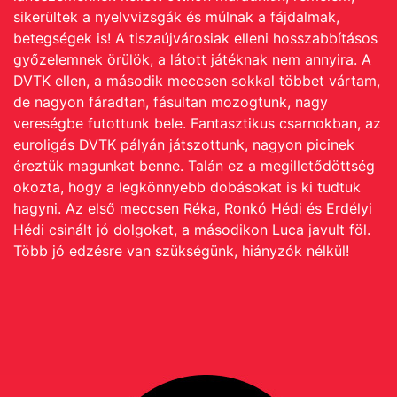
sikerültek a nyelvvizsgák és múlnak a fájdalmak,
betegségek is! A tiszaújvárosiak elleni hosszabbításos
győzelemnek örülök, a látott játéknak nem annyira. A
DVTK ellen, a második meccsen sokkal többet vártam,
de nagyon fáradtan, fásultan mozogtunk, nagy
vereségbe futottunk bele.
Fantasztikus csarnokban, az
euroligás DVTK pályán játszottunk, nagyon picinek
éreztük magunkat benne. Talán ez a megilletődöttség
okozta, hogy a legkönnyebb dobásokat is ki tudtuk
hagyni.
Az első meccsen Réka, Ronkó Hédi és Erdélyi
Hédi csinált jó dolgokat, a másodikon Luca javult föl.
Több jó edzésre van szükségünk, hiányzók nélkül!