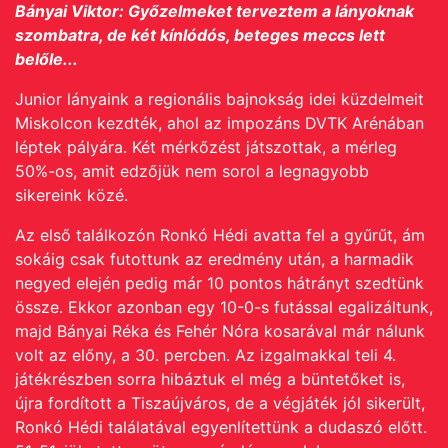
Bányai Viktor: Győzelmeket terveztem a lányoknak
szombatra, de két kínlódós, beteges meccs lett
belőle...
Junior lányaink a regionális bajnokság idei küzdelmeit
Miskolcon kezdték, ahol az impozáns DVTK Arénában
léptek pályára.
Két mérkőzést játszottak, a mérleg
50%-os, amit edzőjük nem sorol a legnagyobb
sikereink közé.
Az első találkozón Ronkó Hédi avatta fel a gyűrűt, ám
sokáig csak futottunk az eredmény után, a harmadik
negyed elején pedig már 10 pontos hátrányt szedtünk
össze. Ekkor azonban egy 10-0-s futással egalizáltunk,
majd Bányai Réka és Fehér Nóra kosarával már nálunk
volt az előny, a 30. percben. Az izgalmakkal teli 4.
játékrészben sorra hibáztuk el még a büntetőket is,
újra fordított a Tiszaújváros, de a végjáték jól sikerült,
Ronkó Hédi találatával egyenlítettünk a dudaszó előtt.