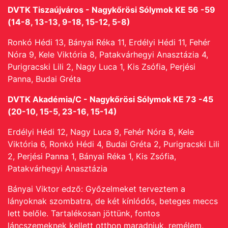
DVTK Tiszaújváros - Nagykőrösi Sólymok KE 56 -59
(14-8, 13-13, 9-18, 15-12, 5-8)
Ronkó Hédi 13, Bányai Réka 11, Erdélyi Hédi 11, Fehér
Nóra 9, Kele Viktória 8, Patakvárhegyi Anasztázia 4,
Purigracski Lili 2, Nagy Luca 1, Kis Zsófia, Perjési
Panna,
Budai Gréta
DVTK Akadémia/C - Nagykőrösi Sólymok KE 73 -45
(20-10, 15-5, 23-16, 15-14)
Erdélyi Hédi 12, Nagy Luca 9, Fehér Nóra 8, Kele
Viktória 6, Ronkó Hédi 4, Budai Gréta 2, Purigracski Lili
2, Perjési Panna 1, Bányai Réka 1, Kis Zsófia,
Patakvárhegyi Anasztázia
Bányai Viktor edző: Győzelmeket terveztem a
lányoknak szombatra, de két kínlódós, beteges meccs
lett belőle. Tartalékosan jöttünk, fontos
láncszemeknek kellett otthon maradniuk, remélem,