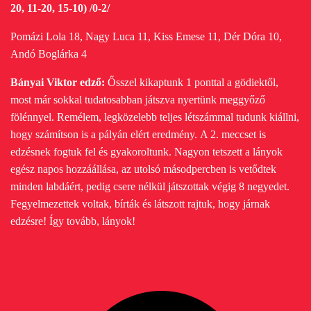
20, 11-20, 15-10) /0-2/
Pomázi Lola 18, Nagy Luca 11, Kiss Emese 11, Dér Dóra 10,
Andó Boglárka 4
Bányai Viktor edző:
Ősszel kikaptunk 1 ponttal a gödiektől,
most már sokkal tudatosabban játszva nyertünk meggyőző
fölénnyel. Remélem, legközelebb teljes létszámmal tudunk kiállni,
hogy számítson is a pályán elért eredmény.
A 2. meccset is
edzésnek fogtuk fel és gyakoroltunk. Nagyon tetszett a lányok
egész napos hozzáállása, az utolsó másodpercben is vetődtek
minden labdáért, pedig csere nélkül játszottak végig 8 negyedet.
Fegyelmezettek voltak, bírták és látszott rajtuk, hogy járnak
edzésre! Így tovább, lányok!