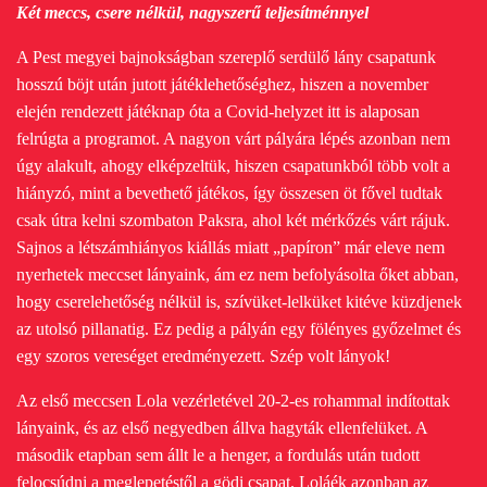
Két meccs, csere nélkül, nagyszerű teljesítménnyel
A Pest megyei bajnokságban szereplő serdülő lány csapatunk
hosszú böjt után jutott játéklehetőséghez, hiszen a november
elején rendezett játéknap óta a Covid-helyzet itt is alaposan
felrúgta a programot. A nagyon várt pályára lépés azonban nem
úgy alakult, ahogy elképzeltük, hiszen csapatunkból több volt a
hiányzó, mint a bevethető játékos, így összesen öt fővel tudtak
csak útra kelni szombaton Paksra, ahol két mérkőzés várt rájuk.
Sajnos a létszámhiányos kiállás miatt „papíron” már eleve nem
nyerhetek meccset lányaink, ám ez nem befolyásolta őket abban,
hogy cserelehetőség nélkül is, szívüket-lelküket kitéve küzdjenek
az utolsó pillanatig. Ez pedig a pályán egy fölényes győzelmet és
egy szoros vereséget eredményezett. Szép volt lányok!
Az első meccsen Lola vezérletével 20-2-es rohammal indítottak
lányaink, és az első negyedben állva hagyták ellenfelüket. A
második etapban sem állt le a henger, a fordulás után tudott
felocsúdni a meglepetéstől a gödi csapat. Loláék azonban az