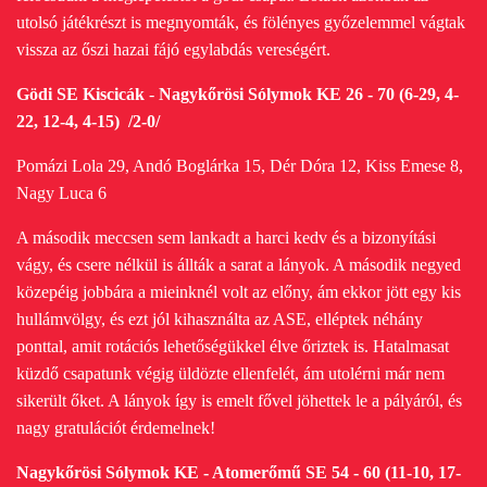
utolsó játékrészt is megnyomták, és fölényes győzelemmel vágtak
vissza az őszi hazai fájó egylabdás vereségért.
Gödi SE Kiscicák
-
Nagykőrösi Sólymok KE 26 - 70 (6-29, 4-
22, 12-4, 4-15) /2-0/
Pomázi Lola 29, Andó Boglárka 15, Dér Dóra 12, Kiss Emese 8,
Nagy Luca 6
A második meccsen sem lankadt a harci kedv és a bizonyítási
vágy, és csere nélkül is állták a sarat a lányok. A második negyed
közepéig jobbára a mieinknél volt az előny, ám ekkor jött egy kis
hullámvölgy, és ezt jól kihasználta az ASE, elléptek néhány
ponttal, amit rotációs lehetőségükkel élve őriztek is. Hatalmasat
küzdő csapatunk végig üldözte ellenfelét, ám utolérni már nem
sikerült őket. A lányok így is emelt fővel jöhettek le a pályáról, és
nagy gratulációt érdemelnek!
Nagykőrösi Sólymok KE - Atomerőmű SE 54 - 60 (11-10, 17-