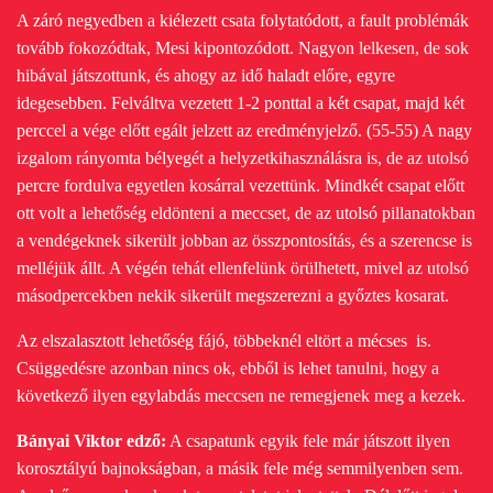
A záró negyedben a kiélezett csata folytatódott, a fault problémák
tovább fokozódtak, Mesi kipontozódott. Nagyon lelkesen, de sok
hibával játszottunk, és ahogy az idő haladt előre, egyre
idegesebben.
Felváltva vezetett 1-2 ponttal a két csapat, majd két
perccel a vége előtt egált jelzett az eredményjelző. (55-55) A nagy
izgalom rányomta bélyegét a helyzetkihasználásra is, de az utolsó
percre fordulva egyetlen kosárral vezettünk. Mindkét csapat előtt
ott volt a lehetőség eldönteni a meccset, de az utolsó pillanatokban
a vendégeknek sikerült jobban az összpontosítás, és a szerencse is
melléjük állt.
A végén tehát ellenfelünk örülhetett, mivel az utolsó
másodpercekben nekik sikerült megszerezni a győztes kosarat.
Az elszalasztott lehetőség fájó, többeknél eltört a mécses is.
Csüggedésre azonban nincs ok, ebből is lehet tanulni, hogy a
következő ilyen egylabdás meccsen ne remegjenek meg a kezek.
Bányai Viktor edző:
A csapatunk egyik fele már játszott ilyen
korosztályú bajnokságban, a másik fele még semmilyenben sem.