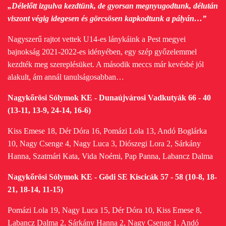
„Délelőtt izgulva kezdtünk, de gyorsan megnyugodtunk, délután
viszont végig idegesen és görcsösen kapkodtunk a pályán…”
Nagyszerű rajtot vettek U14-es lánykáink a Pest megyei
bajnokság 2021-2022-es idényében, egy szép győzelemmel
kezdték meg szereplésüket. A második meccs már kevésbé jól
alakult, ám annál tanulságosabban…
Nagykőrösi Sólymok KE - Dunaújvárosi Vadkutyák 66 - 40
(13-11, 13-9, 24-14, 16-6)
Kiss Emese 18, Dér Dóra 16, Pomázi Lola 13, Andó Boglárka
10, Nagy Csenge 4, Nagy Luca 3, Diószegi Lora 2, Sárkány
Hanna, Szatmári Kata, Vida Noémi, Pap Panna, Labancz Dalma
Nagykőrösi Sólymok KE - Gödi SE Kiscicák 57 - 58 (10-8, 18-
21, 18-14, 11-15)
Pomázi Lola 19, Nagy Luca 15, Dér Dóra 10, Kiss Emese 8,
Labancz Dalma 2, Sárkány Hanna 2, Nagy Csenge 1, Andó