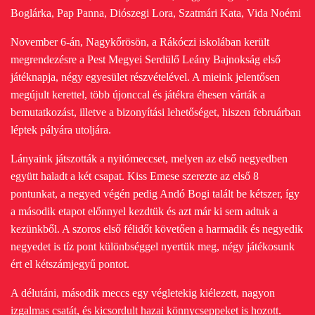
Boglárka, Pap Panna, Diószegi Lora, Szatmári Kata, Vida Noémi
November 6-án, Nagykőrösön, a Rákóczi iskolában került
megrendezésre a Pest Megyei Serdülő Leány Bajnokság első
játéknapja, négy egyesület részvételével. A mieink jelentősen
megújult kerettel, több újonccal és játékra éhesen várták a
bemutatkozást, illetve a bizonyítási lehetőséget, hiszen februárban
léptek pályára utoljára.
Lányaink játszották a nyitómeccset, melyen az első negyedben
együtt haladt a két csapat. Kiss Emese szerezte az első 8
pontunkat, a negyed végén pedig Andó Bogi talált be kétszer, így
a második etapot előnnyel kezdtük és azt már ki sem adtuk a
kezünkből. A szoros első félidőt követően a harmadik és negyedik
negyedet is tíz pont különbséggel nyertük meg, négy játékosunk
ért el kétszámjegyű pontot.
A délutáni, második meccs egy végletekig kiélezett, nagyon
izgalmas csatát, és kicsordult hazai könnycseppeket is hozott.