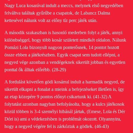
Nagy Luca kosarával indult a meccs, melynek első negyedében
felváltva találtak gyűrűbe a csapatok, de Labancz Dalma
kettesével nálunk volt az előny tíz perc játék után.
A második szakaszban is hasonló mederben folyt a játék, annyi
különbséggel, hogy több kosár született mindkét oldalon. Nálunk
Pomázi Lola bizonyult nagyon ponterősnek, 14 pontot hozott
össze ebben a játékrészben. Egyik csapat sem tudott ellépni, a
negyed vége azonban a vendégeknek sikerült jobban és egyetlen
ponttal ők álltak előrébb. (28-29)
A fordulást követően gödi kosárral indult a harmadik negyed, de
sikerült elkapni a fonalat a mieink a befejezéseket illetően is, így
az etap közepére 9 pontos előnyt csikartunk ki. (41-32) A
folytatást azonban nagyban befolyásolta, hogy a kulcs játékosok
közül többen is 3-4 személyi hibánál jártak, (Emese, Lola és Dér
Dóri is) ami a védekezésben is problémát okozott. Olyannyira,
hogy a negyed végére fel is zárkóztak a gödiek. (46-43)