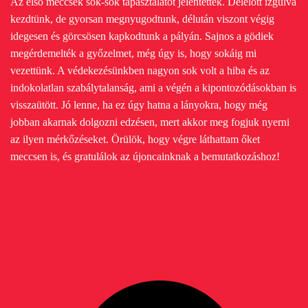
Az első meccsek sok-sok tapasztalatot jelentettek. Délelőtt izgulva
kezdtünk, de gyorsan megnyugodtunk, délután viszont végig
idegesen és görcsösen kapkodtunk a pályán. Sajnos a gödiek
megérdemelték a győzelmet, még úgy is, hogy sokáig mi
vezettünk. A védekezésünkben nagyon sok volt a hiba és az
indokolatlan szabálytalanság, ami a végén a kipontozódásokban is
visszaütött. Jó lenne, ha ez úgy hatna a lányokra, hogy még
jobban akarnak dolgozni edzésen, mert akkor meg fogjuk nyerni
az ilyen mérkőzéseket. Örülök, hogy végre láthattam őket
meccsen is, és gratulálok az újoncainknak a bemutatkozáshoz!