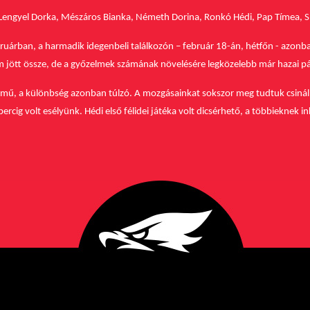
 Lengyel Dorka, Mészáros Bianka, Németh Dorina, Ronkó Hédi, Pap Tímea, Smi
bruárban, a harmadik idegenbeli találkozón – február 18-án, hétfőn - azon
 jött össze, de a győzelmek számának növelésére legközelebb már hazai pál
elmű, a különbség azonban túlzó. A mozgásainkat sokszor meg tudtuk csináln
cig volt esélyünk. Hédi első félidei játéka volt dicsérhető, a többieknek in