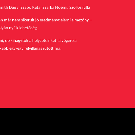
th Daisy, Szabó Kata, Szarka Noémi, Szőllősi Lilla
ban már nem sikerült jó eredményt elérni a mezőny –
yán nyílik lehetőség.
i, de kihagytuk a helyzeteinket, a végére a
kább egy-egy felvillanás jutott ma.