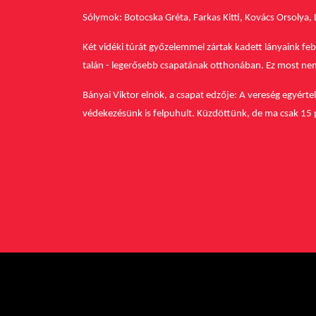
Sólymok: Botocska Gréta, Farkas Kitti, Kovács Orsolya,
Két vidéki túrát győzelemmel zártak kadett lányaink fe
talán - legerősebb csapatának otthonában. Ez most nem
Bányai Viktor elnök, a csapat edzője: A vereség egyért
védekezésünk is felpuhult. Küzdöttünk, de ma csak 15 per