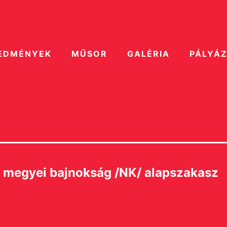
EDMÉNYEK
MŰSOR
GALÉRIA
PÁLYÁ
 megyei bajnokság /NK/ alapszakasz