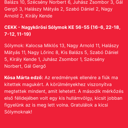
Balázs 10, Szécsény Norbert 6, Juhász Zsombor 3, Gál
Gergő 3, Halászy Mátyás 2, Szabó Dániel 2, Nagy
Arnold 2, Király Kende
CEKK - Nagykőrösi Sólymok KE 56-55 (16-6, 22-18,
7-12, 11-19)
Sólymok: Kalocsa Miklós 13, Nagy Arnold 11, Halászy
Mátyás 11, Nagy Lőrinc 8, Kis Balázs 5, Szabó Dániel
5, Király Kende 1, Juhász Zsombor 1, Szécsény
Norbert, Gál Gergő
Kósa Márta edző:
Az eredmények ellenére a fiúk ma
kitettek magukért. A körülményekhez viszonyítva
megtettek mindent, amit lehetett. A második mérkőzés
első félidejében volt egy kis hullámvölgy, kicsit jobban
figyelünk az is meg lett volna. Gratulálok a kicsi
Sólymoknak!