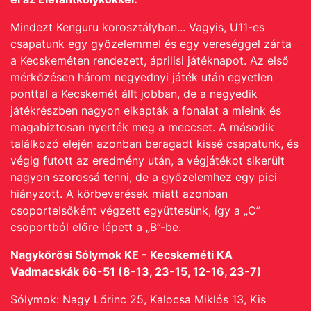
Mindezt Kenguru korosztályban... Vagyis, U11-es
csapatunk egy győzelemmel és egy vereséggel zárta
a Kecskeméten rendezett, áprilisi játéknapot. Az első
mérkőzésen három negyednyi játék után egyetlen
ponttal a Kecskemét állt jobban, de a negyedik
játékrészben nagyon elkapták a fonalat a mieink és
magabiztosan nyerték meg a meccset. A második
találkozó elején azonban beragadt kissé csapatunk, és
végig futott az eredmény után, a végjátékot sikerült
nagyon szorossá tenni, de a győzelemhez egy pici
hiányzott. A körbeverések miatt azonban
csoportelsőként végzett együttesünk, így a „C”
csoportból előre lépett a „B”-be.
Nagykőrösi Sólymok KE - Kecskeméti KA
Vadmacskák 66-51 (8-13, 23-15, 12-16, 23-7)
Sólymok: Nagy Lőrinc 25, Kalocsa Miklós 13, Kis