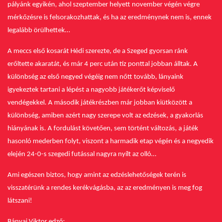
pályánk egyikén, ahol szeptember helyett november végén végre
mérkőzésre is felsorakozhattak, és ha az eredménynek nem is, ennek
legalább örülhettek…
A meccs első kosarát Hédi szerezte, de a Szeged gyorsan ránk
erőltette akaratát, és már 4 perc után tíz ponttal jobban álltak.
A
különbség az első negyed végéig nem nőtt tovább, lányaink
igyekeztek tartani a lépést a nagyobb játékerőt képviselő
vendégekkel. A második játékrészben már jobban kiütközött a
különbség, amiben azért nagy szerepe volt az edzések, a gyakorlás
hiányának is.
A fordulást követően, sem történt változás, a játék
hasonló mederben folyt, viszont a harmadik etap végén és a negyedik
elején 24-0-s szegedi futással nagyra nyílt az olló…
Ami egészen biztos, hogy amint az edzéslehetőségek terén is
visszatérünk a rendes kerékvágásba, az az eredményen is meg fog
látszani!
Bányai Viktor edző: