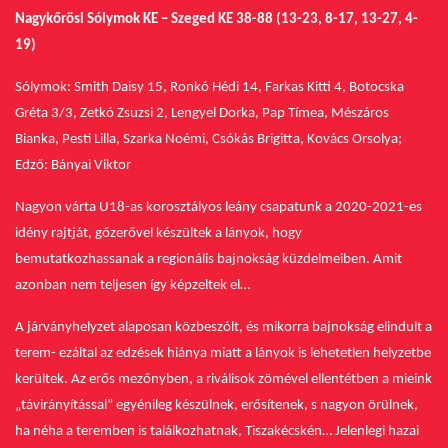
Nagykőrösi Sólymok KE – Szeged KE 38-88 (13-23, 8-17, 13-27, 4-
19)
Sólymok: Smith Daisy 15, Ronkó Hédi 14, Farkas Kitti 4, Botocska
Gréta 3/3, Zetkó Zsuzsi 2, Lengyel Dorka, Pap Tímea, Mészáros
Bianka, Pesti Lilla, Szarka Noémi, Csókás Brigitta, Kovács Orsolya;
Edző: Bányai Viktor
Nagyon várta U18-as korosztályos leány csapatunk a 2020-2021-es
idény rajtját, gőzerővel készültek a lányok, hogy
bemutatkozhassanak a regionális bajnokság küzdelmeiben. Amit
azonban nem teljesen így képzeltek el…
A járványhelyzet alaposan közbeszólt, és mikorra bajnokság elindult a
terem- ezáltal az edzések hiánya miatt a lányok is lehetetlen helyzetbe
kerültek. Az erős mezőnyben, a riválisok zömével ellentétben a mieink
„távirányítással” egyénileg készülnek, erősítenek, s nagyon örülnek,
ha néha a teremben is találkozhatnak, Tiszakécskén… Jelenlegi hazai