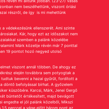
kos révén mi álltunk jobban. (23-27) Vasas
azonban nem beszélhettünk, viszont óriási
azai részről, de így is mi mehettünk
k a védekezésünk ellenszerét. Ami szinte
városiakat. Kár, hogy ezt az időszakot nem
hazaiakkal szemben a palánk közelébe
valamint Márk közelije révén már 7 ponttal
esen 19 pontot hozó negyed utolsó
zelmet viszont annál többen. De ahogy ez
tékrész elején továbbra sem potyogtak a
tudtuk bevenni a hazai gyűrűt, fordított a
iba döntő befolyással bírhat. A győzelem
siker küszöbére. Karcsi, Márk, Jenei Gergő
 két büntetőt értékesített, majd bevágott
i engedte el jól palánk közelből, Mikszi
s 1,5 perccel a vége előtt három pont az