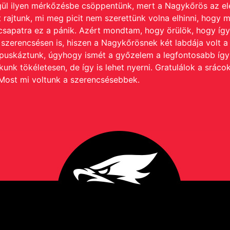
égül ilyen mérkőzésbe csöppentünk, mert a Nagykőrös az e
t rajtunk, mi meg picit nem szerettünk volna elhinni, hogy m
a csapatra ez a pánik. Azért mondtam, hogy örülök, hogy íg
a szerencsésen is, hiszen a Nagykőrösnek két labdája volt
elpuskáztunk, úgyhogy ismét a győzelem a legfontosabb így i
k tökéletesen, de így is lehet nyerni. Gratulálok a sráco
 Most mi voltunk a szerencsésebbek.