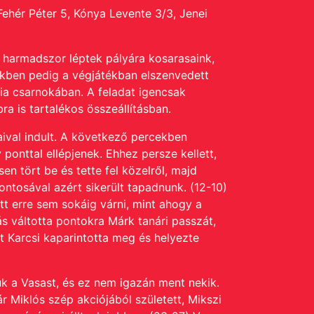
ehér Péter 5, Kónya Levente 3/3, Jenei
 harmadszor léptek pályára kosarasaink,
ekben pedig a végjátékban elszenvedett
ia csarnokában. A feladat igencsak
ra is tartalékos összeállításban.
aival indult. A következő percekben
ponttal ellépjenek. Ehhez persze kellett,
n tört be és tette fel közelről, majd
ontosával azért sikerült tapadnunk. (12-10)
t erre sem sokáig várni, mint ahogy a
 váltotta pontokra Márk tanári passzát,
zt Karcsi kaparintotta meg és helyezte
 a Vasast, és ez nem igazán ment nekik.
 Miklós szép akciójából született, Mikszi