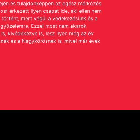
lején és tulajdonképpen az egész mérkőzés
ost érkezett ilyen csapat ide, aki ellen nem
y történt, mert végül a védekezésünk és a
 a győzelemre. Ezzel most nem akarok
s, kivédekezve is, lesz ilyen még az év
knak és a Nagykőrösnek is, mivel már évek