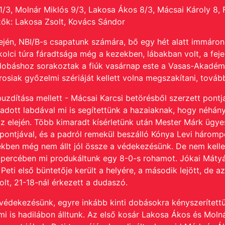
/3, Molnár Miklós 9/3, Lakosa Ákos 8/3, Mácsai Károly 8, F
ők: Lakosa Zsolt, Kovács Sándor
ején, NBI/B-s csapatunk számára, bő egy hét alatt immáron
olci túra fáradtsága még a kezekben, lábakban volt, a fej
eldobáshoz sorakoztak a fiúk vasárnap este a Vasas-Akadém
osiak győzelmi szériáját kellett volna megszakítani, tovább
zdítása mellett - Mácsai Karcsi betörésből szerzett pontj
dott labdával mi is segítettünk a hazaiaknak, hogy néhány 
z elején. Több kimaradt kísérletünk után Mester Márk ügyese
5 pontjával, és a padról remekül beszálló Kónya Levi háromp
ekben még nem állt jól össze a védekezésünk. De nem kellet
 percében mi produkáltunk egy 8-0-s rohamot. Jókai Mátyás
Peti első büntetője került a helyére, a második lejött, de a
lt, 21-18-nál érkezett a dudaszó.
dekezésünk, egyre inkább kinti dobásokra kényszerítettük
 is hadilábon álltunk. Az első kosár Lakosa Ákos és Molnár