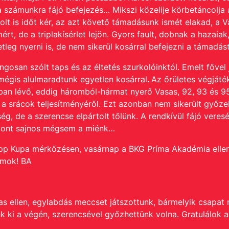
a számunkra fájó befejezés… Mikszi közelije körbetáncolja 
solt is időt kér, az azt követő támadásunk ismét elakad, a V
ért, de a triplakísérlet lejön. Gyors fault, dobnak a hazaia
leg nyerni is, de nem sikerül kosárral befejezni a támadás
gosan szólt taps és az éltetés szurkolóinktól. Emelt fővel 
mégis alulmaradtunk egyetlen kosárral
.
Az őrületes végjáté
an lévő, eddig háromból-hármat nyerő Vasas, 92, 93 és 9
rul a srácok teljesítményéről. Ezt azonban nem sikerült g
ég, de a szerencse elpártolt tőlünk. A rendkívül fájó veresé
t pont sajnos mégsem a miénk…
epp Kupa mérkőzésen, vasárnap a BKG Príma Akadémia ellen
ymok! BA
s ellen, egylabdás meccset játszottunk, bármelyik csapat n
k ki a végén, szerencsével győzhettünk volna. Gratulálok 