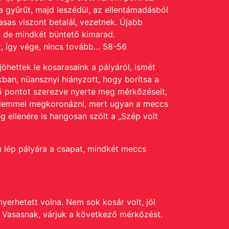
a gyűrűt, majd leszédül, az ellentámadásból
asas viszont betalál, vezetnek. Újabb
k, de mindkét büntető kimarad.
t, így vége, nincs tovább… 58-56
jöhettek le kosarasaink a pályáról, ismét
kban, nüansznyi hiányzott, hogy borítsa a
5 pontot szerezve nyerte meg mérkőzéseit,
yőzelemmel megkoronázni, mert ugyan a meccs
g ellenére is hangosan szólt a „Szép volt
 lép pályára a csapat, mindkét meccs
yerhetett volna. Nem sok kosár volt, jól
a Vasasnak, várjuk a következő mérkőzést.