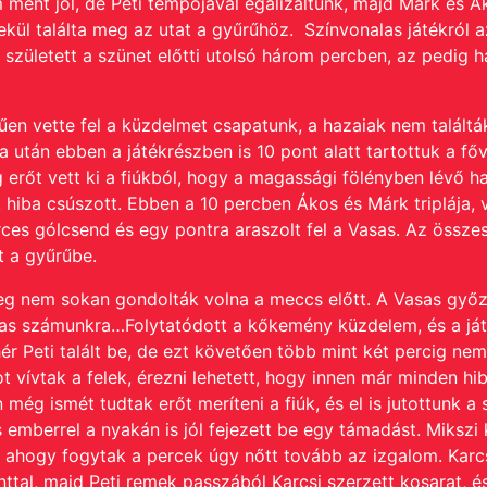
 ment jól, de Peti tempójával egalizáltunk, majd Márk és Á
ekül találta meg az utat a gyűrűhöz. Színvonalas játékról 
 született a szünet előtti utolsó három percben, az pedig h
űen vette fel a küzdelmet csapatunk, a hazaiak nem találtá
 után ebben a játékrészben is 10 pont alatt tartottuk a fő
 erőt vett ki a fiúkból, hogy a magassági fölényben lévő 
k hiba csúszott. Ebben a 10 percben Ákos és Márk triplája, 
rces gólcsend és egy pontra araszolt fel a Vasas. Az össz
 a gyűrűbe.
űleg nem sokan gondolták volna a meccs előtt. A Vasas győ
mas számunkra…Folytatódott a kőkemény küzdelem, és a já
r Peti talált be, de ezt követően több mint két percig nem 
t vívtak a felek, érezni lehetett, hogy innen már minden h
ég ismét tudtak erőt meríteni a fiúk, és el is jutottunk a 
s emberrel a nyakán is jól fejezett be egy támadást. Mikszi
 és ahogy fogytak a percek úgy nőtt tovább az izgalom. Karcs
ttal, majd Peti remek passzából Karcsi szerzett kosarat, é