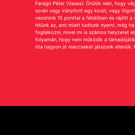
Faragó Péter (Vasas): Örülök neki, hogy v
során vagy irányított egy kicsit, vagy lógot
vezetünk 15 ponttal a félidőben és rájött 
hitünk az, ami miatt tudtunk nyerni, még h
foglalkozni, mivel mi is számos helyzetet 
folyamán, hogy nem működik a támadójátékun
óta nagyon jó meccseket játszunk ellenük.