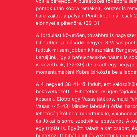
volt a befejező. A büntetőzés továbbra sem
pontok után Kobra remekelt, kétszer is rem
harc zajlott a pályán. Pontokból már csak 2
előnnyel a pihenőre. (29-31)
A fordulást követően, továbbra is nagyszer
hihetetlen, a második negyed 8 Vasas pontja
tudtuk mi sem jobban kihasználni. Rengeteg
kerüljünk, így a befejezésekbe nálunk is so
is vezettünk, (32-39) de akadt egy négype
momentumaként Kobra birkózta be a labdát
A 4. negyed 38-41-ről indult, ezt valószín
bekövetkezett… Hihetetlen, és igen fájdal
kosarak. Előbb egy Vasas játékos, majd Fehé
Vasas. (45-43) Minden labdáért óriási harco
lehetőségéről nem mondtunk le, valahonnan m
és Jókai is sorra szedték a lepattanót, Áko
egy triplát is. Együtt haladt a két csapat,
büntetőzött hibátlanul és vezettünk egy pon