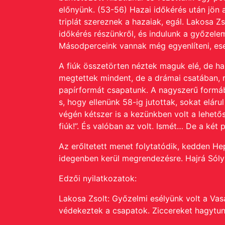
előnyünk. (53-56) Hazai időkérés után jön 
triplát szereznek a hazaiak, egál. Lakosa Z
időkérés részünkről, és indulunk a győzelem
Másodperceink vannak még egyenlíteni, eset
A fiúk összetörten néztek maguk elé, de han
megtettek mindent, de a drámai csatában, 
papírformát csapatunk. A nagyszerű formáb
s, hogy ellenünk 58-ig jutottak, sokat elá
végén kétszer is a kezünkben volt a lehetős
fiúk!”. És valóban az volt. Ismét… De a ké
Az erőltetett menet folytatódik, kedden H
idegenben kerül megrendezésre. Hajrá Sól
Edzői nyilatkozatok:
Lakosa Zsolt: Győzelmi esélyünk volt a Vasa
védekeztek a csapatok. Ziccereket hagytun