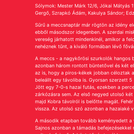
Sólymok: Mester Márk 12/6, Jókai Mátyás 11
Gergő, Szrapkó Ádám, Kakulya Sándor; Edz
Sűrű a meccsnaptár már rögtön az idény el
ebből másodszor idegenben. A szerdai misk
vereség járhatott mindenkinél, amikor a f
nehéznek tűnt, a kiváló formában lévő fővár
A meccs - a nagykőrösi szurkolók hangos bu
azonban három rontott büntetővel és két ela
az is, hogy a piros-kékek jobban céloztak a
beleállt egy távoliba is. Gyorsan szerzett 
Jött egy 7-0-s hazai futás, ezekben a perc
zárkózásra sem. Az első negyed utolsó két
majd Kobra távolról is belőtte magát. Fehér 
vissza. Az utolsó szó azonban a hazaiaké vo
A második etapban tovább keményedett a vé
Sajnos azonban a támadás befejezésekkel mi