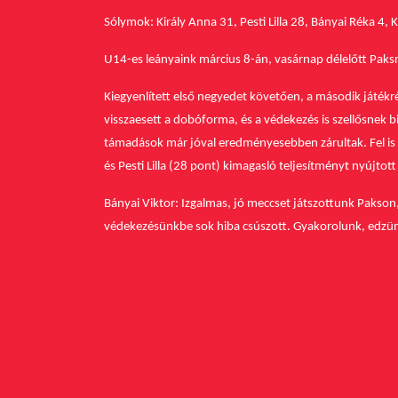
Sólymok: Király Anna 31, Pesti Lilla 28, Bányai Réka 4, K
U14-es leányaink március 8-án, vasárnap délelőtt Paks
Kiegyenlített első negyedet követően, a második játék
visszaesett a dobóforma, és a védekezés is szellősnek
támadások már jóval eredményesebben zárultak. Fel is t
és Pesti Lilla (28 pont) kimagasló teljesítményt nyújt
Bányai Viktor: Izgalmas, jó meccset játszottunk Pakson,
védekezésünkbe sok hiba csúszott. Gyakorolunk, edzü