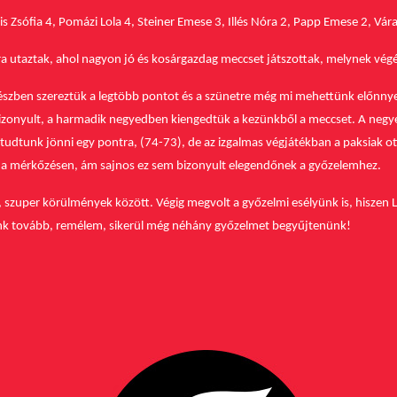
is Zsófia 4, Pomázi Lola 4, Steiner Emese 3, Illés Nóra 2, Papp Emese 2, Vára
ra utaztak, ahol nagyon jó és kosárgazdag meccset játszottak, melynek vé
részben szereztük a legtöbb pontot és a szünetre még mi mehettünk előnny
 bizonyult, a harmadik negyedben kiengedtük a kezünkből a meccset. A negy
udtunk jönni egy pontra, (74-73), de az izgalmas végjátékban a paksiak ott
ott a mérkőzésen, ám sajnos ez sem bizonyult elegendőnek a győzelemhez.
 szuper körülmények között. Végig megvolt a győzelmi esélyünk is, hiszen L
nk tovább, remélem, sikerül még néhány győzelmet begyűjtenünk!