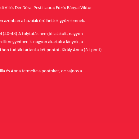
di Villő, Dér Dóra, Pesti Laura; Edző: Bányai Viktor
gén azonban a hazaiak örülhettek győzelemnek.
el (40-48)
A folytatás nem jól alakult, nagyon
edik negyedben is nagyon akartak a lányok, a
hon tudták tartani a két pontot. Király Anna (31 pont)
illa és Anna termelte a pontokat, de sajnos a