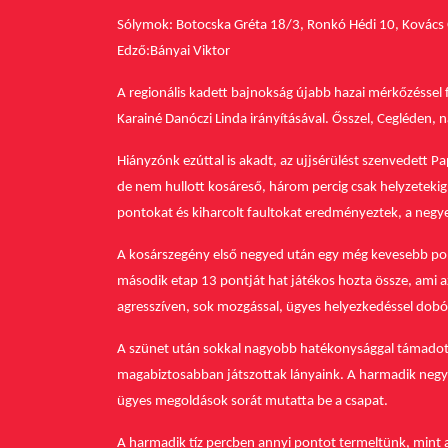
Sólymok: Botocska Gréta 18/3, Ronkó Hédi 10, Kovács Ors
Edző:Bányai Viktor
A regionális kadett bajnokság újabb hazai mérkőzéssel
Karainé Danóczi Linda irányításával. Ősszel, Cegléden,
Hiányzónk ezúttal is akadt, az ujjsérülést szenvedett P
de nem hullott kosáreső, három percig csak helyzetekig 
pontokat és kiharcolt faultokat eredményeztek, a negye
A kosárszegény első negyed után egy még kevesebb po
második etap 13 pontját hat játékos hozta össze, ami 
agresszíven, sok mozgással, ügyes helyezkedéssel dobóhe
A szünet után sokkal nagyobb hatékonysággal támadott 
magabiztosabban játszottak lányaink. A harmadik negyed
ügyes megoldások sorát mutatta be a csapat.
A harmadik tíz percben annyi pontot termeltünk, mint a