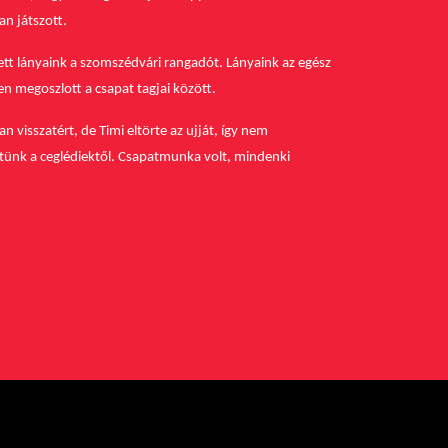
an játszott.
ett lányaink a szomszédvári rangadót.
Lányaink az egész
n megoszlott a csapat tagjai között.
 visszatért, de Timi eltörte az ujját, így nem
ptünk a ceglédiektől. Csapatmunka volt, mindenki