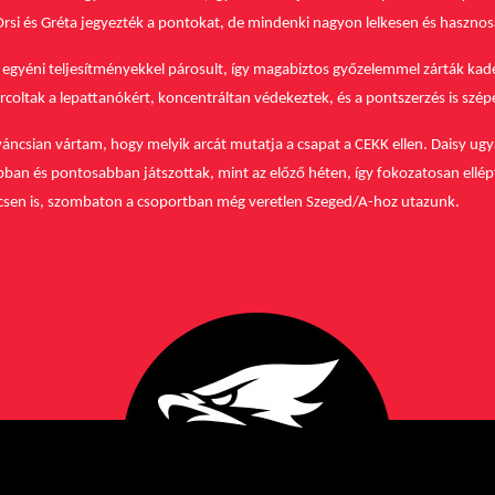
 Orsi és Gréta jegyezték a pontokat, de mindenki nagyon lelkesen és hasznos
egyéni teljesítményekkel párosult, így magabiztos győzelemmel zárták kad
oltak a lepattanókért, koncentráltan védekeztek, és a pontszerzés is szépe
váncsian vártam, hogy melyik arcát mutatja a csapat a CEKK ellen. Daisy ugyan
bban és pontosabban játszottak, mint az előző héten, így fokozatosan ellé
eccsen is, szombaton a csoportban még veretlen Szeged/A-hoz utazunk.