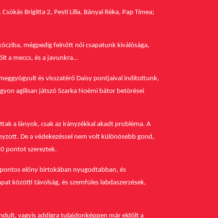
sókás Brigitta 2, Pesti Lilla, Bányai Réka, Pap Tímea;
kócziba, mégpedig felnőtt női csapatunk kiválósága,
őlt a meccs, és a javunkra…
meggyógyult és visszatérő Daisy pontjaival indítottunk,
agyon agilisan játszó Szarka Noémi bátor betörései
ttak a lányok, csak az irányzékkal akadt probléma. A
ányzott. De a védekezéssel nem volt különösebb gond,
10 pontot szereztek.
5 pontos előny birtokában nyugodtabban, és
pat közötti távolság, és szemfüles labdaszerzések,
ndult, vagyis addigra tulajdonképpen már eldőlt a