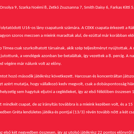
olya 9, Szarka Noémi 8, Zetkó Zsuzsanna 7, Smith Daisy 6, Farkas Kitti 5, C
 folytatódott U16-os lány csapatunk számára. A CEKK csapata érkezett a Rá
 nagyon szoros meccsen a mieink maradtak alul, de ezúttal már korábban eld
ap Tímea csak szurkolhatott társainak, akik szép teljesítményt nyújtottak.
A 
jutottunk, a vendégek azonban be-betaláltak, így vezettek a 8. percig. A n
d végére már nálunk volt az előny.
ntot hozó második játékrész következett.
Harcosan és koncentráltan játszo
azt azért mutatja, hogy vállalkozó kedv megvolt, csak a dobáspontosság hi
lyzetig sem hagytuk eljutni a ceglédieket, így az első félidőben összesen 
mindkét csapat, de az irányítás továbbra is a mieink kezében volt, és a 1
ben Gréta lendületes játéka és pontjai (13/3) révén tovább nőtt a két csa
z első két negyedben összesen, így az utolsó játékrész 22 pontos előnyről i