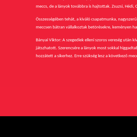
meccs, de a lányok továbbra is hajtottak. Zsuzsi, Hédi,
Összességében tehát, a kiváló csapatmunka, nagyszerű 
meccsen bátran vállalkoztak betörésekre, keményen harc
Bányai Viktor: A szegediek elleni szoros vereség után kí
játszhatott. Szerencsére a lányok most sokkal higgadta
hozzátett a sikerhez. Erre szükség lesz a következő m