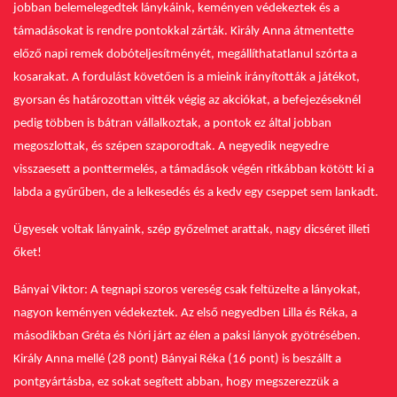
jobban belemelegedtek lánykáink, keményen védekeztek és a
támadásokat is rendre pontokkal zárták. Király Anna átmentette
előző napi remek dobóteljesítményét, megállíthatatlanul szórta a
kosarakat.
A fordulást követően is a mieink irányították a játékot,
gyorsan és határozottan vitték végig az akciókat, a befejezéseknél
pedig többen is bátran vállalkoztak, a pontok ez által jobban
megoszlottak, és szépen szaporodtak.
A negyedik negyedre
visszaesett a ponttermelés, a támadások végén ritkábban kötött ki a
labda a gyűrűben, de a lelkesedés és a kedv egy cseppet sem lankadt.
Ügyesek voltak lányaink, szép győzelmet arattak, nagy dicséret illeti
őket!
Bányai Viktor: A tegnapi szoros vereség csak feltüzelte a lányokat,
nagyon keményen védekeztek. Az első negyedben Lilla és Réka, a
másodikban Gréta és Nóri járt az élen a paksi lányok gyötrésében.
Király Anna mellé (28 pont) Bányai Réka (16 pont) is beszállt a
pontgyártásba, ez sokat segített abban, hogy megszerezzük a