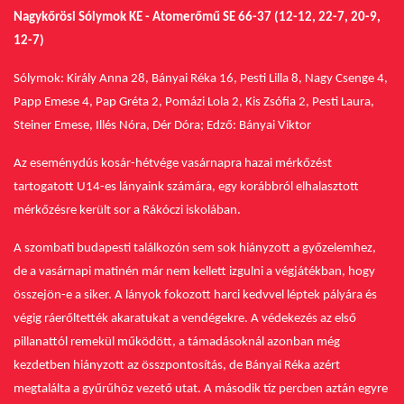
Nagykőrösi Sólymok KE - Atomerőmű SE 66-37 (12-12, 22-7, 20-9,
12-7)
Sólymok: Király Anna 28, Bányai Réka 16, Pesti Lilla 8, Nagy Csenge 4,
Papp Emese 4, Pap Gréta 2, Pomázi Lola 2, Kis Zsófia 2, Pesti Laura,
Steiner Emese, Illés Nóra, Dér Dóra; Edző: Bányai Viktor
Az eseménydús kosár-hétvége vasárnapra hazai mérkőzést
tartogatott U14-es lányaink számára, egy korábbról elhalasztott
mérkőzésre került sor a Rákóczi iskolában.
A szombati budapesti találkozón sem sok hiányzott a győzelemhez,
de a vasárnapi matinén már nem kellett izgulni a végjátékban, hogy
összejön-e a siker.
A lányok fokozott harci kedvvel léptek pályára és
végig ráerőltették akaratukat a vendégekre.
A védekezés az első
pillanattól remekül működött, a támadásoknál azonban még
kezdetben hiányzott az összpontosítás, de Bányai Réka azért
megtalálta a gyűrűhöz vezető utat.
A második tíz percben aztán egyre