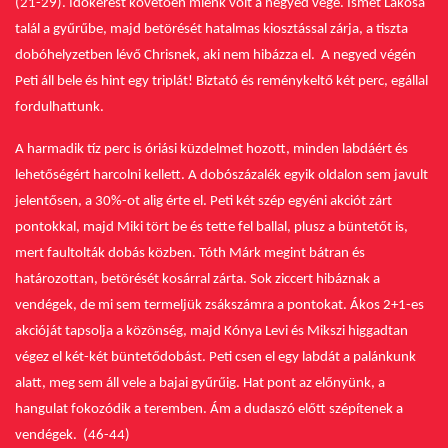
(21-29). Időkérést követően miénk volt a negyed vége.
Ismét Lakosa
talál a gyűrűbe, majd betörését hatalmas kiosztással zárja, a tiszta
dobóhelyzetben lévő Chrisnek, aki nem hibázza el. A negyed végén
Peti áll bele és hint egy triplát! Biztató és reménykeltő két perc, egállal
fordulhattunk.
A harmadik tíz perc is óriási küzdelmet hozott, minden labdáért és
lehetőségért harcolni kellett. A dobószázalék egyik oldalon sem javult
jelentősen, a 30%-ot alig érte el. Peti két szép egyéni akciót zárt
pontokkal, majd Miki tört be és tette fel ballal, plusz a büntetőt is,
mert faultolták dobás közben.
Tóth Márk megint bátran és
határozottan, betörését kosárral zárta. Sok ziccert hibáznak a
vendégek, de mi sem termeljük zsákszámra a pontokat. Ákos 2+1-es
akcióját tapsolja a közönség, majd Kónya Levi és Mikszi higgadtan
végez el két-két büntetődobást. Peti csen el egy labdát a palánkunk
alatt, meg sem áll vele a bajai gyűrűig. Hat pont az előnyünk, a
hangulat fokozódik a teremben. Ám a dudaszó előtt szépítenek a
vendégek. (46-44)