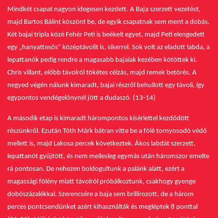
Mindkét csapat nagyon idegesen kezdett. A Baja szerzett vezetést,
majd Bartos Bálint köszönt be, de egyik csapatnak sem ment a dobás.
Két bajai tripla közé Fehér Peti is beékelt egyet, majd Peti elengedett
egy „hanyattesős” középtávolit is, sikerrel.
Sok volt az eladott labda, a
lepattanók pedig rendre a magasabb bajaiak kezében kötöttek ki.
Chris villant, előbb távolról tökétes célzás, majd remek betörés.
A
negyed végén nálunk kimaradt, bajai részről behullott egy távoli, így
egypontos vendégelőnynél jött a dudaszó. (13-14)
A második etap is kimaradt hárompontos kísérlettel kezdődött
részünkről. Ezután Tóth Márk bátran vitte be a fölé tornyosodó védő
mellett is, majd Lakosa percek következtek. Ákos labdát szerzett,
lepattanót gyűjtött, és nem mellesleg egymás után háromszor emelte
rá pontosan. De nehezen boldogultunk a palánk alatt, ezért a
magassági fölény miatt távolról próbálkoztunk, csakhogy gyenge
dobószázalékkal. Szerencsére a baja sem brillírozott, de a három
perces pontcsendünket azért kihasználták és megléptek 8 ponttal