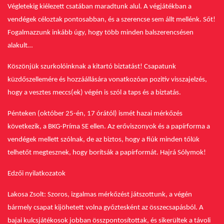
Végletekig kiélezett csatában maradtunk alul. A végjátékban a
vendégek céloztak pontosabban, és a szerencse sem állt mellénk. Sőt!
Fogalmazzunk inkább úgy, hogy több minden balszerencsésen
alakult…
Köszönjük szurkolóinknak a kitartó biztatást! Csapatunk
küzdőszellemére és hozzáállására vonatkozóan pozitív visszajelzés,
hogy a vesztes meccs(ek) végén is szól a taps és a biztatás.
Pénteken (október 25-én, 17 órától) ismét hazai mérkőzés
következik, a BKG-Príma SE ellen. Az erőviszonyok és a papírforma a
vendégek mellett szólnak, de az biztos, hogy a fiúk minden tőlük
telhetőt megtesznek, hogy borítsák a papírformát. Hajrá Sólymok!
Edzői nyilatkozatok
Lakosa Zsolt: Szoros, izgalmas mérkőzést játszottunk, a végén
bármely csapat kijöhetett volna győztesként az összecsapásból. A
bajai kulcsjátékosok jobban összpontosítottak, és sikerültek a távoli