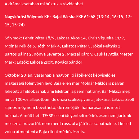
A drámai csatában mi húztuk a rövidebbet
Nagykőrösi Sólymok KE - Bajai Bácska FKE 61-68 (13-14, 16-15, 17-
15, 15-24)
Sólymok: Fehér Péter 18/9, Lakosa Ákos 14, Chris Viqueira 11/9,
Molnár Miklós 5, Tóth Márk 4, Lakatos Péter 3, Jókai Mátyás 2,
Bartos Bálint 2, Kónya Levente 2, Mácsai Károly, Csukás Attila,
Mester
Márk;
Edzők: Lakosa Zsolt, Kovács Sándor
Október 20-án, vasárnap a nagyon jó játékerőt képviselő és
magassági fölényben lévő Baja ellen már Molnár Miklós is pályán
lehetett a feldobásnál, ami lélektanilag sem hátrány. Bár Mikszi még
nincs 100-os állapotban, de óriási szükség van a játékára. Lakosa Zsolt
sajnos még nem bevethető, de reméljük, hamarosan ő is mezt
húzhat.
A múlt heti, TF-BP elleni idegenbeli mérkőzésen nem jártunk
messze a bravúrtól, nem ment rosszul a játék a csapatnak, ezt kellett
volna átmenteni a Baja elleni mérkőzésre is.