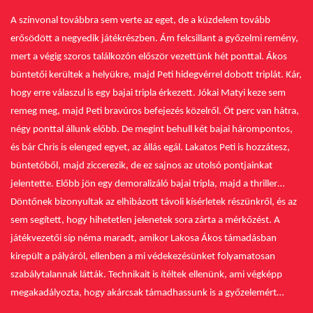
A színvonal továbbra sem verte az eget, de a küzdelem tovább
erősödött a negyedik játékrészben.
Ám felcsillant a győzelmi remény,
mert a végig szoros találkozón először vezettünk hét ponttal. Ákos
büntetői kerültek a helyükre, majd Peti hidegvérrel dobott triplát. Kár,
hogy erre válaszul is egy bajai tripla érkezett.
Jókai Matyi keze sem
remeg meg, majd Peti bravúros befejezés közelről. Öt perc van hátra,
négy ponttal állunk előbb. De megint behull két bajai hárompontos,
és bár Chris is elenged egyet, az állás egál.
Lakatos Peti is hozzátesz,
büntetőből, majd ziccerezik, de ez sajnos az utolsó pontjainkat
jelentette. Előbb jön egy demoralizáló bajai tripla, majd a thriller…
Döntőnek bizonyultak az elhibázott távoli kísérletek részünkről, és az
sem segített, hogy hihetetlen jelenetek sora zárta a mérkőzést. A
játékvezetői síp néma maradt, amikor Lakosa Ákos támadásban
kirepült a pályáról, ellenben a mi védekezésünket folyamatosan
szabálytalannak látták. Technikait is ítéltek ellenünk, ami végképp
megakadályozta, hogy akárcsak támadhassunk is a győzelemért…