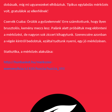
dobásaik, míg mi ugyanezeket elhibáztuk. Tipikus egylabdás mérkőzés
volt, gratulálok az ellenfélnek!
Cservék Csaba: Örülök a győzelemnek! Erre számítottunk, hogy ilyen
brusztolós, kemény meccs lesz. Palánk alatt próbáltuk meg eldönteni
a mérkőzést, de nagyon sok ziccert kihagytunk. Szerencsére azonban
a végén kintről bedobtuk, ezáltal tudtunk nyerni, egy jó mérkőzésen.
Statisztika, a mérkőzés alakulása:
http://hunbasket.hu/merkozes-
esemenylista/x1920/hun2a/hun2a_392