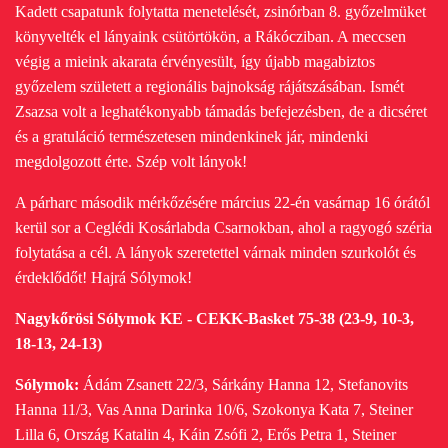
Kadett csapatunk folytatta menetelését, zsinórban 8. győzelmüket
könyvelték el lányaink csütörtökön, a Rákócziban. A meccsen
végig a mieink akarata érvényesült, így újabb magabiztos
győzelem született a regionális bajnokság rájátszásában. Ismét
Zsazsa volt a leghatékonyabb támadás befejezésben, de a dicséret
és a gratuláció természetesen mindenkinek jár, mindenki
megdolgozott érte. Szép volt lányok!
A párharc második mérkőzésére március 22-én vasárnap 16 órától
kerül sor a Ceglédi Kosárlabda Csarnokban, ahol a ragyogó széria
folytatása a cél. A lányok szeretettel várnak minden szurkolót és
érdeklődőt! Hajrá Sólymok!
Nagykőrösi Sólymok KE - CEKK-Basket 75-38 (23-9, 10-3,
18-13, 24-13)
Sólymok:
Ádám Zsanett 22/3, Sárkány Hanna 12, Stefanovits
Hanna 11/3, Vas Anna Darinka 10/6, Szokonya Kata 7, Steiner
Lilla 6, Ország Katalin 4, Káin Zsófi 2, Erős Petra 1, Steiner