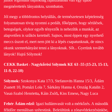
junior regionális bajnokság rájátszásában várt egy újabb
megmérettetés lányainkra, szombaton.
Jól megy a többfrontos helytállás, de természetesen képtelenség
folyamatosan tövig nyomni a pedált, főképpen, hogy sérülések,
betegségek, olykor egyéb tényezők is nehezítik a munkát, az
alapvetően is szűkös keretnél. Sajnos, most éppen egy nyerhető
meccs úszott el, mert nem jött ki a lépés csapatunknak, de nincs
okunk szemrehányást tenni a lányoknak. Sőt...
Gyerünk tovább
lányok! Hajrá Sólymok!
CEKK Basket - Nagykőrösi Sólymok KE 63 -55 (15-23, 15-13,
11-9, 22-10)
Sólymok:
Szokonya Kata 17/3, Stefanovits Hanna 15/3, Ádám
Zsanett 10, Pomázi Lola 7, Sárkány Hanna 4, Ország Katalin 2,
Vasai-Szabó Henrietta
,
Káin Zsófi
,
Kiss Emese
,
Nagy Luca
Fehér Ádám edző
: Igazi hullámvasút volt a mérkőzés. A második
félidőre mentálisan szétestünk. Beleültünk a zónavédekezésünkbe,