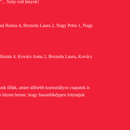
... Szép volt lányok!
bai Hanna
4, Beszeda Laura
2, Nagy Petra 1, Nagy
Jázmin 4, Kovács Anna 2, Beszeda Laura
,
Kovács
ttunk tőlük, amire idősebb korosztályos csapatok is
s bízom benne, hogy hasonlóképpen folytatjuk