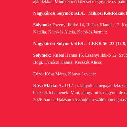
ajándékkal.
Mindkét mérkőzését megnyerte csapatun
Nagykőrösi Sólymok KE/L - Miklósi KékRókák KE 
Sólymok:
Eszenyi Ildikó
14, Halász Klaudia 12, K
Natália,
Kecskés Alicia, Kecskés Jázmin;
Nagykőrösi Sólymok KE/L - CEKK 56 -23 (12-9, 2
Sólymok:
Kisbai Hanna
16, Eszenyi Ildikó
12, Szű
Bogi
,
Danóczi Hanna, Kecskés Alicia;
Edző: Kósa Márta, Kónya Levente
Kósa Márta:
Az U12- es lányok is megajándékozta
büszkék lehetnének. Mint, ahogy mi is nagyon, de 
2026-ban is! Hálásan köszönjük a szülők támogatásá