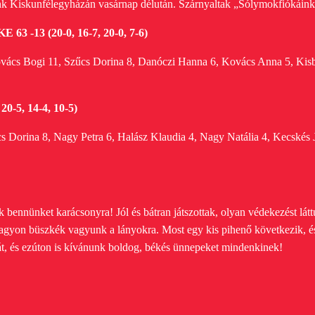
k Kiskunfélegyházán vasárnap délután.
Szárnyaltak „Sólymokfiókáink”
63 -13 (20-0, 16-7, 20-0, 7-6)
ovács Bogi
11, Szűcs Dorina
8, Danóczi Hanna
6, Kovács Anna
5, Kis
0-5, 14-4, 10-5)
cs Dorina
8, Nagy Petra 6, Halász Klaudia 4, Nagy Natália
4, Kecskés 
k bennünket karácsonyra!
Jól és bátran játszottak, olyan védekezést lá
nagyon büszkék vagyunk a lányokra. Most egy kis pihenő következik, é
t, és ezúton is kívánunk boldog, békés ünnepeket mindenkinek!