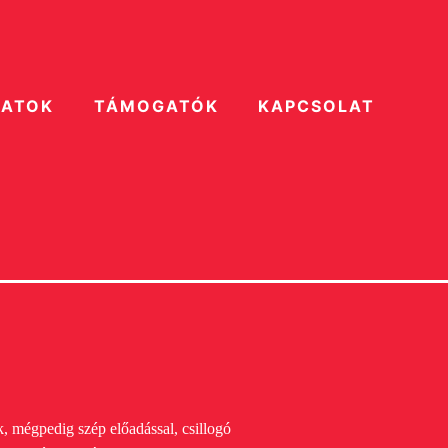
ZATOK
TÁMOGATÓK
KAPCSOLAT
k, mégpedig szép előadással, csillogó