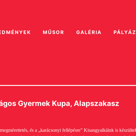
EDMÉNYEK
MŰSOR
GALÉRIA
PÁLYÁ
zágos Gyermek Kupa, Alapszakasz
megmérettetés, és a „karácsonyi fellépésre” Kisangyalkáink is készülte