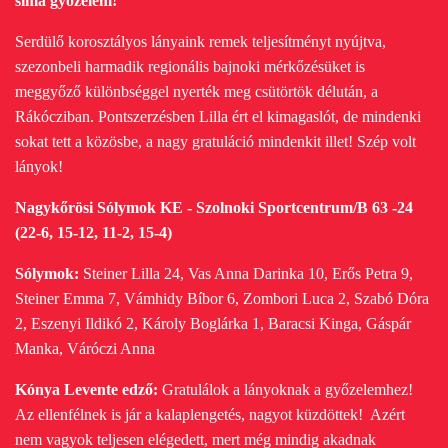
sima győzelem!
Serdülő korosztályos lányaink remek teljesítményt nyújtva,
szezonbeli harmadik regionális bajnoki mérkőzésüket is
meggyőző különbséggel nyerték meg csütörtök délután, a
Rákócziban.
Pontszerzésben Lilla ért el kimagaslót, de mindenki
sokat tett a közösbe, a nagy gratuláció mindenkit illet! Szép volt
lányok!
Nagykőrösi Sólymok KE - Szolnoki Sportcentrum/B 63 -24
(22-6, 15-12, 11-2, 15-4)
Sólymok:
Steiner Lilla 24, Vas Anna Darinka 10, Erős Petra 9,
Steiner Emma 7, Vámhidy Bíbor 6, Zombori Luca 2, Szabó Dóra
2, Eszenyi Ildikó 2, Károly Boglárka 1, Baracsi Kinga, Gáspár
Manka, Váróczi Anna
Kónya Levente edző:
Gratulálok a lányoknak a győzelemhez!
Az ellenfélnek is jár a kalaplengetés, nagyot küzdöttek! Azért
nem vagyok teljesen elégedett, mert még mindig akadnak