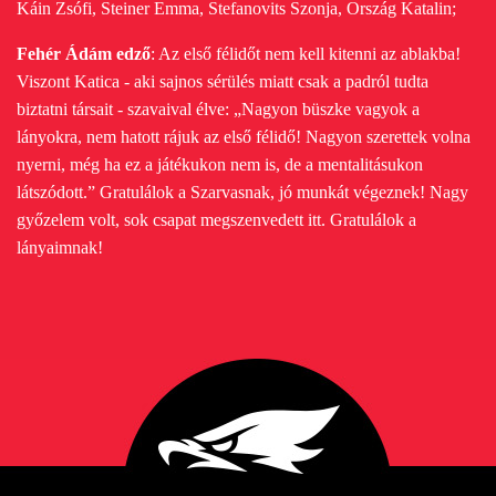
Káin Zsófi, Steiner Emma, Stefanovits Szonja, Ország Katalin;
Fehér Ádám edző
: Az első félidőt nem kell kitenni az ablakba!
Viszont Katica - aki sajnos sérülés miatt csak a padról tudta
biztatni társait - szavaival élve: „Nagyon büszke vagyok a
lányokra, nem hatott rájuk az első félidő! Nagyon szerettek volna
nyerni, még ha ez a játékukon nem is, de a mentalitásukon
látszódott.” Gratulálok a Szarvasnak, jó munkát végeznek! Nagy
győzelem volt, sok csapat megszenvedett itt. Gratulálok a
lányaimnak!