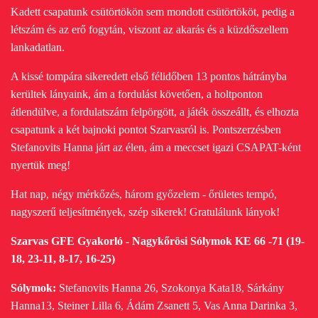
Kadett csapatunk csütörtökön sem mondott csütörtököt, pedig a
létszám és az erő fogytán, viszont az akarás és a küzdőszellem
lankadatlan.
A kissé tompára sikeredett első félidőben 13 pontos hátrányba
kerültek lányaink, ám a fordulást követően, a holtponton
átlendülve, a fordulatszám felpörgött, a játék összeállt, és
elhozta
csapatunk a két bajnoki pontot Szarvasról is. Pontszerzésben
Stefanovits Hanna járt az élen, ám a meccset igazi CSAPAT-ként
nyertük meg!
Hat nap, négy mérkőzés, három győzelem - őrületes tempó,
nagyszerű teljesítmények, szép sikerek! Gratulálunk lányok!
Szarvas GFE Gyakorló - Nagykőrösi Sólymok KE 66 -71 (19-
18, 23-11, 8-17, 16-25)
Sólymok:
Stefanovits Hanna 26, Szokonya Kata18, Sárkány
Hanna13, Steiner Lilla 6, Ádám Zsanett 5, Vas Anna Darinka 3,