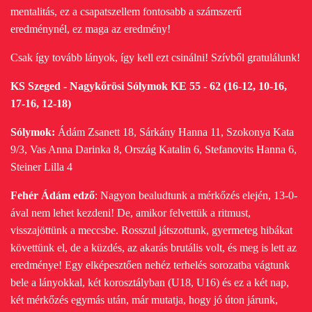
mentalitás, ez a csapatszellem fontosabb a számszerű
eredménynél, ez maga az eredmény!
Csak így tovább lányok, így kell ezt csinálni! Szívből gratulálunk!
KS Szeged - Nagykőrösi Sólymok KE 55 - 62 (16-12, 10-16,
17-16, 12-18)
Sólymok:
Ádám Zsanett 18, Sárkány Hanna 11, Szokonya Kata
9/3, Vas Anna Darinka 8, Ország Katalin 6, Stefanovits Hanna 6,
Steiner Lilla 4
Fehér Ádám edző
: Nagyon bealudtunk a mérkőzés elején, 13-0-
ával nem lehet kezdeni! De, amikor felvettük a ritmust,
visszajöttünk a meccsbe. Rosszul játszottunk, gyermeteg hibákat
követtünk el, de a küzdés, az akarás brutális volt, és meg is lett az
eredménye!
Egy elképesztően nehéz terhelés sorozatba vágtunk
bele a lányokkal, két korosztályban (U18, U16) és ez a két nap,
két mérkőzés egymás után, már mutatja, hogy jó úton járunk,