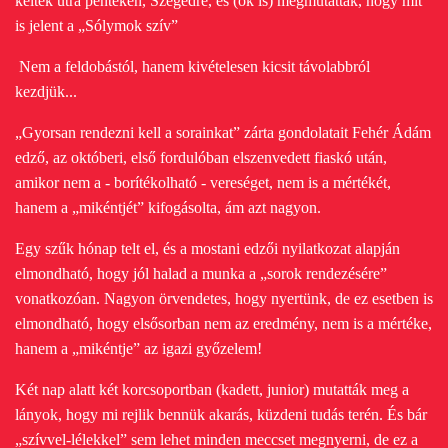
keltek útra pénteken, Szegedre, és (ők is) megmutatták, hogy mit
is jelent a „Sólymok szív”
Nem a feldobástól, hanem kivételesen kicsit távolabbról
kezdjük...
„Gyorsan rendezni kell a sorainkat” zárta gondolatait Fehér Ádám
edző, az októberi, első fordulóban elszenvedett fiaskó után,
amikor nem a - borítékolható - vereséget, nem is a mértékét,
hanem a „mikéntjét” kifogásolta, ám azt nagyon.
Egy szűk hónap telt el, és a mostani edzői nyilatkozat alapján
elmondható, hogy jól halad a munka a „sorok rendezésére”
vonatkozóan. Nagyon örvendetes, hogy nyertünk, de ez esetben is
elmondható, hogy elsősorban nem az eredmény, nem is a mértéke,
hanem a „mikéntje” az igazi győzelem!
Két nap alatt két korcsoportban (kadett, junior) mutatták meg a
lányok, hogy mi rejlik bennük akarás, küzdeni tudás terén. És bár
„szívvel-lélekkel” sem lehet minden meccset megnyerni, de ez a