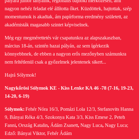
pályára junior lányaink, regionális bajnoki mérkőzésen, ami
nagyon nehéz feladat elé állította őket. Küzdöttek, hajtottak, szép
momentumok is akadtak, ám papírforma eredmény született, az
akadémisták magasabb szintet képviselnek.
Még egy megmérettetés vár csapatunkra az alapszakaszban,
március 18-án, szintén hazai pályán, az sem ígérkezik
könnyebbnek, de ebben a nagyon erős mezőnyben számunkra
nem feltétlenül csak a győzelmek jelentenek sikert...
Hajrá Sólymok!
Nagykőrösi Sólymok KE - Kiss Lenke KA 46 -78 (7-16, 19-23,
14-20, 6-19)
Sólymok:
Fehér Nóra
16/3, Pomázi Lola
12/3, Stefanovits Hanna
9, Bányai Réka
4/3, Szokonya Kata
3/3, Kiss Emese
2, Peteh
Fanni
,
Ország Katalin
,
Ádám Zsanett
,
Nagy Luca
,
Nagy Luca;
Edző: Bányai Viktor, Fehér Ádám