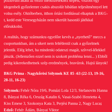
pozitívum akadt az előző mérkőzésekhez képest, viszont egy
idegenbeli győzelemre csakis abszolút hibátlan teljesítménnyel lett
volna esély. Októberben, itthon óriási fordítással elkaptuk a BKG-
t, kedd este Veresegyházán nem sikerült hasonló játékkal
előrukkolni.
A realitás, hogy számunkra egyelőre kevés a „nyerhető” meccs a
csoportunkban, ám a sikert nem feltétlenül csak a győzelmek
jelentik. Elég lehet, ha mindenki odateszi magát, szívvel-lélekkel
játszik. (Jellemzően ezzel nem is szokott probléma lenni...
)
Ebből
pedig kikerekedhetnek szép eredmények, bravúrok. Hajrá lányok!
BKG Prima - Nagykőrösi Sólymok KE 85 -63 (22-13, 19-16,
28-11, 16-23)
Sólymok:
Fehér Nóra
19/6, Pomázi Lola
12/3, Stefanovits Hanna
8, Bányai Réka
6, Ország Katalin
6, Vasai-Szabó Henrietta
4,
Kiss Emese
3, Szokonya Kata
3, Perjési Panna
2, Nagy Luca
;
Edző:
Fehér Ádám, Bányai Viktor