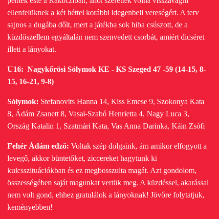
péntek este a Rákócziban, ahol szerettek volna visszavágni
ellenfelüknek a két héttel korábbi idegenbeli vereségért. A terv
sajnos a dugába dőlt, mert a játékba sok hiba csúszott, de a
küzdőszellem egyáltalán nem szenvedett csorbát, amiért dicséret
illeti a lányokat.
U16: Nagykőrösi Sólymok KE - KS Szeged 47 -59 (14-15, 8-
15, 16-21, 9-8)
Sólymok:
Stefanovits Hanna 14, Kiss Emese 9, Szokonya Kata
8, Ádám Zsanett 8, Vasai-Szabó Henrietta 4, Nagy Luca 3,
Ország Katalin 1, Szatmári Kata, Vas Anna Darinka, Káin Zsófi
Fehér Ádám edző:
Voltak szép dolgaink, ám amikor elfogyott a
levegő, akkor büntetőket, ziccereket hagytunk ki
kulcsszituációkban és ez megbosszulta magát. Azt gondolom,
összességében saját magunkat vertük meg. A küzdéssel, akarással
nem volt gond, ehhez gratulálok a lányoknak! Jövőre folytatjuk,
keményebben!