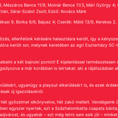
3,
Mészáros Bence 11/9, Molnár Bence 11/3
,
Mári György 4; C
tián, Sárai-Szabó Zsolt;
Edző: Kovács Márk
ékasi 9, Botka 6/6, Bajusz 4; Cserék:
Máté 13/9, Kerekes 2, F
zés, ellenfelünk kérésére halasztásra került, így a kénysze
lóra került sor, melynek keretében az egri Eszterházy SC-t
sebelni a két bajnoki pontot!
E kijelentéssel természetesen
ngsúlyozva a már korábban is leírtakat: aki a rájátszásban 
kerülésért, ugyanúgy a playout elkerülésért is, és ezek érde
ések új igazolásokról.
g hét győzelmet elkönyvelve, hét zakó mellett. Vendégeink ö
ben egyszer nyertek, ezt a Százhalombatta csapata bánta,
újvárost, és ugyebár – ezt még leírni sem esik jól – minket