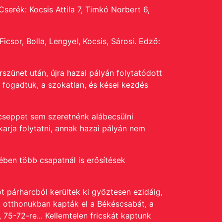
serék: Kocsis Attila 7, Timkó Norbert 6,
icsor, Bolla, Lengyel, Kocsis, Sárosi. Edző:
rszünet után, újra hazai pályán folytatódott
 fogadtuk, a szokatlan, és kései kezdés
 cseppet sem szeretnénk alábecsülni
akarja folytatni, annak hazai pályán nem
kében több csapatnál is erősítések
t párharcból kerültek ki győztesen ezidáig,
 otthonukban kapták el a Békéscsabát, a
, 75-72-re...
Kellemtelen fricskát kaptunk