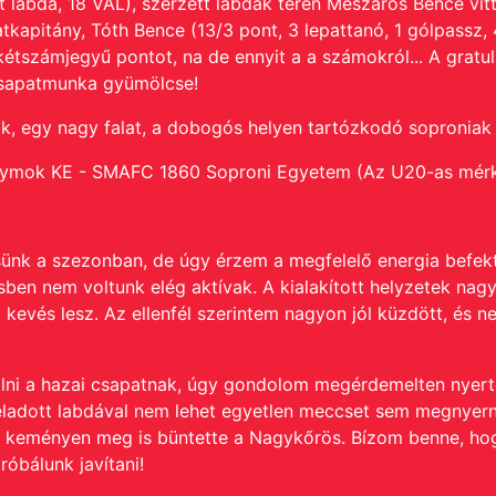
t labda, 18 VAL), szerzett labdák terén Mészáros Bence vitt
tkapitány, Tóth Bence (13/3 pont, 3 lepattanó, 1 gólpassz,
 kétszámjegyű pontot, na de ennyit a a számokról...
A gratul
 csapatmunka gyümölcse!
ik, egy nagy falat, a dobogós helyen tartózkodó
soproniak
ólymok KE - SMAFC 1860 Soproni Egyetem
(Az U20-as mérk
ünk a szezonban, de úgy érzem a megfelelő energia befekt
en nem voltunk elég aktívak. A kialakított helyzetek nag
 kevés lesz. Az ellenfél szerintem nagyon jól küzdött, és n
lálni a hazai csapatnak, úgy gondolom megérdemelten nyer
eladott labdával nem lehet egyetlen meccset sem megnyerni
zt keményen meg is büntette a Nagykőrös. Bízom benne, hog
óbálunk javítani!