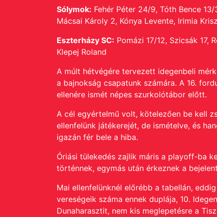
Sólymok:
Fehér Péter 24/9, Tóth Bence 13/
Mácsai Károly 2, Kónya Levente, Irimia Krisz
Eszterházy SC:
Pomázi 17/12, Szicsák 17, R
Klepej Roland
A múlt hétvégére tervezett idegenbeli mérkő
a bajnokság csapatunk számára. A 16. fordu
ellenére ismét népes szurkolótábor előtt.
A cél egyértelmű volt, kötelezően be kell z
ellenfelünk játékerejét, de ismételve, és ha
igazán fér bele a hiba.
Óriási tülekedés zajlik máris a playoff-ba 
történnek, egymás után érkeznek a bejelent
Mai ellenfelünknél előrébb a tabellán, eddi
vereségeik száma ennek duplája, 10.
Idegen
Dunaharasztit, nem kis meglepetésre a Tisza