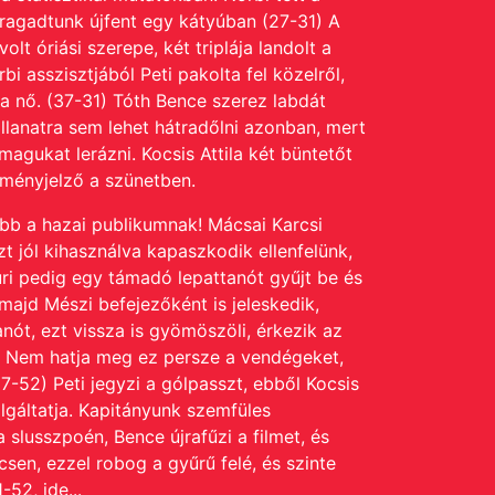
nnragadtunk újfent egy kátyúban (27-31)
A
t óriási szerepe, két triplája landolt a
bi asszisztjából Peti pakolta fel közelről,
ra nő. (37-31) Tóth Bence szerez labdát
illanatra sem lehet hátradőlni azonban, mert
magukat lerázni.
Kocsis Attila két büntetőt
dményjelző a szünetben.
sebb a hazai publikumnak! Mácsai Karcsi
t jól kihasználva kapaszkodik ellenfelünk,
uri pedig egy támadó lepattanót gyűjt be és
ajd Mészi befejezőként is jeleskedik,
anót, ezt vissza is gyömöszöli, érkezik az
7) Nem hatja meg ez persze a vendégeket,
7-52) Peti jegyzi a gólpasszt, ebből Kocsis
gáltatja. Kapitányunk szemfüles
 slusszpoén, Bence újrafűzi a filmet, és
csen, ezzel robog a gyűrű felé, és szinte
-52, ide...