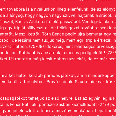
ert továbbra is a nyakunkon liheg ellenfelünk,
de az előnyt
de a lényeg, hogy nagyon nagy szívvel hajtanak a srácok, é
laszol, Kocsis Attila tért ölelő passzából.
Vendég-találat ut
g egy triplát süllyeszt el, de fellélegezni továbbra sem leh
üntetőt, Mészi kettőt, Tóth Bence pedig újra bemutat egy r
ből, de lezárni nem tudjuk még, mert egri tripla érkezik, m
rzést illetően.
(75-68) Időkérés, mint lehetséges orvosság...
landoljon! Robbant is a csarnok, a meccs pedig eldőlt! (78
dkét fél rontotta még kicsit dobószázalékát, de ez már nem
ni a két héttel korább parádés játékot, ám a mindenképpen 
lem került a tarsolyba... Bravó srácok!
Szurkolóinknak köszö
csapatjátékot tehetjük az első helyre!
Ezt az egyénileg is ki
tal is Fehér Peti, aki pontszerzésben kiemelkedett (24/9 pon
agyon jól eloszlott a teher a mezőny munkában.
Lepattanók