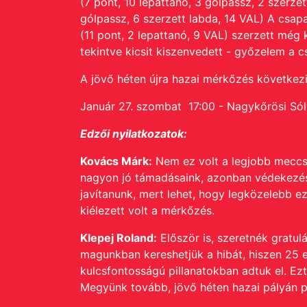
(7 pont, 10 lepattanó, 3 gólpassz, 2 szerzet
gólpassz, 6 szerzett labda, 14 VAL)
A csapa
(11 pont, 2 lepattanó, 9 VAL) szerzett még
tekintve kicsit kiszenvedett - győzelem a
A jövő héten újra hazai mérkőzés következ
Január 27. szombat 17:00 - Nagykőrösi S
Edzői nyilatkozatok:
Kovács Márk:
Nem ez volt a legjobb meccs
nagyon jó támadásaink, azonban védekezésb
javítanunk, mert lehet, hogy legközelebb ez
kiélezett volt a mérkőzés.
Klepej Roland:
Először is, szeretnék gratu
magunkban kereshetjük a hibát, hiszen 25 
kulcsfontosságú pillanatokban adtuk el. E
Megyünk tovább, jövő héten hazai pályán pr