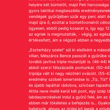
helyére két büntetőt, majd Peti harcossága 
gyors taktikai megbeszélés eredményesnek 
vendégek gyűrűjében szűk egy perc alatt és
majd újra ő, ezúttal a büntetővonalról cél
ügyesen, ebből pedig kosarat is, így egy 1
az egriek is megmutatták, - végig, az egé
értékesített, ám a végszó ebben a negyedb
„Eszterházy szelet” sül ki elsőként a másod
villan, Mészáros Bence passzát a gyűrűbe v
tovább javítva tripla-mutatóját is. (46-44)
abból szerzi félszázadik pontunkat. (50-44
triplája vált ki nagy nézőtéri ovációt. (55-
eredmény szóbeli ismertetése is: „Tíz, Tíz
és újabb lapáttal rádobva, szívósan tapadna
Attila neve mellé kerül két pont, egy szé
labdaszerzésével indul a gyűrű felé, ám az 
ebben már tökéletes a befejezés is... Gyakor
hallatszik, ahogy az óriási kő leesik a szívé