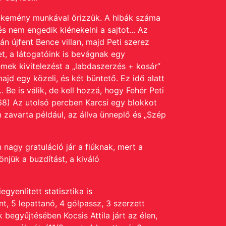
 kemény munkával őrizzük. A hibák száma
s nem engedik kiénekelni a sajtot...
Az
án újfent Bence villan, majd Peti szerez
et, a látogatóink is bevágnak egy
emek kivitelezést a „labdaszerzés + kosár”
ajd egy közeli, és két büntető. Ez idő alatt
 Be is válik, de kell hozzá, hogy Fehér Peti
-68) Az utolsó percben Karcsi egy blokkot
 zavarta például, az állva ünneplő és „Szép
nagy gratuláció jár a fiúknak, mert a
njük a buzdítást, a kiváló
egyenlített statisztika is
t, 5 lepattanó, 4 gólpassz, 3 szerzett
 begyűjtésében Kocsis Attila járt az élen,