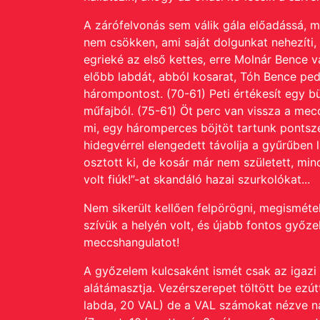
A zárófelvonás sem válik gála előadássá, m
nem csökken, ami saját dolgunkat nehezíti, 
egrieké az első kettes, erre Molnár Bence vá
előbb labdát, abból kosarat, Tóh Bence pedi
hárompontost. (70-61) Peti értékesít egy b
műfajból. (75-61)
Öt perc van vissza a meccs
mi, egy háromperces böjtöt tartunk pontsze
hidegvérrel elengedett távolija a gyűrűben 
osztott ki, de kosár már nem született, min
volt fiúk!”-at skandáló hazai szurkolókat...
Nem sikerült kellően felpörögni, megismétel
szívük a helyén volt, és újabb fontos győze
meccshangulatot!
A győzelem kulcsaként ismét csak az igazi 
alátámasztja.
Vezérszerepet töltött be ezút
labda, 20 VAL) de a VAL számokat nézve n