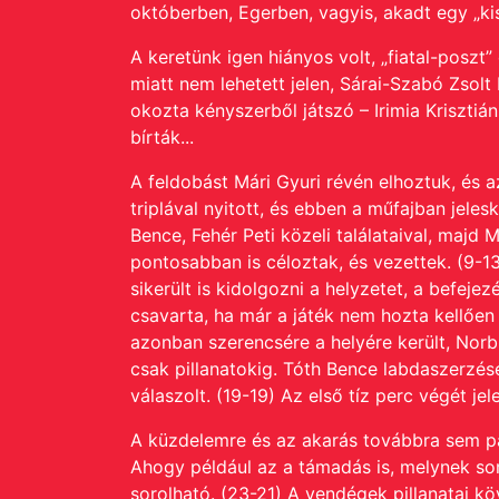
októberben, Egerben, vagyis, akadt egy „kis 
A keretünk igen hiányos volt, „fiatal-poszt
miatt nem lehetett jelen, Sárai-Szabó Zsol
okozta kényszerből játszó – Irimia Krisztián
bírták...
A feldobást Mári Gyuri révén elhoztuk, és a
triplával nyitott, és ebben a műfajban jele
Bence, Fehér Peti közeli találataival, majd
pontosabban is céloztak, és vezettek. (9-1
sikerült is kidolgozni a helyzetet, a befej
csavarta, ha már a játék nem hozta kellően
azonban szerencsére a helyére került, Norbi
csak pillanatokig. Tóth Bence labdaszerzésé
válaszolt. (19-19) Az első tíz perc végét j
A küzdelemre és az akarás továbbra sem pár
Ahogy például az a támadás is, melynek sor
sorolható. (23-21) A vendégek pillanatai kö