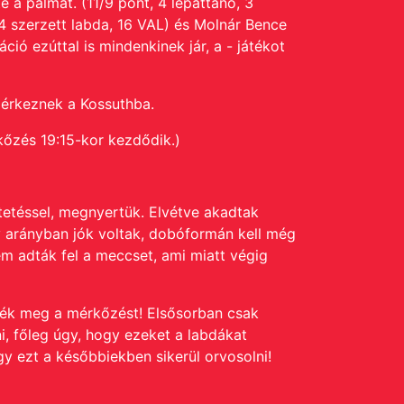
e a pálmát. (11/9 pont, 4 lepattanó, 3
 4 szerzett labda, 16 VAL) és Molnár Bence
áció ezúttal is mindenkinek jár, a - játékot
 érkeznek a Kossuthba.
őzés 19:15-kor kezdődik.)
etéssel, megnyertük. Elvétve akadtak
y arányban jók voltak, dobóformán kell még
em adták fel a meccset, ami miatt végig
ték meg a mérkőzést! Elsősorban csak
, főleg úgy, hogy ezeket a labdákat
y ezt a későbbiekben sikerül orvosolni!