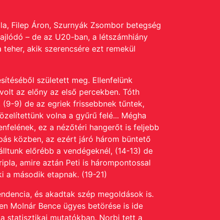
ttila, Filep Áron, Szurnyák Zsombor betegség
bajlódó – de az U20-ban, a létszámhiány
a teher, akik szerencsére ezt remekül
sítéséből született meg. Ellenfelünk
 volt az előny az első percekben. Tóth
 (9-9) de az egriek frissebbnek tűntek,
zelítettünk volna a gyűrű felé... Mégha
nfelének, ez a nézőtéri hangerőt is feljebb
obás közben, az ezért járó három büntető
álltunk előrébb a vendégeknél, (14-13) de
ripla, amire aztán Peti is hárompontossal
ki a második etapnak. (19-21)
tendencia, és akadtak szép megoldások is.
en Molnár Bence ügyes betörése is ide
 statisztikai mutatókban. Norbi tett a