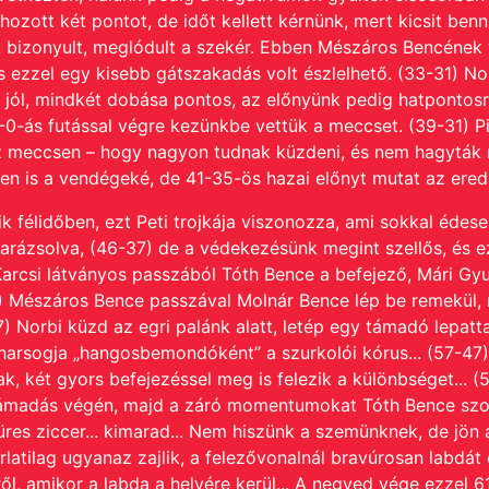
hozott két pontot, de időt kellett kérnünk, mert kicsit be
bizonyult, meglódult a szekér.
Ebben Mészáros Bencének vol
 ezzel egy kisebb gátszakadás volt észlelhető. (33-31)
Nor
oz jól, mindkét dobása pontos, az előnyünk pedig hatpontos
2-0-ás futással végre kezünkbe vettük a meccset.
(39-31) P
sz meccsen – hogy nagyon tudnak küzdeni, és nem hagyták 
en is a vendégeké, de 41-35-ös hazai előnyt mutat az ere
ik félidőben, ezt Peti trojkája viszonozza, ami sokkal éde
arázsolva, (46-37) de a védekezésünk megint szellős, és ez
 Karcsi látványos passzából Tóth Bence a befejező, Mári Gy
) Mészáros Bence passzával Molnár Bence lép be remekül, m
47) Norbi küzd az egri palánk alatt, letép egy támadó lepatt
!” harsogja „hangosbemondóként” a szurkolói kórus... (57-4
k, két gyors befejezéssel meg is felezik a különbséget... (5
p támadás végén, majd a záró momentumokat Tóth Bence szol
üres ziccer... kimarad... Nem hiszünk a szemünknek, de jön a
latilag ugyanaz zajlik, a felezővonalnál bravúrosan labdát 
ről, amikor a labda a helyére kerül... A negyed vége ezzel 61