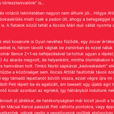
törlesztenivalónk” is...
” és rotáció tekintetében nagyon nem álltunk jól... Hőgye A
t bokasérülés miatt csak a padon ült, ahogy a betegséggel 
 is.
A fiatalok közül tehát a Kocsis-Mári duó vállát nyomta 
z első kosarunk is Gyuri nevéhez fűződik, egy ziccer értéke
skedtek is, három távolit vágtak be zsinórban és ezzel náluk
 Molnár Bence 2+1-es befejezésével tartottuk ugyan a lépést,
3)
Az akarás megvolt, de helyenként, mintha ólomlábakon kö
ezés hamvában holt. Timkó Norbi sapkával „kedveskedett” elle
 tűzbe a közönséget sem. Kocsis Attilát faultolták távoli d
 egy támadó lepattanót bűvölt vissza, ezzel végre újra mi 
ből Peti lépett be és egalizált, ám beesett egy újabb egri t
elentő kosár azonban az egrieké, így hátrányból indultunk ne
osult jó játékkal, de hatékonyságban már kicsit javult a 
án Mácsai Karcsi passzát Peti váltotta pontokra, vagy épp
vetkeztek, nálunk pedig a negatívumok gyűltek elsősorban a