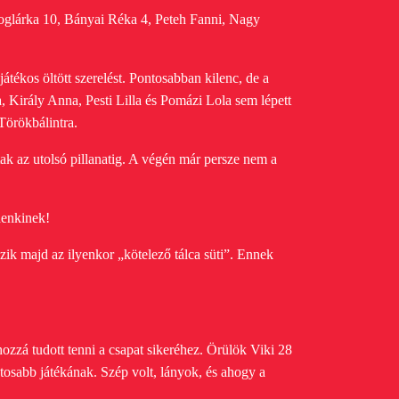
Boglárka 10, Bányai Réka 4, Peteh Fanni, Nagy
tékos öltött szerelést. Pontosabban kilenc, de a
a, Király Anna, Pesti Lilla és Pomázi Lola sem lépett
 Törökbálintra.
tak az utolsó pillanatig. A végén már persze nem a
denkinek!
ik majd az ilyenkor „kötelező tálca süti”. Ennek
ozzá tudott tenni a csapat sikeréhez. Örülök Viki 28
ztosabb játékának. Szép volt, lányok, és ahogy a