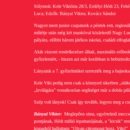
Sólymok: Kele Viktória 28/3, Erdélyi Hédi 23, Fehé
Luca;
Edzők: Bányai Viktor, Kovács Sándor
Nagyot ment junior csapatunk a péntek esti, regionál
műtétje után még két mankóval közlekedő Nagy Luca
pályára, előbbi három játékos iskolai, családi elfogl
Akik viszont rendelkezésre álltak, maximális erőbedob
győzelemért, - hiszen azt már korábban is bebiztosít
Lányaink a 7. győzelmüket szerezték meg a bajnokság
Kele Viki pedig nem csak a könnyed sikerben „sütkér
„ízvilágára” vonatkozóan segítséget már a dobás pill
Szép volt lányok! Csak így tovább, legyen meg a c
Bányai Viktor:
Meglepően sima, egyértelmű meccset 
pontjának, Hédi millió lepattanójának, a "kicsik" re
kispadról hallottam: "Olyan citromosat hozz, Viki!"