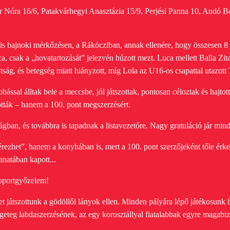
r Nóra 16/6, Patakvárhegyi Anasztázia 15/9, Perjési Panna 10, Andó 
is bajnoki mérkőzésen, a Rákócziban, annak ellenére, hogy összesen 8 já
, csak a „hovatartozását” jelezvén húzott mezt.
Luca mellett Balla Zit
altság, és betegség miatt hiányzott, míg Lola az U16-os csapattal utazott
ással álltak bele a meccsbe, jól játszottak, pontosan céloztak és hajtot
ották – hanem a 100. pont megszerzésért.
ban, és továbbra is tapadnak a listavezetőre. Nagy gratuláció jár min
ezhet”, hanem a konyhában is, mert a 100. pont szerzőjeként tőle érkez
anatában kapott...
soportgyőzelem!
játszottunk a gödöllői lányok ellen. Minden pályára lépő játékosunk h
ngeteg labdaszerzésének, az egy korosztállyal fiatalabbak egyre magabi