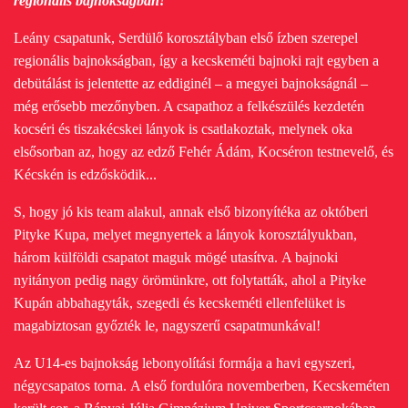
regionális bajnokságban!
Leány csapatunk, Serdülő korosztályban első ízben szerepel
regionális bajnokságban,
így a kecskeméti bajnoki rajt egyben a
debütálást is jelentette az eddiginél – a megyei bajnokságnál –
még erősebb mezőnyben. A csapathoz a felkészülés kezdetén
kocséri és tiszakécskei lányok is csatlakoztak, melynek oka
elsősorban az, hogy az edző Fehér Ádám, Kocséron testnevelő, és
Kécskén is edzősködik...
S, hogy jó kis team alakul, annak első bizonyítéka az októberi
Pityke Kupa, melyet megnyertek a lányok korosztályukban,
három külföldi csapatot maguk mögé utasítva.
A bajnoki
nyitányon pedig nagy örömünkre, ott folytatták, ahol a Pityke
Kupán abbahagyták, szegedi és kecskeméti ellenfelüket is
magabiztosan győzték le, nagyszerű csapatmunkával!
Az U14-es bajnokság lebonyolítási formája a havi egyszeri,
négycsapatos torna.
A első fordulóra novemberben, Kecskeméten