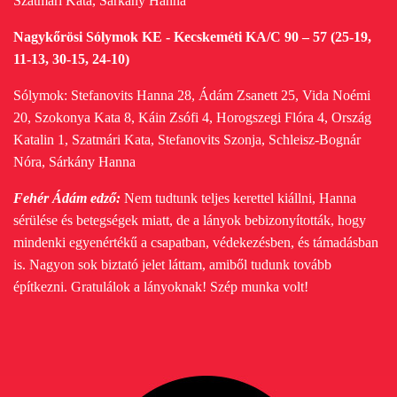
Szatmári Kata, Sárkány Hanna
Nagykőrösi Sólymok KE - Kecskeméti KA/C 90 – 57 (25-19,
11-13, 30-15, 24-10)
Sólymok: Stefanovits Hanna 28, Ádám Zsanett 25, Vida Noémi
20, Szokonya Kata 8, Káin Zsófi 4, Horogszegi Flóra 4, Ország
Katalin 1, Szatmári Kata, Stefanovits Szonja, Schleisz-Bognár
Nóra, Sárkány Hanna
Fehér Ádám edző:
Nem tudtunk teljes kerettel kiállni, Hanna
sérülése és betegségek miatt, de a lányok bebizonyították, hogy
mindenki egyenértékű a csapatban, védekezésben, és támadásban
is. Nagyon sok biztató jelet láttam, amiből tudunk tovább
építkezni. Gratulálok a lányoknak! Szép munka volt!