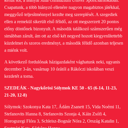
került sor, a Bányai Júlia Gimnázium Univer Sportcsarnokában.
Csapatunk, a több hiányzó ellenére nagyon magabiztos játékkal,
meggyőző teljesítménnyel kezdte meg szereplését. A szegediek
ellen a remekül sikerült első félidő, az ott megszerzett 20 pontos
előny döntőnek bizonyult. A második találkozó számszerűen még
simábban zárult, ám ott az első két negyed hozott kiegyenlítettebb
küzdelmet és szoros eredményt, a második félidő azonban teljesen
a miénk volt.
A következő fordulónak házigazdaként vághatunk neki, ugyanis
december 3-án, vasárnap 10 órától a Rákóczi iskolában veszi
kezdetét a torna.
SZEDEÁK - Nagykőrösi Sólymok KE 50 - 65 (6-14, 11-23,
21-20, 12-8)
Sólymok: Szokonya Kata 17, Ádám Zsanett 15, Vida Noémi 11,
Stefanovits Hanna 8, Stefanovits Szonja 4, Káin Zsófi 4,
Horogszegi Flóra 3, Schleisz-Bognár Nóra 2, Ország Katalin 1,