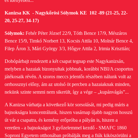
es idényében...
Kanizsa KK - Nagykőrösi Sólymok KE 102 -89 (21-25, 22-
20, 25-27, 34-17)
Sólymok:
Fehér Péter József 22/9, Tóth Bence 17/9, Mészáros
Bence 15/9, Timkó Norbert 13, Kocsis Attila 10, Molnár Bence 4,
Filep Áron 3, Mári György 3/3, Hőgye Attila 2, Irimia Krisztián;
Dobópárbajt rendezett a két csapat tegnap este Nagykanizsán,
melyben a hazaiak bizonyultak jobbnak, korábbi NBI/A csoportos
játékosaik révén. A szoros meccs jelentős részében nálunk volt az
orrhossznyi előny, ám az utolsó öt percben a hazaiaknak minden,
nekünk szinte semmi nem sikerült, így a vége – „kupánvágás”...
A Kanizsa várhatja a következő kör sorsolását, mi pedig máris a
bajnokságra koncentrálunk, hiszen vasárnap újabb nagyon hosszú
út vár a csapatra, és kemény erőpróba a pályán is, hiszen a
veretlen - a bajnokságot 3 győzelemmel kezdő - SMAFC 1860
Soproni Egyetem otthonában próbálják meg a fiúk kiköszörülni a