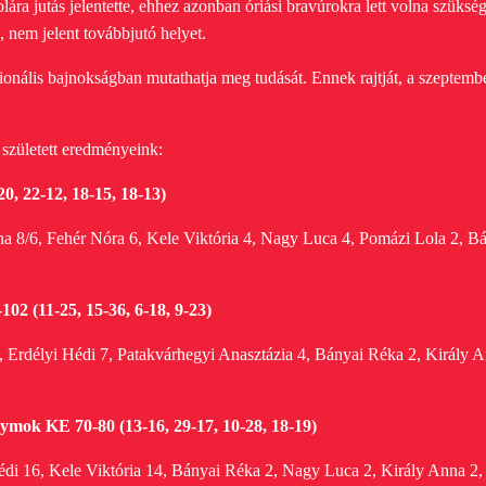
lára jutás jelentette, ehhez azonban óriási bravúrokra lett volna szükség.
, nem jelent továbbjutó helyet.
nális bajnokságban mutathatja meg tudását. Ennek rajtját, a szeptemberi
 született eredményeink:
, 22-12, 18-15, 18-13)
a 8/6, Fehér Nóra 6, Kele Viktória 4, Nagy Luca 4, Pomázi Lola 2, Bán
2 (11-25, 15-36, 6-18, 9-23)
 Erdélyi Hédi 7, Patakvárhegyi Anasztázia 4, Bányai Réka 2, Király A
mok KE 70-80 (13-16, 29-17, 10-28, 18-19)
édi 16, Kele Viktória 14, Bányai Réka 2, Nagy Luca 2, Király Anna 2, 