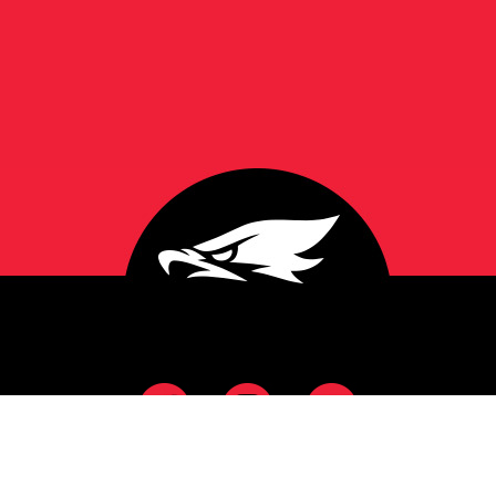
NAGYKŐRÖSI SÓLYMOK KOSÁRLABDA EGYESÜLET