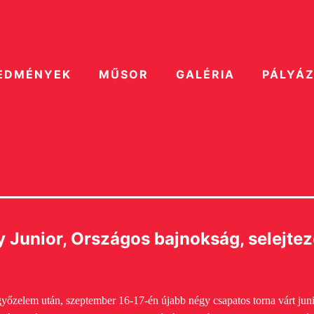
EDMÉNYEK
MŰSOR
GALÉRIA
PÁLYÁ
 Junior, Országos bajnokság, selejte
tgyőzelem után, szeptember 16-17-én újabb négy csapatos torna várt jun