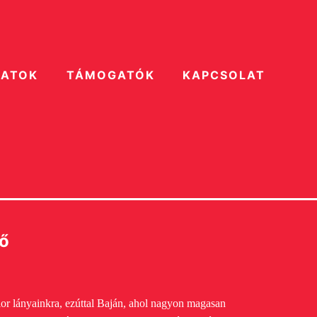
ZATOK
TÁMOGATÓK
KAPCSOLAT
ző
ior lányainkra, ezúttal Baján, ahol nagyon magasan