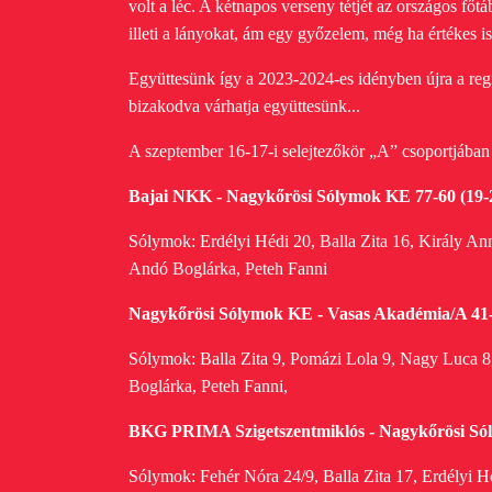
volt a
léc. A kétnapos verseny tétjét az országos főtáb
illeti a lányokat, ám egy győzelem, még ha értékes is
Együttesünk így a 2023-2024-es idényben újra a regio
bizakodva várhatja együttesünk...
A szeptember 16-17-i selejtezőkör „A” csoportjában
Bajai NKK - Nagykőrösi Sólymok KE 77-60 (19-20
Sólymok: Erdélyi Hédi 20, Balla Zita 16, Király Ann
Andó Boglárka, Peteh Fanni
Nagykőrösi Sólymok KE - Vasas Akadémia/A 41-10
Sólymok: Balla Zita 9, Pomázi Lola 9, Nagy Luca 8,
Boglárka, Peteh Fanni,
BKG PRIMA Szigetszentmiklós - Nagykőrösi Sóly
Sólymok: Fehér Nóra 24/9, Balla Zita 17, Erdélyi H