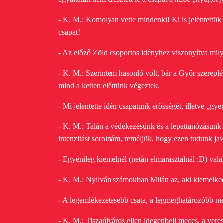
- K. M.: Komolyan vette mindenki! Ki is jelentettük
csapat!
- Az előző Zöld csoportos idényhez viszonyítva mil
- K. M.: Szerintem hasonló volt, bár a Győr szerep
mind a ketten előttünk végeztek.
- Mi jelentette idén csapatunk erősségét, illetve „gy
- K. M.: Talán a védekezésünk és a lepattanózásunk 
intenzitást sorolnám, reméljük, hogy ezen tudunk jav
- Egyénileg kiemelnél (netán elmarasztalnál :D) vala
- K. M.: Nyilván számokban Milán az, aki kiemelkedi
- A legemlékezetesebb csata, a legmeghatározóbb m
- K. M.: Tiszaújváros ellen idegenbeli meccs, a veres