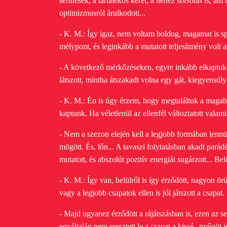
sérülések, a tartalékos keret, a nehéz sorsolás is, á
optimizmusról árulkodott...
- K. M.: Így igaz, nem voltam boldog, magamat is sp
mélypont, és leginkább a mutatott teljesítmény volt a
- A következő mérkőzéseken, egyre inkább elkaptuk a
látszott, mintha átszakadt volna egy gát, kiegyensúly
- K. M.: Én is úgy érzem, hogy megtaláltuk a magab
kaptunk. Ha véletlenül az ellenfél változtatott valam
- Nem a szezon elején kell a legjobb formában lennü
mögött. És, lőn... A tavaszi folytatásban akadt parád
mutatott, és abszolút pozitív energiát sugárzott... Belü
- K. M.: Így van, belülről is így érződött, nagyon 
vagy a legjobb csapatok ellen is jól játszott a csapat.
- Majd ugyanez érződött a rájátszásban is, ezen az 
egyáltalán nem eresztett le a csapat a kissé „nyűgöt 