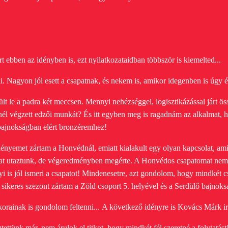
t ebben az idényben is, ezt nyilatkozataidban többször is kiemelted...
ni. Nagyon jól esett a csapatnak, és nekem is, amikor idegenben is úgy é
 ült le a padra két meccsen. Mennyi nehézséggel, logisztikázással járt ös
nél végzett edzői munkát?
És itt egyben meg is ragadnám az alkalmat, 
s bajnokságban elért bronzéremhez!
dényemet zártam a Honvédnál, emiatt kialakult egy olyan kapcsolat, ami
at utaztunk, de végeredményben megérte. A Honvédos csapatomat nem 
yi is jól ismeri a csapatot! Mindenesetre, azt gondolom, hogy mindkét cs
 sikeres szezont zártam a Zöld csoport 5. helyével és a Serdülő bajnoks
korainak is gondolom feltenni...
A következő idényre is Kovács Márk irá
tünk már, nem árulok el titkot, hogy mindkét fél szeretné a folytatást