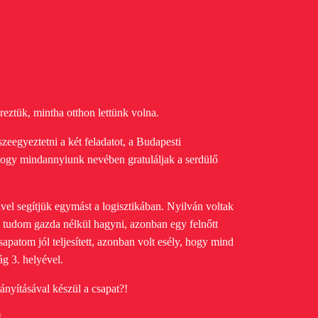
reztük, mintha otthon lettünk volna.
szeegyeztetni a két feladatot, a Budapesti
hogy mindannyiunk nevében gratuláljak a serdülő
vel segítjük egymást a logisztikában. Nyilván voltak
tudom gazda nélkül hagyni, azonban egy felnőtt
apatom jól teljesített, azonban volt esély, hogy mind
ág 3. helyével.
nyításával készül a csapat?!
!