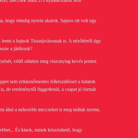
Akkori, meccsek utáni 2-3 nyilatkozatod sem
ja, hogy mindig nyerni akarok. Sajnos ott volt egy
lenni a bajnok Tiszaújvárosnak is. A nézőtérről úgy
össze a játékunk?
ezését, védő oldalon meg viszonylag kevés pontot
seppet sem zökkenőmentes felkészüléssel a hátatok
is, de eredménytől függetlenül, a csapat jó formát
mi által a nehezebb meccseket is meg tudtuk nyerni,
debbet... És kinek, minek köszönhető, hogy