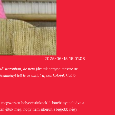
2025-06-15 16:01:08
őző szezonban, de nem jártunk nagyon messze az
sítményt tett le az asztalra, szurkolóink kiváló
 a megszerzett helyezésünknek!” Jónéhányat aludva a
tan éltük meg, hogy nem sikerült a legjobb négy