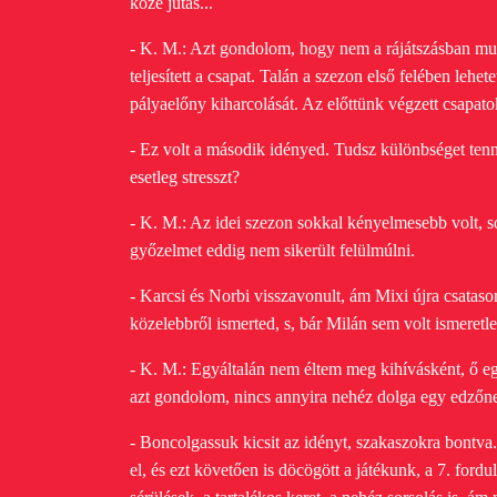
közé jutás...
- K. M.: Azt gondolom, hogy nem a rájátszásban mut
teljesített a csapat. Talán a szezon első felében le
pályaelőny kiharcolását. Az előttünk végzett csapat
- Ez volt a második idényed. Tudsz különbséget tenn
esetleg stresszt?
- K. M.: Az idei szezon sokkal kényelmesebb volt, 
győzelmet eddig nem sikerült felülmúlni.
- Karcsi és Norbi visszavonult, ám Mixi újra csatasor
közelebbről ismerted, s, bár Milán sem volt ismeretl
- K. M.: Egyáltalán nem éltem meg kihívásként, ő eg
azt gondolom, nincs annyira nehéz dolga egy edzőn
- Boncolgassuk kicsit az idényt, szakaszokra bontva.
el, és ezt követően is döcögött a játékunk, a 7. fo