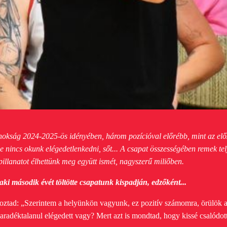
jnokság 2024-2025-ös idényében, három pozícióval előrébb, mint az el
e nincs okunk elégedetlenkedni, sőt...
A csapat összességében remek telje
pillanatot élhettünk meg együtt ismét, nagyszerű miliőben.
ki második évét töltötte csapatunk kispadján, edzőként...
tkoztad: „Szerintem a helyünkön vagyunk, ez pozitív számomra, örülök
aradéktalanul elégedett vagy? Mert azt is mondtad, hogy kissé csalódot