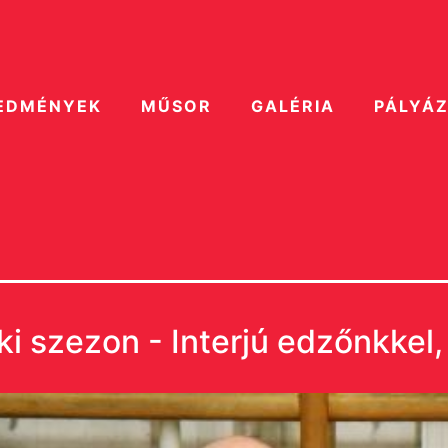
EDMÉNYEK
MŰSOR
GALÉRIA
PÁLYÁ
i szezon - Interjú edzőnkkel,