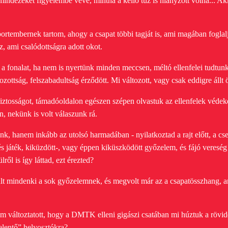
m mindezeket figyelembe véve, mintha a kellő tűz is hiányzott volna... 
ortembernek tartom, ahogy a csapat többi tagját is, ami magában foglal
z, ami csalódottságra adott okot.
 fonalat, ha nem is nyertünk minden meccsen, méltó ellenfelei tudtunk 
ozottság, felszabadultság érződött. Mi változott, vagy csak eddigre állt 
iztosságot, támadóoldalon egészen szépen olvastuk az ellenfelek védek
in, nekünk is volt válaszunk rá.
nk, hanem inkább az utolsó harmadában - nyilatkoztad a rajt előtt, a c
és játék, kiküzdött-, vagy éppen kiküszködött győzelem, és fájó vereség 
lről is így láttad, ezt érezted?
örült mindenki a sok győzelemnek, és megvolt már az a csapatösszhang, a
sem változtatott, hogy a DMTK elleni
gigászi csatában mi húztuk a rövi
jelentő” helyosztókra?