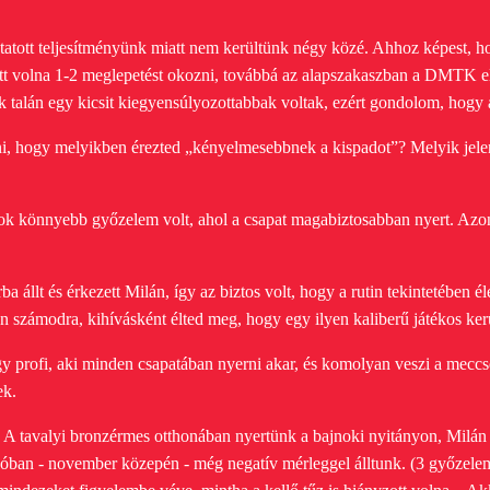
atott teljesítményünk miatt nem kerültünk négy közé. Ahhoz képest, ho
hetett volna 1-2 meglepetést okozni, továbbá az alapszakaszban a DMTK e
ok talán egy kicsit kiegyensúlyozottabbak voltak, ezért gondolom, hog
i, hogy melyikben érezted „kényelmesebbnek a kispadot”? Melyik jelent
sok könnyebb győzelem volt, ahol a csapat magabiztosabban nyert. Azo
ba állt és érkezett Milán, így az biztos volt, hogy a rutin tekintetében
en számodra, kihívásként élted meg, hogy egy ilyen kaliberű játékos ker
y profi, aki minden csapatában nyerni akar, és komolyan veszi a meccs
ek.
 A tavalyi bronzérmes otthonában nyertünk a bajnoki nyitányon, Milán má
rdulóban - november közepén - még negatív mérleggel álltunk. (3 győze