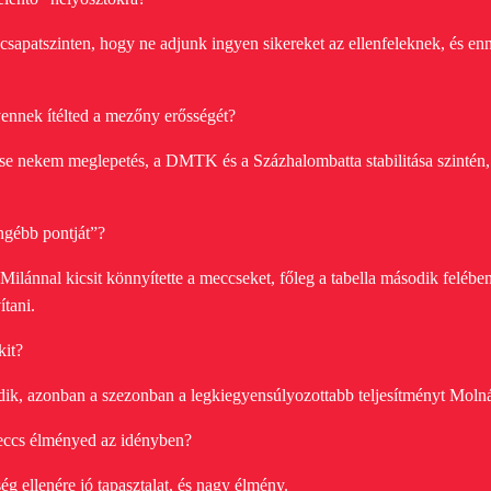
 csapatszinten, hogy ne adjunk ingyen sikereket az ellenfeleknek, és e
yennek ítélted a mezőny erősségét?
lése nekem meglepetés, a DMTK és a Százhalombatta stabilitása szintén,
engébb pontját”?
Milánnal kicsit könnyítette a meccseket, főleg a tabella második felébe
ítani.
kit?
k, azonban a szezonban a legkiegyensúlyozottabb teljesítményt Molnár 
eccs élményed az idényben?
ég ellenére jó tapasztalat, és nagy élmény.