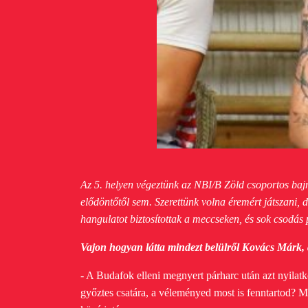
Az 5. helyen végeztünk az NBI/B Zöld csoportos ba
elődöntőtől sem. Szerettünk volna éremért játszani, d
hangulatot biztosítottak a meccseken, és sok csodás 
Vajon hogyan látta mindezt belülről Kovács Márk, a
- A Budafok elleni megnyert párharc után azt nyila
győztes csatára, a véleményed most is fenntartod? M