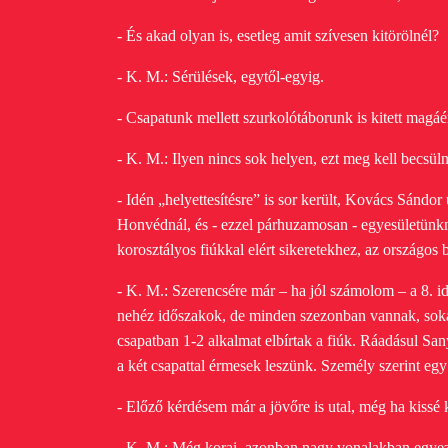
- És akad olyan is, esetleg amit szívesen kitörölnél?
- K. M.: Sérülések, egytől-egyig.
- Csapatunk mellett szurkolótáborunk is kitett magáér
- K. M.: Ilyen nincs sok helyen, ezt meg kell becsül
- Idén „helyettesítésre” is sor került, Kovács Sándor
Honvédnál, és - ezzel párhuzamosan - egyesületünk
korosztályos fiúkkal elért sikeretekhez, az országo
- K. M.: Szerencsére már – ha jól számolom – a 8. i
nehéz időszakok, de minden szezonban vannak, sok
csapatban 1-2 alkalmat elbírtak a fiúk. Ráadásul San
a két csapattal érmesek leszünk. Személy szerint egy
- Előző kérdésem már a jövőre is utal, még ha kissé 
- K. M.: Még korai, azonban nagy vonalakban egyeztet